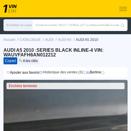
Enchères en cours
Entrez le numéro VIN à 17 chiffres, LOT ou Marque Modèle Année
/
/
/
/
Accueil
CATALOGUE
AUDI
AUDI A5
AUDI A5 2010
AUDI A5 2010 :SERIES BLACK INLINE-4 VIN:
WAUVFAFH6AN012212
Copart
A les clés
Historique des ventes (3)
Berline
Ajouter aux favoris
Enchère terminée