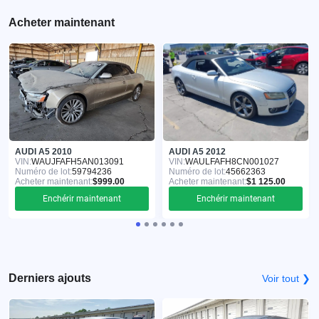
Acheter maintenant
AUDI A5 2010
AUDI A5 2012
VIN:
WAUJFAFH5AN013091
VIN:
WAULFAFH8CN001027
Numéro de lot:
59794236
Numéro de lot:
45662363
Acheter maintenant:
$999.00
Acheter maintenant:
$1 125.00
Enchérir maintenant
Enchérir maintenant
Derniers ajouts
Voir tout ❯