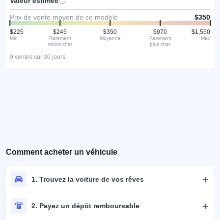
Valeur estimée
Prix de vente moyen de ce modèle
$350
$225
$245
$350
$970
$1,550
Min
Rarement
Moyenne
Rarement
Max
moins cher
plus cher
9 ventes sur 30 jours
Comment acheter un véhicule
1. Trouvez la voiture de vos rêves
2. Payez un dépôt remboursable