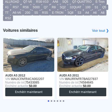
ALLROAD
Q7-V6
RS6-V10
AA6
SQ5
Q7-QUATTRO
E-Tron
A1
RS7
RS6
5000
Q7
R8
SQ2
32QUAT
100
S1
Q5
TT
A6-V6
200
S5
RS5
E-TRON
SQ8
S3
A4
A6
A8
RS2
Voitures similaires
Voir tout ❯
AUDI A5 2012
AUDI A5 2011
VIN:
WAUCFAFR4CA002207
VIN:
WAURFAFR7BA027837
Numéro de lot:
75433085
Numéro de lot:
74584645
Enchère actuelle:
$0.00
Enchère actuelle:
$0.00
Enchérir maintenant
Enchérir maintenant