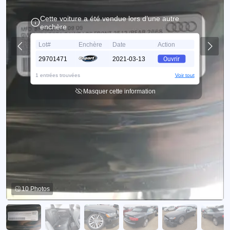
Cette voiture a été vendue lors d’une autre
enchère
Lot#
Enchère
Date
Action
29701471
2021-03-13
Ouvrir
1 entrées trouvées
Voir tout
Masquer cette information
10 Photos