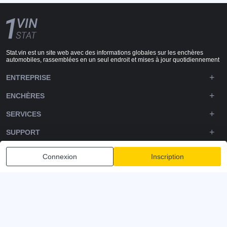
Stat.vin est un site web avec des informations globales sur les enchères
automobiles, rassemblées en un seul endroit et mises à jour quotidiennement
ENTREPRISE
ENCHÈRES
SERVICES
SUPPORT
DOWNLOADS
Connexion
Inscription
SUIVEZ-NOUS
Politique de confidentialité
Conditions générales
Conditions d'utilisation
© 2020-2026 - 1VIN STAT. Statistiques des enchères automobiles
v2.12.14