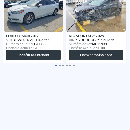
FORD FUSION 2017
KIA SPORTAGE 2025
VIN:
3FA6P0H72HR103252
VIN:
KNDPUCDG0S7191876
Numéro de lot:
59170086
Numéro de lot:
60137086
Enchère actuelle:
$0.00
Enchère actuelle:
$0.00
Enchérir maintenant
Enchérir maintenant