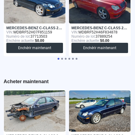
MERCEDES-BENZ C-CLASS 2007
MERCEDES-BENZ C-CLASS 2006
VIN:
WDBRF52H07F851159
VIN:
WDBRF52H46F834878
Numéro de lot:
37713503
Numéro de lot:
37889254
Enchère actuelle:
$0.00
Enchère actuelle:
$0.00
Enchérir maintenant
Enchérir maintenant
Acheter maintenant