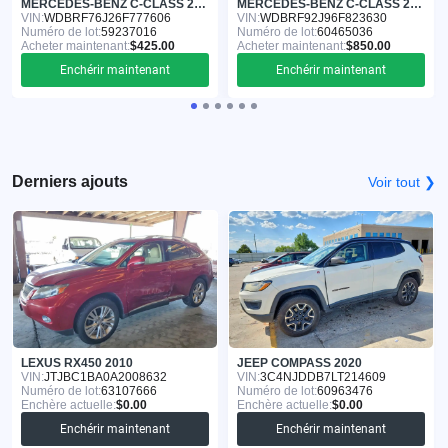
MERCEDES-BENZ C-CLASS 2006
MERCEDES-BENZ C-CLASS 2006
VIN:
WDBRF76J26F777606
VIN:
WDBRF92J96F823630
Numéro de lot:
59237016
Numéro de lot:
60465036
Acheter maintenant:
$425.00
Acheter maintenant:
$850.00
Enchérir maintenant
Enchérir maintenant
Derniers ajouts
Voir tout ❯
LEXUS RX450 2010
JEEP COMPASS 2020
VIN:
JTJBC1BA0A2008632
VIN:
3C4NJDDB7LT214609
Numéro de lot:
63107666
Numéro de lot:
60963476
Enchère actuelle:
$0.00
Enchère actuelle:
$0.00
Enchérir maintenant
Enchérir maintenant