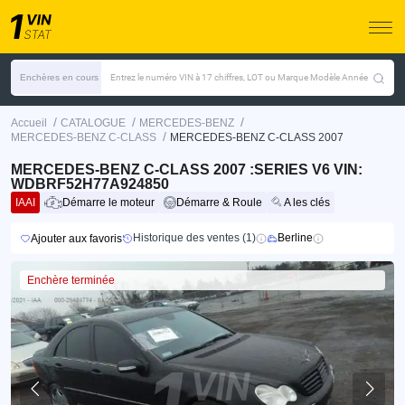
Enchères en cours
Entrez le numéro VIN à 17 chiffres, LOT ou Marque Modèle Année
/
/
/
Accueil
CATALOGUE
MERCEDES-BENZ
/
MERCEDES-BENZ C-CLASS
MERCEDES-BENZ C-CLASS 2007
MERCEDES-BENZ C-CLASS 2007 :SERIES V6 VIN:
WDBRF52H77A924850
IAAI
Démarre le moteur
Démarre & Roule
A les clés
Historique des ventes (1)
Berline
Ajouter aux favoris
Enchère terminée