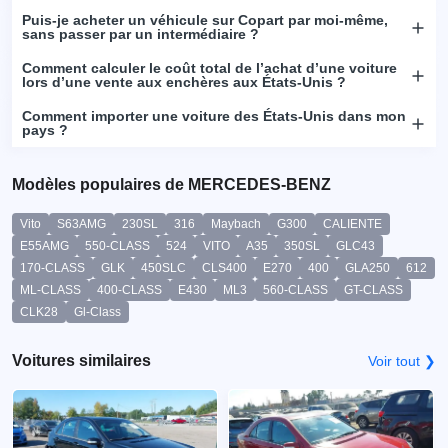
Puis-je acheter un véhicule sur Copart par moi-même,
sans passer par un intermédiaire ?
Comment calculer le coût total de l’achat d’une voiture
lors d’une vente aux enchères aux États-Unis ?
Comment importer une voiture des États-Unis dans mon
pays ?
Modèles populaires de MERCEDES-BENZ
Vito
S63AMG
230SL
316
Maybach
G300
CALIENTE
E55AMG
550-CLASS
524
VITO
A35
350SL
GLC43
170-CLASS
GLK
450SLC
CLS400
E270
400
GLA250
612
ML-CLASS
400-CLASS
E430
ML3
560-CLASS
GT-CLASS
CLK28
Gl-Class
Voitures similaires
Voir tout ❯