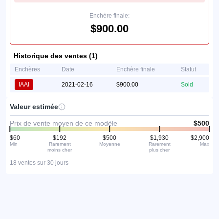
Enchère finale:
$900.00
Historique des ventes (1)
Enchères
Date
Enchère finale
Statut
IAAI
2021-02-16
$900.00
Sold
Valeur estimée
Prix de vente moyen de ce modèle
$500
$60
$192
$500
$1,930
$2,900
Min
Rarement
Moyenne
Rarement
Max
moins cher
plus cher
18 ventes sur 30 jours