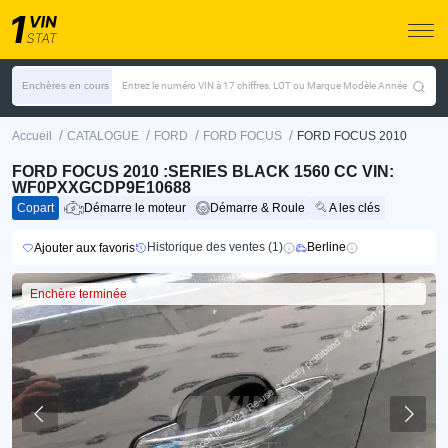
Enchères en cours
Entrez le numéro VIN à 17 chiffres, LOT ou Marque Modèle Année
/
/
/
/
Accueil
CATALOGUE
FORD
FORD FOCUS
FORD FOCUS 2010
FORD FOCUS 2010 :SERIES BLACK 1560 CC VIN:
WF0PXXGCDP9E10688
Copart
Démarre le moteur
Démarre & Roule
A les clés
Historique des ventes (1)
Berline
Ajouter aux favoris
Enchère terminée