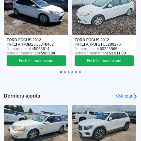
FORD FOCUS 2012
FORD FOCUS 2012
VIN:
1FAHP3M25CL348462
VIN:
1FAHP3F21CL289276
Numéro de lot:
45063614
Numéro de lot:
63225566
Acheter maintenant:
$900.00
Acheter maintenant:
$1 011.00
Enchérir maintenant
Enchérir maintenant
Derniers ajouts
Voir tout ❯