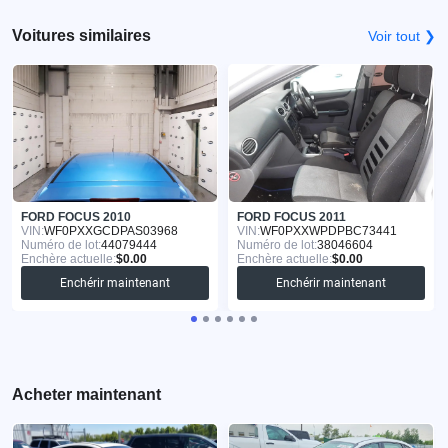
Voitures similaires
Voir tout ❯
FORD FOCUS 2010
FORD FOCUS 2011
VIN:
WF0PXXGCDPAS03968
VIN:
WF0PXXWPDPBC73441
Numéro de lot:
44079444
Numéro de lot:
38046604
Enchère actuelle:
$0.00
Enchère actuelle:
$0.00
Enchérir maintenant
Enchérir maintenant
Acheter maintenant