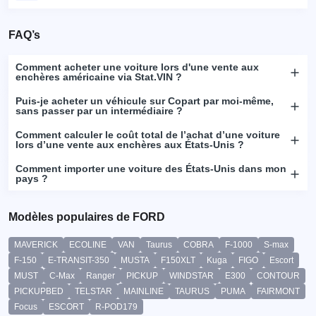
FAQ’s
Comment acheter une voiture lors d'une vente aux
enchères américaine via Stat.VIN ?
Puis-je acheter un véhicule sur Copart par moi-même,
sans passer par un intermédiaire ?
Comment calculer le coût total de l’achat d’une voiture
lors d’une vente aux enchères aux États-Unis ?
Comment importer une voiture des États-Unis dans mon
pays ?
Modèles populaires de FORD
MAVERICK
ECOLINE
VAN
Taurus
COBRA
F-1000
S-max
F-150
E-TRANSIT-350
MUSTA
F150XLT
Kuga
FIGO
Escort
MUST
C-Max
Ranger
PICKUP
WINDSTAR
E300
CONTOUR
PICKUPBED
TELSTAR
MAINLINE
TAURUS
PUMA
FAIRMONT
Focus
ESCORT
R-POD179