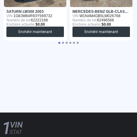
SATURN LW300 2003
MERCEDES-BENZ GLB-CLASS 2020
VIN:
1G8JW84R93Y569732
VIN:
W1N4M4GB5LW026768
Numéro de lot:
62222166
Numéro de lot:
62496566
Enchère actuelle:
$0.00
Enchère actuelle:
$0.00
Enchérir maintenant
Enchérir maintenant