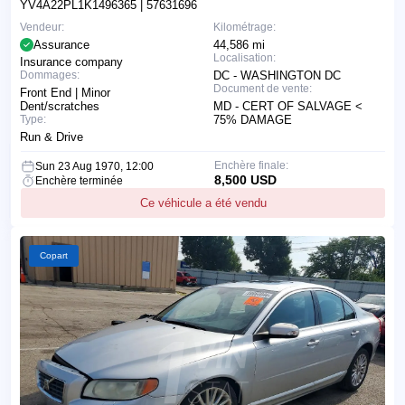
YV4A22PL1K1496365
| 57631696
Vendeur:
Kilométrage:
Assurance
44,586 mi
Localisation:
Insurance company
Dommages:
DC - WASHINGTON DC
Document de vente:
Front End | Minor
Dent/scratches
MD - CERT OF SALVAGE <
Type:
75% DAMAGE
Run & Drive
Enchère finale:
Sun 23 Aug 1970, 12:00
8,500 USD
Enchère terminée
Ce véhicule a été vendu
Copart