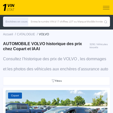
Enchères en cours
Entrez le numéro VIN à 17 chiffres, LOT ou Marque Modèle Année
/
/
Accueil
CATALOGUE
VOLVO
AUTOMOBILE VOLVO historique des prix
3291 Véhicules
trouvés
chez Copart et IAAI
Consultez l'historique des prix de VOLVO , les dommages
et les photos des véhicules aux enchères d'assurance auto
Filtres
Copart