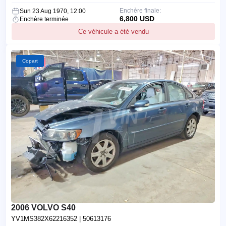
Enchère finale:
Sun 23 Aug 1970, 12:00
6,800 USD
Enchère terminée
Ce véhicule a été vendu
Copart
2006 VOLVO S40
YV1MS382X62216352
| 50613176