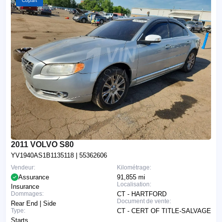
Copart
2011 VOLVO S80
YV1940AS1B1135118
| 55362606
Vendeur:
Kilométrage:
Assurance
91,855 mi
Localisation:
Insurance
Dommages:
CT - HARTFORD
Document de vente:
Rear End | Side
Type:
CT - CERT OF TITLE-SALVAGE
Starts