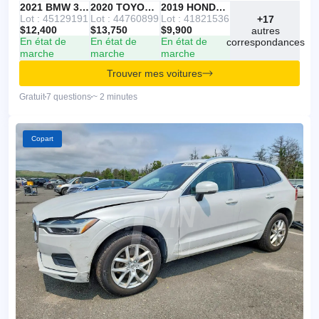
IAAI
RECOMMANDÉ
2021 BMW 330I
IAAI
2020 TOYOTA RAV4
Copart
2019 HONDA ACCORD
Lot : 45129191
Lot : 44760899
Lot : 41821536
+17
$12,400
$13,750
$9,900
autres
En état de
En état de
En état de
correspondances
marche
marche
marche
Trouver mes voitures
Gratuit
7 questions
~ 2 minutes
Copart