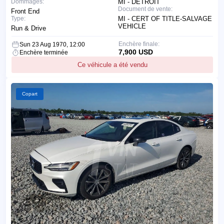
Dommages:
MI - DETROIT
Document de vente:
Front End
Type:
MI - CERT OF TITLE-SALVAGE
VEHICLE
Run & Drive
Enchère finale:
Sun 23 Aug 1970, 12:00
7,900 USD
Enchère terminée
Ce véhicule a été vendu
Copart