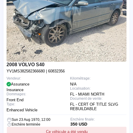
2008 VOLVO S40
YV1MS382582366680
| 60832356
Vendeur:
Kilométrage:
Assurance
N/A
Localisation:
Insurance
Dommages:
FL - MIAMI NORTH
Document de vente:
Front End
Type:
FL - CERT OF TITLE SLVG
REBUILDABLE
Enhanced Vehicle
Enchère finale:
Sun 23 Aug 1970, 12:00
350 USD
Enchère terminée
Ce véhicule a été vendu