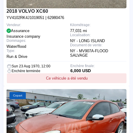
2018 VOLVO XC60
YV4102RK4J1019051
| 62980476
Vendeur:
Kilométrage:
Assurance
77,031 mi
Localisation:
Insurance company
Dommages:
NY - LONG ISLAND
Document de vente:
Water/flood
Type:
NY - MV907A-FLOOD
SALVAGE
Run & Drive
Enchère finale:
Sun 23 Aug 1970, 12:00
6,000 USD
Enchère terminée
Ce véhicule a été vendu
Copart