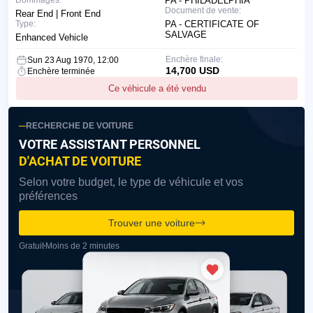
Dommages:
PA - PHILADELPHIA
Document de vente:
Rear End | Front End
Type:
PA - CERTIFICATE OF
SALVAGE
Enhanced Vehicle
Enchère finale:
Sun 23 Aug 1970, 12:00
14,700 USD
Enchère terminée
Ce véhicule a été vendu
RECHERCHE DE VOITURE
VOTRE ASSISTANT PERSONNEL
D'ACHAT DE VOITURE
Selon votre budget, le type de véhicule et vos
préférences
Trouver une voiture
Gratuit
Moins de 2 minutes