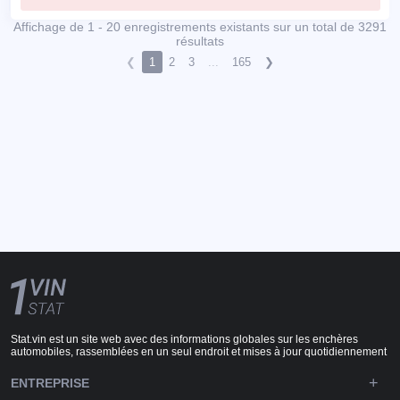
Affichage de 1 - 20 enregistrements existants sur un total de 3291
résultats
❮
1
2
3
...
165
❯
Stat.vin est un site web avec des informations globales sur les enchères
automobiles, rassemblées en un seul endroit et mises à jour quotidiennement
ENTREPRISE