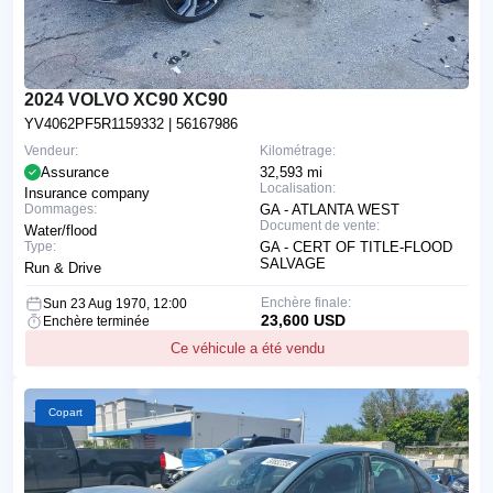
2024 VOLVO XC90 XC90
YV4062PF5R1159332
| 56167986
Vendeur:
Kilométrage:
Assurance
32,593 mi
Localisation:
Insurance company
Dommages:
GA - ATLANTA WEST
Document de vente:
Water/flood
Type:
GA - CERT OF TITLE-FLOOD
SALVAGE
Run & Drive
Enchère finale:
Sun 23 Aug 1970, 12:00
23,600 USD
Enchère terminée
Ce véhicule a été vendu
Copart