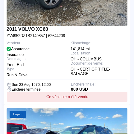
2011 VOLVO XC60
YV4952DZ1B2149857
| 62644206
Vendeur:
Kilométrage:
Assurance
141,814 mi
Localisation:
Insurance
Dommages:
OH - COLUMBUS
Document de vente:
Front End
Type:
OH - CERT OF TITLE-
SALVAGE
Run & Drive
Enchère finale:
Sun 23 Aug 1970, 12:00
800 USD
Enchère terminée
Ce véhicule a été vendu
Copart