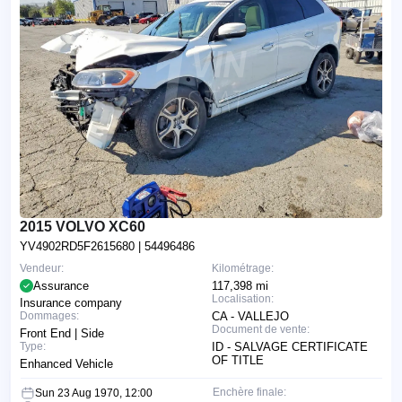
2015 VOLVO XC60
YV4902RD5F2615680
| 54496486
Vendeur:
Kilométrage:
Assurance
117,398 mi
Localisation:
Insurance company
Dommages:
CA - VALLEJO
Document de vente:
Front End | Side
Type:
ID - SALVAGE CERTIFICATE
OF TITLE
Enhanced Vehicle
Enchère finale:
Sun 23 Aug 1970, 12:00