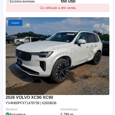
550 USD
Enchère terminée
Ce véhicule a été vendu
Copart
2026 VOLVO XC90 XC90
YV4H60PFXT1478739
| 62659636
Vendeur:
Kilométrage:
Assurance
5,799 mi