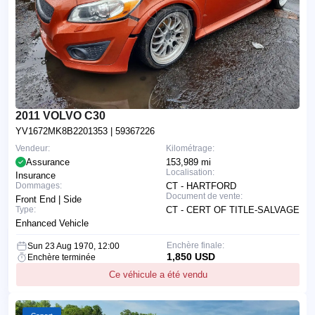
2011 VOLVO C30
YV1672MK8B2201353
| 59367226
Vendeur:
Kilométrage:
Assurance
153,989 mi
Localisation:
Insurance
Dommages:
CT - HARTFORD
Document de vente:
Front End | Side
Type:
CT - CERT OF TITLE-SALVAGE
Enhanced Vehicle
Enchère finale:
Sun 23 Aug 1970, 12:00
1,850 USD
Enchère terminée
Ce véhicule a été vendu