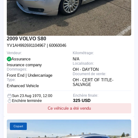
2009 VOLVO S80
YV1AH992691104967
| 60060046
Vendeur:
Kilométrage:
Assurance
N/A
Localisation:
Insurance company
Dommages:
OH - DAYTON
Document de vente:
Front End | Undercarriage
Type:
OH - CERT OF TITLE-
SALVAGE
Enhanced Vehicle
Enchère finale:
Sun 23 Aug 1970, 12:00
325 USD
Enchère terminée
Ce véhicule a été vendu
Copart