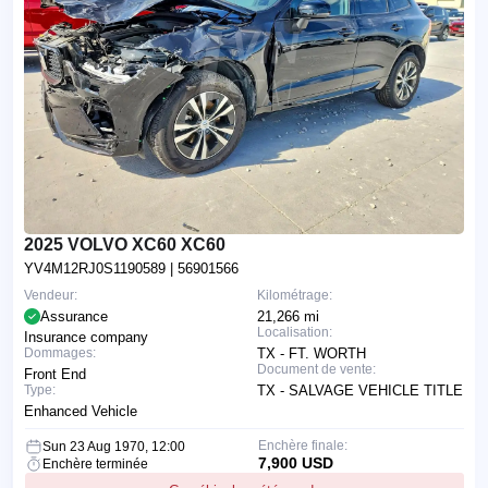
2025 VOLVO XC60 XC60
YV4M12RJ0S1190589
| 56901566
Vendeur:
Kilométrage:
Assurance
21,266 mi
Localisation:
Insurance company
Dommages:
TX - FT. WORTH
Document de vente:
Front End
Type:
TX - SALVAGE VEHICLE TITLE
Enhanced Vehicle
Enchère finale:
Sun 23 Aug 1970, 12:00
7,900 USD
Enchère terminée