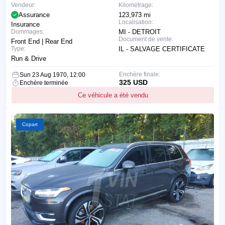
Vendeur:
Kilométrage:
Assurance
123,973 mi
Localisation:
Insurance
Dommages:
MI - DETROIT
Document de vente:
Front End | Rear End
Type:
IL - SALVAGE CERTIFICATE
Run & Drive
Enchère finale:
Sun 23 Aug 1970, 12:00
325 USD
Enchère terminée
Ce véhicule a été vendu
Copart