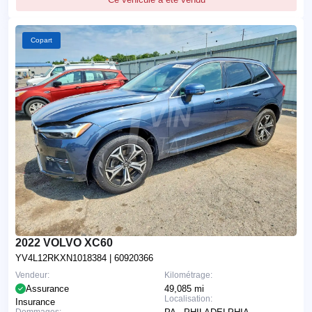
Copart
2022 VOLVO XC60
YV4L12RKXN1018384
| 60920366
Vendeur:
Kilométrage:
Assurance
49,085 mi
Localisation:
Insurance