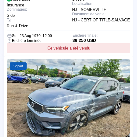
Localisation:
Insurance
Dommages:
NJ - SOMERVILLE
Document de vente:
Side
Type:
NJ - CERT OF TITLE-SALVAGE
Run & Drive
Enchère finale:
Sun 23 Aug 1970, 12:00
36,250 USD
Enchère terminée
Ce véhicule a été vendu
Copart