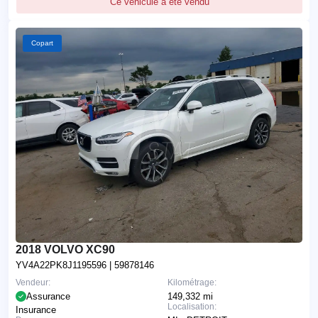
Ce véhicule a été vendu
Copart
2018 VOLVO XC90
YV4A22PK8J1195596
| 59878146
Vendeur:
Kilométrage:
Assurance
149,332 mi
Localisation:
Insurance