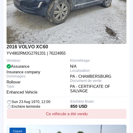
2016 VOLVO XC60
YV4902RM2G2791331
| 76224955
Vendeur:
Kilométrage:
Assurance
N/A
Localisation:
Insurance company
Dommages:
PA - CHAMBERSBURG
Document de vente:
Rollover
Type:
PA - CERTIFICATE OF
SALVAGE
Enhanced Vehicle
Enchère finale:
Sun 23 Aug 1970, 12:00
850 USD
Enchère terminée
Ce véhicule a été vendu
Copart