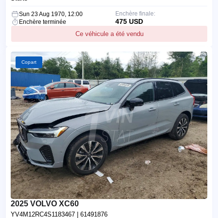
Enchère finale:
Sun 23 Aug 1970, 12:00
475 USD
Enchère terminée
Ce véhicule a été vendu
Copart
2025 VOLVO XC60
YV4M12RC4S1183467
| 61491876