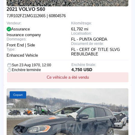
2021 VOLVO S60
7JR102FZ1MG112665
| 60804576
Vendeur:
Kilométrage:
Assurance
61,792 mi
Localisation:
Insurance company
Dommages:
FL - PUNTA GORDA
Document de vente:
Front End | Side
Type:
FL - CERT OF TITLE SLVG
REBUILDABLE
Enhanced Vehicle
Enchère finale:
Sun 23 Aug 1970, 12:00
4,750 USD
Enchère terminée
Ce véhicule a été vendu
Copart