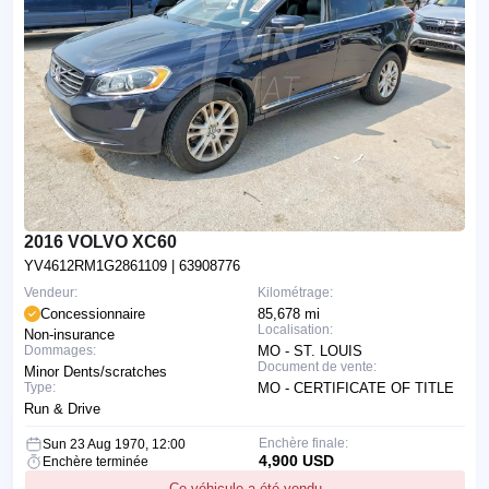
2016 VOLVO XC60
YV4612RM1G2861109
| 63908776
Vendeur:
Kilométrage:
Concessionnaire
85,678 mi
Localisation:
Non-insurance
Dommages:
MO - ST. LOUIS
Document de vente:
Minor Dents/scratches
Type:
MO - CERTIFICATE OF TITLE
Run & Drive
Enchère finale:
Sun 23 Aug 1970, 12:00
4,900 USD
Enchère terminée
Ce véhicule a été vendu