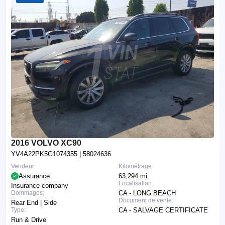
2016 VOLVO XC90
YV4A22PK5G1074355
| 58024636
Vendeur:
Kilométrage:
Assurance
63,294 mi
Localisation:
Insurance company
Dommages:
CA - LONG BEACH
Document de vente:
Rear End | Side
Type:
CA - SALVAGE CERTIFICATE
Run & Drive