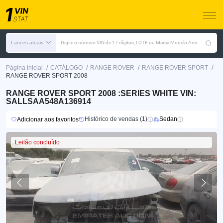
Lances atuais
Digite o número VIN de 17 dígitos, LOTE ou Marca Modelo Ano
/
/
/
/
Página inicial
CATÁLOGO
RANGE ROVER
RANGE ROVER SPORT
RANGE ROVER SPORT 2008
RANGE ROVER SPORT 2008 :SERIES WHITE VIN:
SALLSAA548A136914
Histórico de vendas (1)
Sedan
Adicionar aos favoritos
Leilão concluído