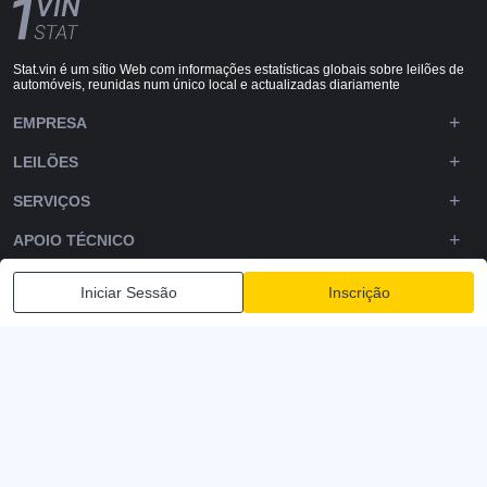
Stat.vin é um sítio Web com informações estatísticas globais sobre leilões de
automóveis, reunidas num único local e actualizadas diariamente
EMPRESA
LEILÕES
SERVIÇOS
APOIO TÉCNICO
DOWNLOADS
Iniciar Sessão
Inscrição
SIGA-NOS
Política de Privacidade
Termos e condições
Termos de serviço
© 2020-2026 - 1VIN STAT. Estatísticas de Autoauction
v2.12.14