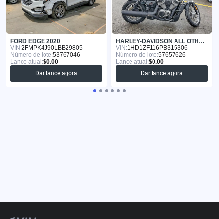
FORD EDGE 2020
HARLEY-DAVIDSON ALL OTHER 2023
VIN:
2FMPK4J90LBB29805
VIN:
1HD1ZF116PB315306
Número de lote:
53767046
Número de lote:
57657626
Lance atual:
$0.00
Lance atual:
$0.00
Dar lance agora
Dar lance agora