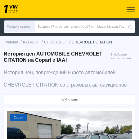
Текущие ставки
Введите 17-значный номер VIN, LOT или Марку Модель Год
/
/
/
Главная
КАТАЛОГ
CHEVROLET
CHEVROLET CITATION
История цен AUTOMOBILE CHEVROLET
1 Найдено
автомобилей
CITATION на Copart и IAAI
История цен, повреждений и фото автомобилей
CHEVROLET CITATION со страховых автоаукционов
Фильтры
Copart