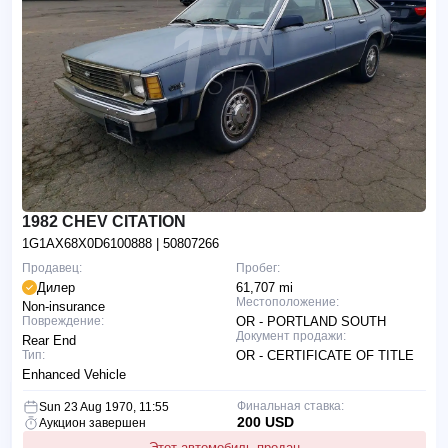
1982 CHEV CITATION
1G1AX68X0D6100888
| 50807266
Продавец:
Пробег:
Дилер
61,707 mi
Местоположение:
Non-insurance
Повреждение:
OR - PORTLAND SOUTH
Документ продажи:
Rear End
Тип:
OR - CERTIFICATE OF TITLE
Enhanced Vehicle
Финальная ставка:
Sun 23 Aug 1970, 11:55
200 USD
Аукцион завершен
Этот автомобиль продан