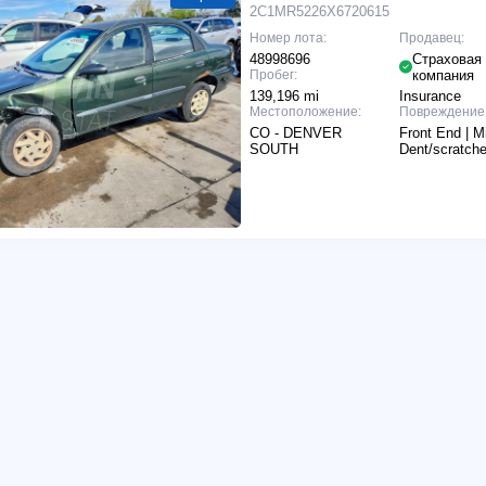
2C1MR5226X6720615
Номер лота:
Продавец:
48998696
Страховая
Пробег:
компания
139,196 mi
Insurance
Местоположение:
Повреждение
CO - DENVER
Front End | M
SOUTH
Dent/scratch