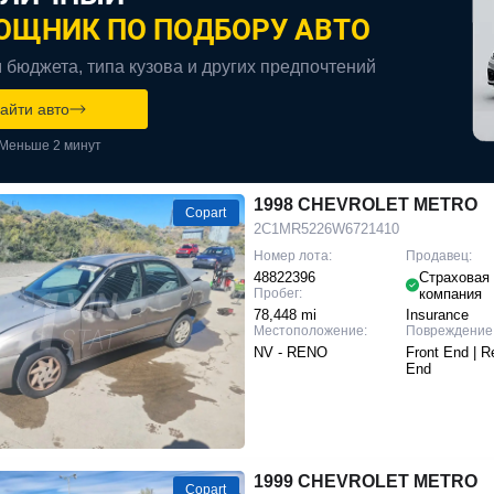
ОЩНИК ПО ПОДБОРУ АВТО
 бюджета, типа кузова и других предпочтений
айти авто
Меньше 2 минут
1998 CHEVROLET METRO
Copart
2C1MR5226W6721410
Номер лота:
Продавец:
48822396
Страховая
Пробег:
компания
78,448 mi
Insurance
Местоположение:
Повреждение
NV - RENO
Front End | R
End
1999 CHEVROLET METRO
Copart