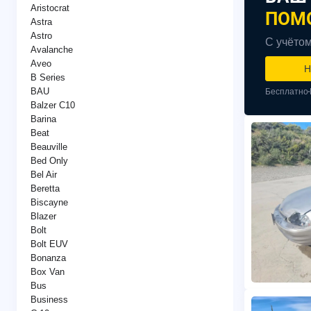
Aristocrat
ПОМ
Astra
Astro
С учётом
Avalanche
Aveo
Н
B Series
BAU
Бесплатно
Balzer C10
Barina
Beat
Beauville
Bed Only
Bel Air
Beretta
Biscayne
Blazer
Bolt
Bolt EUV
Bonanza
Box Van
Bus
Business