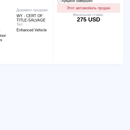
Аукцион завершен
Этот автомобиль продан
Документ продажи:
Финальная ставка:
WY - CERT OF
275 USD
TITLE-SALVAGE
Тип:
:
Enhanced Vehicle
inor
es