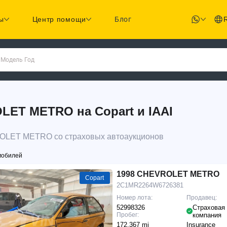
ы
Центр помощи
Блог
 Модель Год
ET METRO на Copart и IAAI
ROLET METRO со страховых автоаукционов
мобилей
1998 CHEVROLET METRO
Copart
2C1MR2264W6726381
Номер лота:
Продавец:
52998326
Страховая
Пробег:
компания
172,367 mi
Insurance