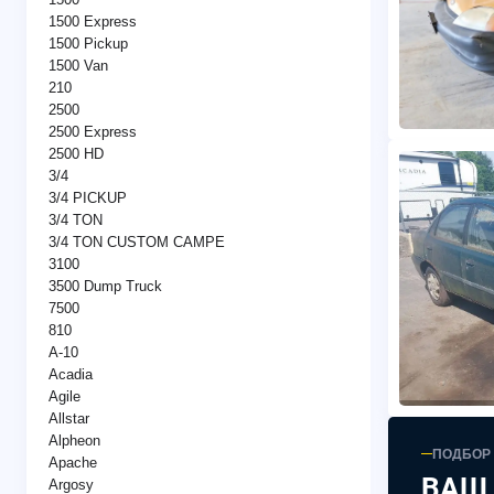
1500 Express
1500 Pickup
1500 Van
210
2500
2500 Express
2500 HD
3/4
3/4 PICKUP
3/4 TON
3/4 TON CUSTOM CAMPE
3100
3500 Dump Truck
7500
810
A-10
Acadia
Agile
Allstar
Alpheon
ПОДБОР
Apache
ВАШ
Argosy