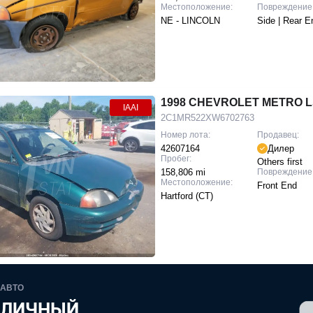
Местоположение:
Повреждение
NE - LINCOLN
Side | Rear E
1998 CHEVROLET METRO L
IAAI
2C1MR522XW6702763
Номер лота:
Продавец:
42607164
Дилер
Пробег:
Others first
158,806 mi
Повреждение
Местоположение:
Front End
Hartford (CT)
 АВТО
 ЛИЧНЫЙ