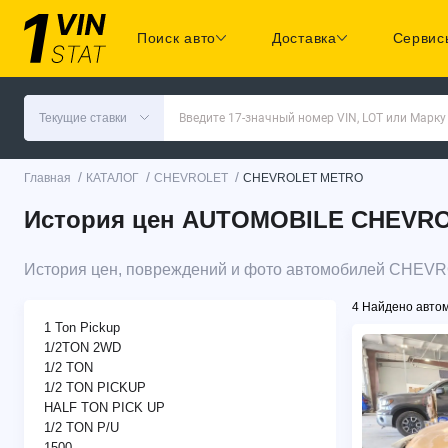
Поиск авто
Доставка
Сервис
Текущие ставки
Введите 17-значный номер VIN, LOT или Марку
/
/
/
Главная
КАТАЛОГ
CHEVROLET
CHEVROLET METRO
История цен AUTOMOBILE CHEVROL
История цен, повреждений и фото автомобилей CHEV
4 Найдено авто
1 Ton Pickup
1/2TON 2WD
1/2 TON
1/2 TON PICKUP
HALF TON PICK UP
1/2 TON P/U
1500