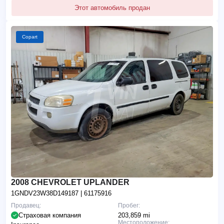
Этот автомобиль продан
Copart
2008 CHEVROLET UPLANDER
1GNDV23W38D149187
| 61175916
Продавец:
Пробег:
Страховая компания
203,859 mi
Местоположение: