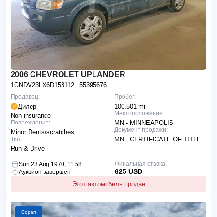
2006 CHEVROLET UPLANDER
1GNDV23LX6D153112
| 55395676
Продавец:
Пробег:
Дилер
100,501 mi
Местоположение:
Non-insurance
Повреждение:
MN - MINNEAPOLIS
Документ продажи:
Minor Dents/scratches
Тип:
MN - CERTIFICATE OF TITLE
Run & Drive
Финальная ставка:
Sun 23 Aug 1970, 11:58
625 USD
Аукцион завершен
Этот автомобиль продан
Copart