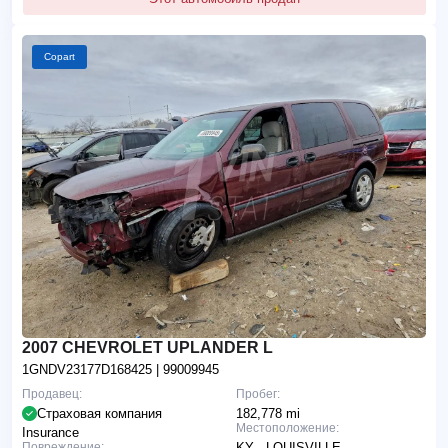
Copart
2007 CHEVROLET UPLANDER L
1GNDV23177D168425
| 99009945
Продавец:
Пробег:
Страховая компания
182,778 mi
Местоположение:
Insurance
Повреждение:
KY - LOUISVILLE