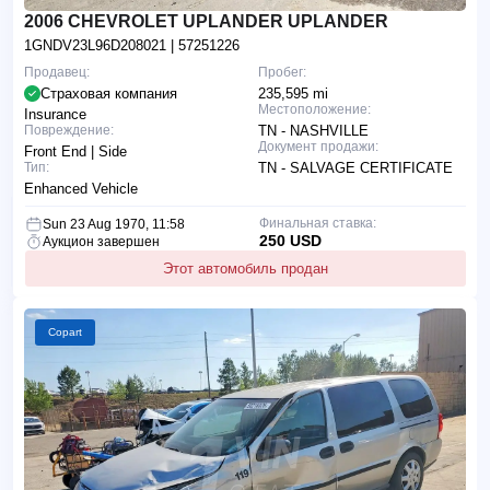
2006 CHEVROLET UPLANDER UPLANDER
1GNDV23L96D208021
| 57251226
Продавец:
Пробег:
Страховая компания
235,595 mi
Местоположение:
Insurance
Повреждение:
TN - NASHVILLE
Документ продажи:
Front End | Side
Тип:
TN - SALVAGE CERTIFICATE
Enhanced Vehicle
Финальная ставка:
Sun 23 Aug 1970, 11:58
250 USD
Аукцион завершен
Этот автомобиль продан
Copart