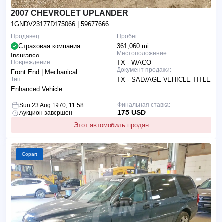
2007 CHEVROLET UPLANDER
1GNDV23177D175066
| 59677666
Продавец:
Пробег:
Страховая компания
361,060 mi
Местоположение:
Insurance
Повреждение:
TX - WACO
Документ продажи:
Front End | Mechanical
Тип:
TX - SALVAGE VEHICLE TITLE
Enhanced Vehicle
Финальная ставка:
Sun 23 Aug 1970, 11:58
175 USD
Аукцион завершен
Этот автомобиль продан
Copart