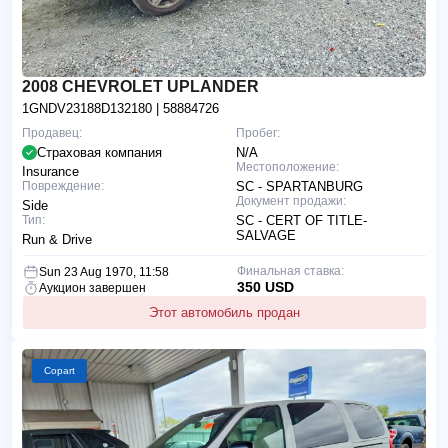
2008 CHEVROLET UPLANDER
1GNDV23188D132180
| 58884726
Продавец:
Пробег:
Страховая компания
N/A
Местоположение:
Insurance
Повреждение:
SC - SPARTANBURG
Документ продажи:
Side
Тип:
SC - CERT OF TITLE-
SALVAGE
Run & Drive
Финальная ставка:
Sun 23 Aug 1970, 11:58
350 USD
Аукцион завершен
Этот автомобиль продан
Copart