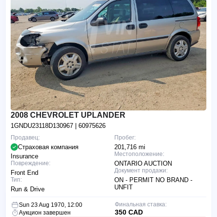
2008 CHEVROLET UPLANDER
1GNDU23118D130967
| 60975626
Продавец:
Пробег:
Страховая компания
201,716 mi
Местоположение:
Insurance
Повреждение:
ONTARIO AUCTION
Документ продажи:
Front End
Тип:
ON - PERMIT NO BRAND -
UNFIT
Run & Drive
Финальная ставка:
Sun 23 Aug 1970, 12:00
350 CAD
Аукцион завершен