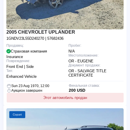
2005 CHEVROLET UPLANDER
1GNDV23L55D240270
| 57682436
Продавец:
Пробег:
Страховая компания
N/A
Местоположение:
Insurance
Повреждение:
OR - EUGENE
Документ продажи:
Front End | Side
Тип:
OR - SALVAGE TITLE
CERTIFICATE
Enhanced Vehicle
Финальная ставка:
Sun 23 Aug 1970, 12:00
200 USD
Аукцион завершен
Этот автомобиль продан
Copart