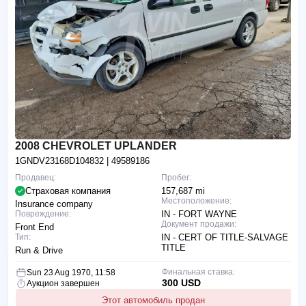
2008 CHEVROLET UPLANDER
1GNDV23168D104832
| 49589186
Продавец:
Пробег:
Страховая компания
157,687 mi
Местоположение:
Insurance company
Повреждение:
IN - FORT WAYNE
Документ продажи:
Front End
Тип:
IN - CERT OF TITLE-SALVAGE
TITLE
Run & Drive
Финальная ставка:
Sun 23 Aug 1970, 11:58
300 USD
Аукцион завершен
Этот автомобиль продан