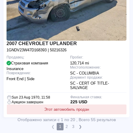
2007 CHEVROLET UPLANDER
1GNDV23W47D168393
| 50216326
Продавец:
Пробег:
Страховая компания
120,714 mi
Местоположение:
Insurance
Повреждение:
SC - COLUMBIA
Документ продажи:
Front End | Side
SC - CERT OF TITLE-
SALVAGE
Финальная ставка:
Sun 23 Aug 1970, 11:58
225 USD
Аукцион завершен
Этот автомобиль продан
Отображено записи с 1 по 20 , Всего 55 результов
❮
1
2
3
❯