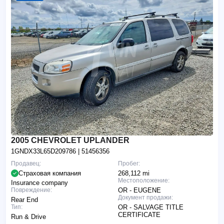
2005 CHEVROLET UPLANDER
1GNDX33L65D209786
| 51456356
Продавец:
Пробег:
Страховая компания
268,112 mi
Местоположение:
Insurance company
Повреждение:
OR - EUGENE
Документ продажи:
Rear End
Тип:
OR - SALVAGE TITLE
CERTIFICATE
Run & Drive