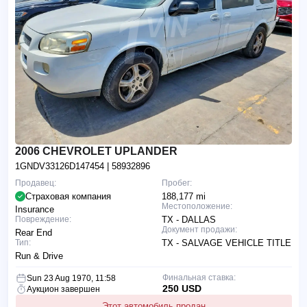
2006 CHEVROLET UPLANDER
1GNDV33126D147454
| 58932896
Продавец:
Пробег:
Страховая компания
188,177 mi
Местоположение:
Insurance
Повреждение:
TX - DALLAS
Документ продажи:
Rear End
Тип:
TX - SALVAGE VEHICLE TITLE
Run & Drive
Финальная ставка:
Sun 23 Aug 1970, 11:58
250 USD
Аукцион завершен
Этот автомобиль продан