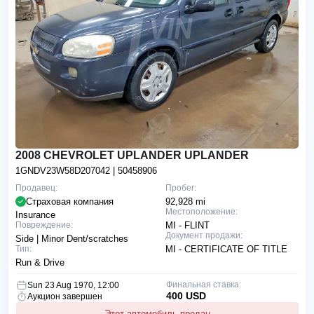
2008 CHEVROLET UPLANDER UPLANDER
1GNDV23W58D207042
| 50458906
Продавец:
Пробег:
Страховая компания
92,928 mi
Местоположение:
Insurance
Повреждение:
MI - FLINT
Документ продажи:
Side | Minor Dent/scratches
Тип:
MI - CERTIFICATE OF TITLE
Run & Drive
Финальная ставка:
Sun 23 Aug 1970, 12:00
400 USD
Аукцион завершен
Этот автомобиль продан