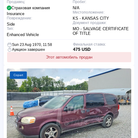
Продавец:
Пробег:
Страховая компания
N/A
Местоположение:
Insurance
Повреждение:
KS - KANSAS CITY
Документ продажи:
Side
Тип:
MO - SALVAGE CERTIFICATE
OF TITLE
Enhanced Vehicle
Финальная ставка:
Sun 23 Aug 1970, 11:58
475 USD
Аукцион завершен
Этот автомобиль продан
Copart