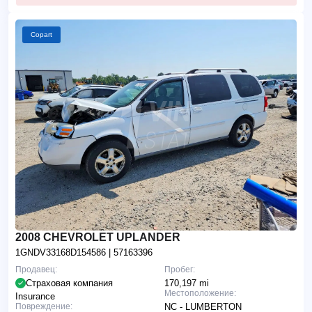
Copart
2008 CHEVROLET UPLANDER
1GNDV33168D154586
| 57163396
Продавец:
Пробег:
Страховая компания
170,197 mi
Местоположение:
Insurance
Повреждение:
NC - LUMBERTON