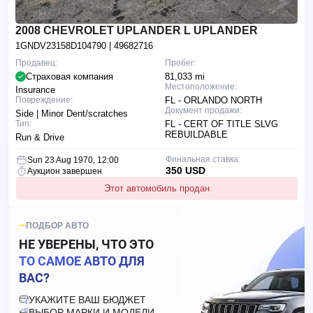
2008 CHEVROLET UPLANDER L UPLANDER
1GNDV23158D104790
| 49682716
Продавец:
Пробег:
Страховая компания
81,033 mi
Местоположение:
Insurance
Повреждение:
FL - ORLANDO NORTH
Документ продажи:
Side | Minor Dent/scratches
Тип:
FL - CERT OF TITLE SLVG
REBUILDABLE
Run & Drive
Финальная ставка:
Sun 23 Aug 1970, 12:00
350 USD
Аукцион завершен
Этот автомобиль продан
ПОДБОР АВТО
НЕ УВЕРЕНЫ, ЧТО ЭТО
ТО САМОЕ АВТО ДЛЯ
ВАС?
УКАЖИТЕ ВАШ БЮДЖЕТ
ВЫБОР МАРКИ И МОДЕЛИ