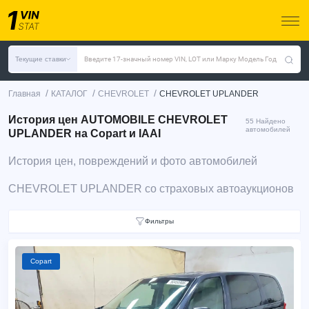
Текущие ставки
Введите 17-значный номер VIN, LOT или Марку Модель Год
/
/
/
Главная
КАТАЛОГ
CHEVROLET
CHEVROLET UPLANDER
История цен AUTOMOBILE CHEVROLET
55 Найдено
автомобилей
UPLANDER на Copart и IAAI
История цен, повреждений и фото автомобилей
CHEVROLET UPLANDER со страховых автоаукционов
Фильтры
Copart