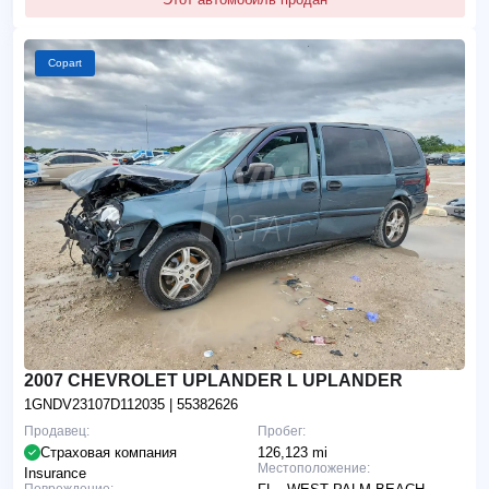
Copart
2007 CHEVROLET UPLANDER L UPLANDER
1GNDV23107D112035
| 55382626
Продавец:
Пробег:
Страховая компания
126,123 mi
Местоположение:
Insurance