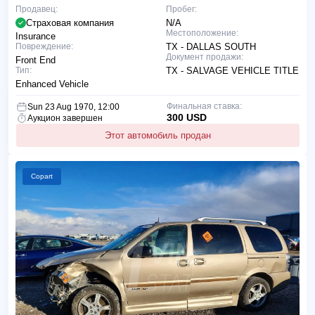
Продавец:
Пробег:
Страховая компания
N/A
Местоположение:
Insurance
Повреждение:
TX - DALLAS SOUTH
Документ продажи:
Front End
Тип:
TX - SALVAGE VEHICLE TITLE
Enhanced Vehicle
Финальная ставка:
Sun 23 Aug 1970, 12:00
300 USD
Аукцион завершен
Этот автомобиль продан
Copart