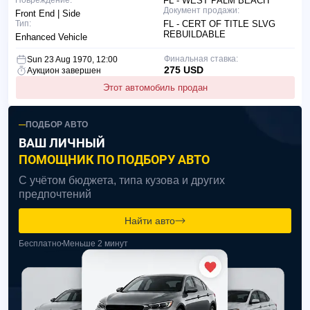
Повреждение:
FL - WEST PALM BEACH
Документ продажи:
Front End | Side
Тип:
FL - CERT OF TITLE SLVG
REBUILDABLE
Enhanced Vehicle
Финальная ставка:
Sun 23 Aug 1970, 12:00
275 USD
Аукцион завершен
Этот автомобиль продан
ПОДБОР АВТО
ВАШ ЛИЧНЫЙ
ПОМОЩНИК ПО ПОДБОРУ АВТО
С учётом бюджета, типа кузова и других
предпочтений
Найти авто
Бесплатно
Меньше 2 минут