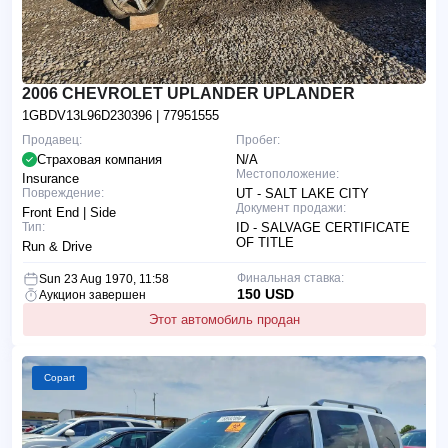
2006 CHEVROLET UPLANDER UPLANDER
1GBDV13L96D230396
| 77951555
Продавец:
Пробег:
Страховая компания
N/A
Местоположение:
Insurance
Повреждение:
UT - SALT LAKE CITY
Документ продажи:
Front End | Side
Тип:
ID - SALVAGE CERTIFICATE
OF TITLE
Run & Drive
Финальная ставка:
Sun 23 Aug 1970, 11:58
150 USD
Аукцион завершен
Этот автомобиль продан
Copart