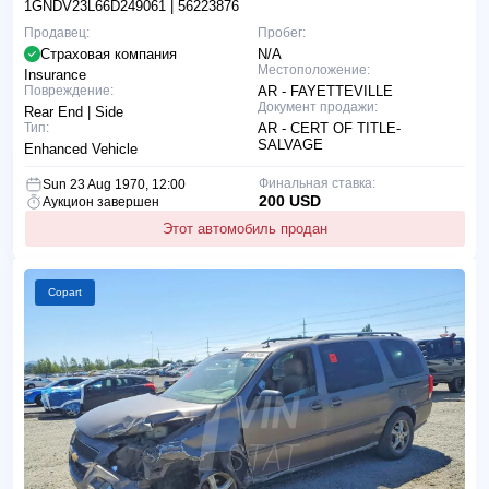
1GNDV23L66D249061
| 56223876
Продавец:
Пробег:
Страховая компания
N/A
Местоположение:
Insurance
Повреждение:
AR - FAYETTEVILLE
Документ продажи:
Rear End | Side
Тип:
AR - CERT OF TITLE-
SALVAGE
Enhanced Vehicle
Финальная ставка:
Sun 23 Aug 1970, 12:00
200 USD
Аукцион завершен
Этот автомобиль продан
Copart