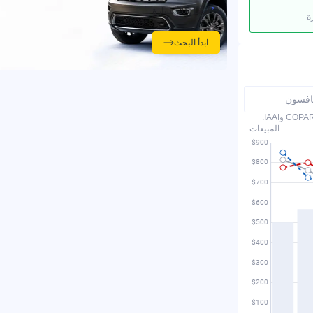
أفضل 20 سيارة
ة
ابدأ البحث
نافسون
المبيعات