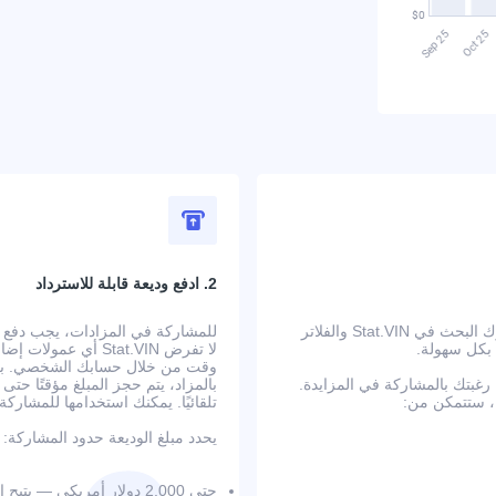
2. ادفع وديعة قابلة للاسترداد
ابدأ بالبحث عن سيارة في الولايات المتحدة تلبي متطلباتك. يتيح لك محرك البحث في Stat.VIN والفلاتر
 بكل سهولة.
لا تفرض Stat.VIN أ
وقت من خلال حسابك الشخصي. بعد إ
بتك بالمشاركة في المزايدة.
بالمزاد، يتم حجز المبلغ مؤقتًا حت
تلقائيًا. يمكنك استخدامها للمشار
يحدد مبلغ الوديعة حدود المشاركة:
حتى 2,000 دولار أمريكي — يتيح المزايدة حتى 20,000 دولار على 3 سيارات في الوقت نفسه؛