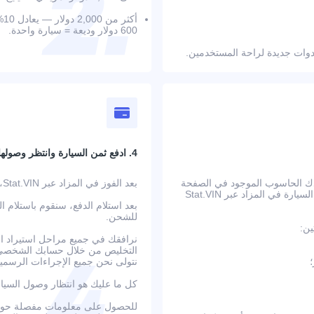
أك
600 دولار وديعة = سيارة واحدة.
4. ادفع ثمن السيارة وانتظر وصولها
عدك الحاسوب الموجود في الصفحة
بعد الفوز في المزاد عبر Stat.VIN، ستتلقى بيانات الحساب المصرفي وتعليمات الدفع التفصيلية.
على حساب جميع التكاليف الإضافية مسبقًا. بعد تأكيد الطلب، يتم عرض السيارة في المزاد عبر Stat.VIN
بعد استلام الدفع، سنقوم باستلام ا
للشحن.
ين:
نرافقك في جميع مراحل استيراد الس
التخليص من خلال حسابك الشخصي ع
نتولى نحن جميع الإجراءات الرسمية
كل ما عليك هو انتظار وصول السيا
للحصول على معلومات مفصلة حول ا