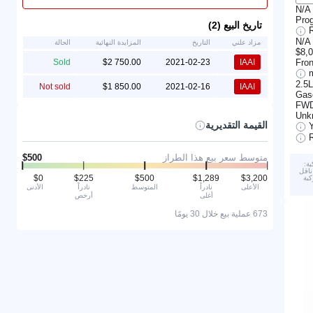
N/A
Prog
تاريخ البيع (2)
R
N/A
مزاد علني
التاريخ
المزايدة النهائية
الحالة
$8,
Fro
Sold
2021-02-23
IAAI
2.5L
Not sold
2021-02-16
IAAI
Gas
FW
Unk
القيمة التقديرية
متوسط سعر بيع هذا الطراز
ة:
رجي. 2) تم تعشيق ناقل
كبة
الأعلى
نادراً
المتوسط
نادراً
الأدنى
أغلى
أرخص
673 عملية بيع خلال 30 يومًا