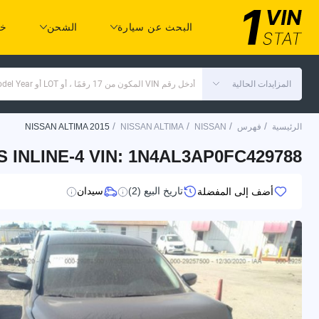
البحث عن سيارة
الشحن
خد
المزايدات الحالية
أدخل رقم VIN المكون من 17 رقمًا ، أو LOT أو Make Model Year
/
/
/
/
الرئيسية
فهرس
NISSAN
NISSAN ALTIMA
NISSAN ALTIMA 2015
S INLINE-4 VIN: 1N4AL3AP0FC429788
تاريخ البيع (2)
سيدان
أضف إلى المفضلة