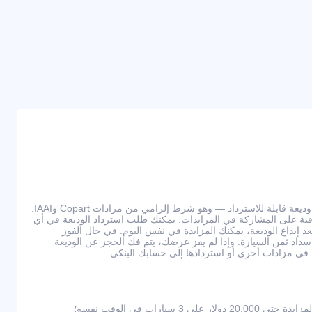
للمشاركة في المزادات، يجب دفع وديعة قابلة للاسترداد — وهو شرط إلزامي من مزادات Copart وIAAI.
ي عمولات إضافية على المشاركة في المزايدات. يمكنك طلب استرداد الوديعة في أي
يداع الوديعة، يمكنك المزايدة في نفس اليوم. في حال الفوز
ى سداد ثمن السيارة. وإذا لم يفز عرضك، يتم فك الحجز عن الوديعة
كة في مزادات أخرى أو استردادها إلى حسابك البنكي.