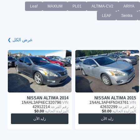
Leaf
MAXIUM
PL01
ALTIMA-CV2
ARIYA
LEAF
Sentra
عرض الكل ❯
5
NISSAN ALTIMA 2014
NISSAN ALTIMA 2015
:
1N4AL3AP4EC320796
VIN:
1N4AL3AP4FN343761
VIN:
رقم القرعة:
42632299
رقم القرعة:
42912214
ر
المزايدة الحالية:
المزايدة الحالية:
ا
زايد الآن
زايد الآن