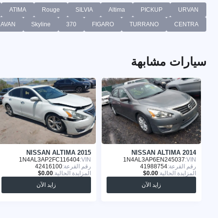
ATIMA
Rouge
SILVIA
Altima
PICKUP
URVAN
AVAN
Skyline
370
FIGARO
TURRANO
CENTRA
سيارات مشابهة
NISSAN ALTIMA 2015
NISSAN ALTIMA 2014
1N4AL3AP2FC116404
VIN:
1N4AL3AP6EN245037
VIN:
رقم القرعة:
41988754
رقم القرعة:
42416100
المزايدة الحالية:
المزايدة الحالية:
زايد الآن
زايد الآن