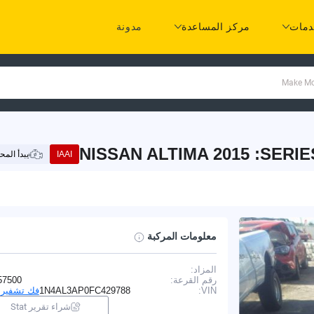
مات
مركز المساعدة
مدونة
NISSAN ALTIMA 2015 :SERIE
IAAI
يبدأ الم
معلومات المركبة
المزاد:
I
رقم القرعة:
57500
VIN:
1N4AL3AP0FC429788
فك تشفير VIN
شراء تقرير Stat