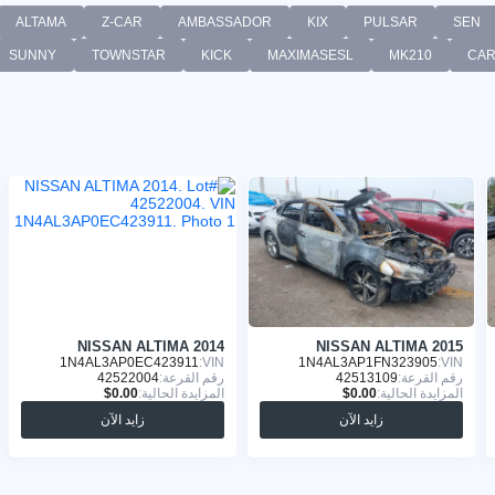
ALTAMA
Z-CAR
AMBASSADOR
KIX
PULSAR
SEN
SUNNY
TOWNSTAR
KICK
MAXIMASESL
MK210
CAR
NISSAN ALTIMA 2014
NISSAN ALTIMA 2015
1N4AL3AP0EC423911
VIN:
1N4AL3AP1FN323905
VIN:
رقم القرعة:
42513109
رقم القرعة:
42522004
المزايدة الحالية:
المزايدة الحالية:
زايد الآن
زايد الآن