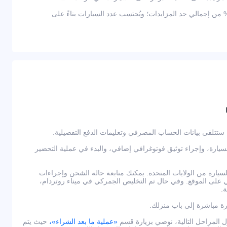
ثر من 2,000 دولار — يعادل 10% من إجمالي حد المزايدات؛ ويُحتسب عدد السيارات بناءً على
لسيارة، وإجراء توثيق فوتوغرافي إضافي، والبدء في عملية التحضير
يارة من الولايات المتحدة. يمكنك متابعة حالة الشحن وإجراءات
لى الموقع. وفي حال تم التخليص الجمركي في ميناء روتردام،
.
رة مباشرة إلى باب منزلك.
لمراحل التالية، نوصي بزيارة قسم
«عملية ما بعد الشراء»،
حيث يتم