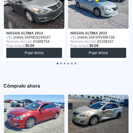
NISSAN ALTIMA 2014
NISSAN ALTIMA 2015
VIN:
1N4AL3AP6EN245037
VIN:
1N4AL3AP2FN390738
Número del lote:
41988754
Número del lote:
42108107
Puja actual:
$0.00
Puja actual:
$0.00
Pujar ahora
Pujar ahora
Cómpralo ahora