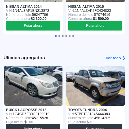
NISSAN ALTIMA 2014
NISSAN ALTIMA 2015
VIN:
1N4AL3AP1EN213872
VIN:
1N4AL3AP2FC434023
Número del lote:
56247706
Número del lote:
57074616
Comprar ahora:
$2 300.00
Comprar ahora:
$1 500.00
Pujar ahora
Pujar ahora
Últimos agregados
Ver todo ❯
BUICK LACROSSE 2012
TOYOTA TUNDRA 2004
VIN:
1G4GD5E39CF129919
VIN:
5TBET38134S444383
Número del lote:
45715528
Número del lote:
45814305
Puja actual:
$0.00
Puja actual:
$0.00
Pujar ahora
Pujar ahora