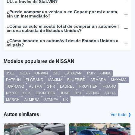
UU. a través de Stat.VIN?
¿Puedo comprar un vehículo en Copart por mi cuenta,
sin un intermediario?
¿Cómo calculo el costo total de comprar un automóvil
en una subasta de Estados Unidos?
¿Cómo importo un automóvil desde Estados Unidos a
mi país?
Modelos populares de NISSAN
350Z
Z-CAR
URVAN
D40
CARAVAN
Truck
Gloria
DATSUN
ELGRAND
MAXIMA
BLUEBIRD
ARMADA
MAXAMA
TURRANO
ALITMA
GT-R
LAUREL
FRONTIER
FIGARO
NB200
KICK
FRONTEER
JUKE
D21
AVENIR
ARIIYA
MARCH
ALMERA
STANZA
UK
Autos similares
Ver todo ❯