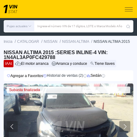
Pujas actuales
Ingrese el número VIN de 17 dígitos, LOTE o Marca Modelo Año
/
/
/
/
Inicia
CATALOGAR
NISSAN
NISSAN ALTIMA
NISSAN ALTIMA 2015
NISSAN ALTIMA 2015 :SERIES INLINE-4 VIN:
1N4AL3AP0FC429788
IAAI
El motor arranca
Arranca y conduce
Tiene llaves
Historial de ventas (2)
Sedán
Agregar a Favoritos
Subasta finalizada