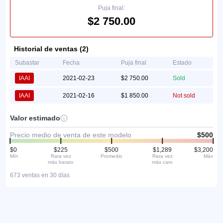
Puja final:
$2 750.00
Historial de ventas (2)
Subastar
Fecha
Puja final
Estado
IAAI
2021-02-23
$2 750.00
Sold
IAAI
2021-02-16
$1 850.00
Not sold
Valor estimado
Precio medio de venta de este modelo
$500
$0
$225
$500
$1,289
$3,200
Mín
Rara vez
Promedio
Rara vez
Máx
más barato
más caro
673 ventas en 30 días