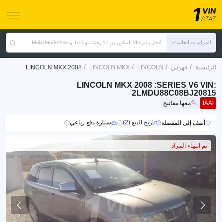
المزايدات الحالية
أدخل رقم VIN المكون من 17 رقمًا ، أو LOT أو Make Model Year
/
/
/
/
الرئيسية
فهرس
LINCOLN
LINCOLN MKX
LINCOLN MKX 2008
LINCOLN MKX 2008 :SERIES V6 VIN:
2LMDU88C08BJ20815
IAAI
معها مفاتيح
تاريخ البيع (2)
سيارة دفع رباعي
أضف إلى المفضلة
تم انتهاء المزاد