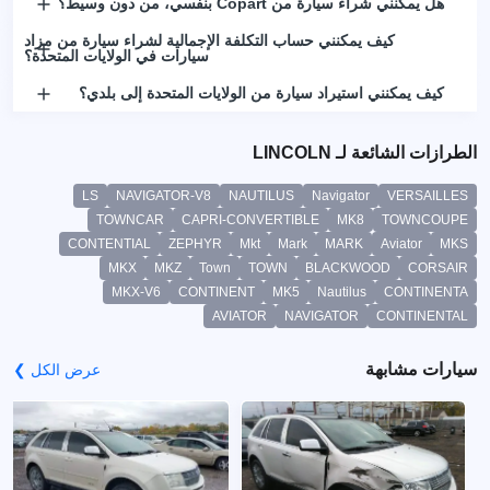
هل يمكنني شراء سيارة من Copart بنفسي، من دون وسيط؟
كيف يمكنني حساب التكلفة الإجمالية لشراء سيارة من مزاد
سيارات في الولايات المتحدة؟
كيف يمكنني استيراد سيارة من الولايات المتحدة إلى بلدي؟
الطرازات الشائعة لـ LINCOLN
LS
NAVIGATOR-V8
NAUTILUS
Navigator
VERSAILLES
TOWNCAR
CAPRI-CONVERTIBLE
MK8
TOWNCOUPE
CONTENTIAL
ZEPHYR
Mkt
Mark
MARK
Aviator
MKS
MKX
MKZ
Town
TOWN
BLACKWOOD
CORSAIR
MKX-V6
CONTINENT
MK5
Nautilus
CONTINENTA
AVIATOR
NAVIGATOR
CONTINENTAL
سيارات مشابهة
عرض الكل ❯