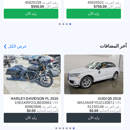
رقم القرعة:
45620521
رقم القرعة:
45620159
اشترِ الآن:
اشترِ الآن:
زايد الآن
زايد الآن
آخر المضافات
عرض الكل ❯
HARLEY-DAVIDSON FL 2020
AUDI Q5 2018
1HD1KRP22LB630961
VIN:
WA1ANAFY0J2130871
VIN:
رقم القرعة:
61150146
رقم القرعة:
60962806
المزايدة الحالية:
المزايدة الحالية:
زايد الآن
زايد الآن