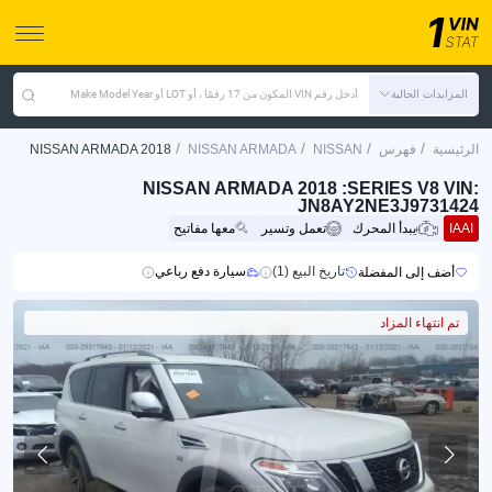
المزايدات الحالية
أدخل رقم VIN المكون من 17 رقمًا ، أو LOT أو Make Model Year
/
/
/
/
الرئيسية
فهرس
NISSAN
NISSAN ARMADA
NISSAN ARMADA 2018
NISSAN ARMADA 2018 :SERIES V8 VIN:
JN8AY2NE3J9731424
IAAI
يبدأ المحرك
تعمل وتسير
معها مفاتيح
تاريخ البيع (1)
سيارة دفع رباعي
أضف إلى المفضلة
تم انتهاء المزاد