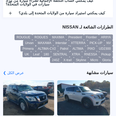
كيف يمكنني حساب التكلفة الإجمالية لشراء سيارة من مزاد
سيارات في الولايات المتحدة؟
كيف يمكنني استيراد سيارة من الولايات المتحدة إلى بلدي؟
الطرازات الشائعة لـ NISSAN
ROUGUE
ROGUES
MAXIMA
President
Frontier
ARIIYA
Urvan
MAXAMA
Interstar
XTTERRA
PICK-UP
NV
Primera
ALTIMA-CV2
Patrol
ALTIMA
PIXO
UD2300
UK
Leaf
180
SENTRAL
XTRA
RNESSA
Pickup
240Z
X-trail
Skyline
Micro
Gloria
سيارات مشابهة
عرض الكل ❯