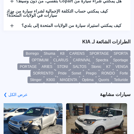
هل يمكنني شراء سيارة من Copart بنفسي، من دون وسيط؟
كيف يمكنني حساب التكلفة الإجمالية لشراء سيارة من مزاد
سيارات في الولايات المتحدة؟
كيف يمكنني استيراد سيارة من الولايات المتحدة إلى بلدي؟
الطرازات الشائعة لـ KIA
Borrego
Shuma
K8
CARENS
SPORTAGE
SPORTA
OPTIMUM
CLARUS
CARNIVAL
Spectra
Sportage
PORTAGE
ARIES
STONI
SALTOS
Stonic
K7
VENGA
SORRENTO
Pride
Sonet
Pregio
RONDO
Forte
Stinger
K900
MAGENTA
Optima
Quoris
Telluride
سيارات مشابهة
عرض الكل ❯