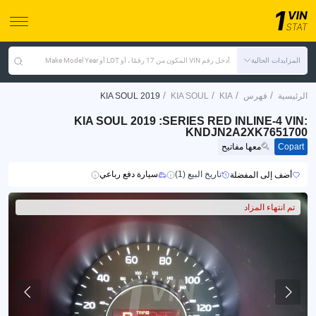
المزايدات الحالية
أدخل رقم VIN المكون من 17 رقمًا ، أو LOT أو Make Model Year
/
/
/
/
الرئيسية
فهرس
KIA
KIA SOUL
KIA SOUL 2019
KIA SOUL 2019 :SERIES RED INLINE-4 VIN:
KNDJN2A2XK7651700
Copart
معها مفاتيح
تاريخ البيع (1)
سيارة دفع رباعي
أضف إلى المفضلة
تم انتهاء المزاد