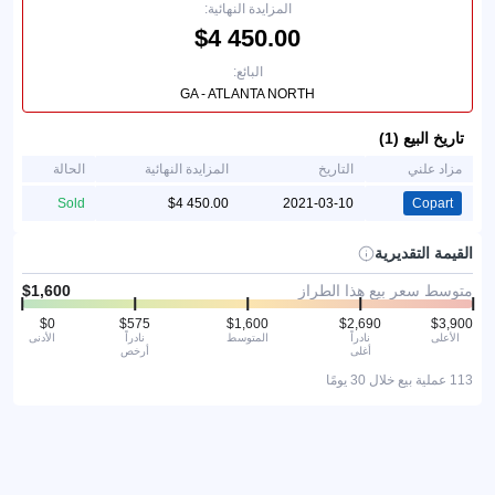
المزايدة النهائية:
البائع:
GA - ATLANTA NORTH
تاريخ البيع (1)
مزاد علني
التاريخ
المزايدة النهائية
الحالة
Sold
2021-03-10
Copart
القيمة التقديرية
متوسط سعر بيع هذا الطراز
الأعلى
نادراً
المتوسط
نادراً
الأدنى
أغلى
أرخص
113 عملية بيع خلال 30 يومًا