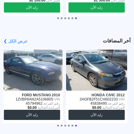
اشترِ الآن:
اشترِ الآن:
زايد الآن
زايد الآن
آخر المضافات
عرض الكل ❯
FORD MUSTANG 2010
HONDA CIVIC 2012
1ZVBP8AN2A5106805
VIN:
2HGFB2F51CH602233
VIN:
رقم القرعة:
45838495
رقم القرعة:
45794962
المزايدة الحالية:
المزايدة الحالية:
زايد الآن
زايد الآن