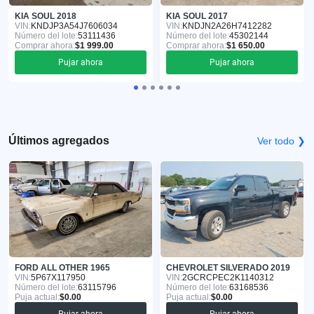
KIA SOUL 2018
KIA SOUL 2017
VIN:
KNDJP3A54J7606034
VIN:
KNDJN2A26H7412282
Número del lote:
53111436
Número del lote:
45302144
Comprar ahora:
$1 999.00
Comprar ahora:
$1 650.00
Pujar ahora
Pujar ahora
Últimos agregados
Ver todo ❯
FORD ALL OTHER 1965
CHEVROLET SILVERADO 2019
VIN:
5P67X117950
VIN:
2GCRCPEC2K1140312
Número del lote:
63115796
Número del lote:
63168536
Puja actual:
$0.00
Puja actual:
$0.00
Pujar ahora
Pujar ahora