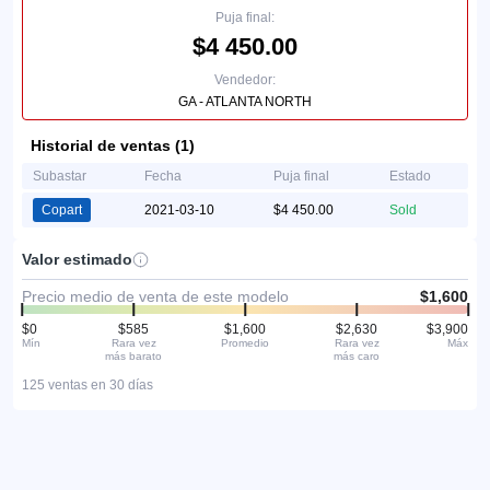
Puja final:
$4 450.00
Vendedor:
GA - ATLANTA NORTH
Historial de ventas (1)
Subastar
Fecha
Puja final
Estado
Copart
2021-03-10
$4 450.00
Sold
Valor estimado
Precio medio de venta de este modelo
$1,600
$0
$585
$1,600
$2,630
$3,900
Mín
Rara vez
Promedio
Rara vez
Máx
más barato
más caro
125 ventas en 30 días