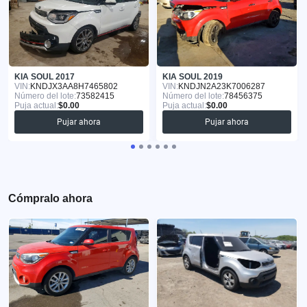
KIA SOUL 2017
KIA SOUL 2019
VIN:
KNDJX3AA8H7465802
VIN:
KNDJN2A23K7006287
Número del lote:
73582415
Número del lote:
78456375
Puja actual:
$0.00
Puja actual:
$0.00
Pujar ahora
Pujar ahora
Cómpralo ahora