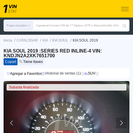
Pujas actuales
Ingrese el número VIN de 17 dígitos, LOTE o Marca Modelo Año
/
/
/
/
Inicia
CATALOGAR
KIA
KIA SOUL
KIA SOUL 2019
KIA SOUL 2019 :SERIES RED INLINE-4 VIN:
KNDJN2A2XK7651700
Copart
Tiene llaves
Historial de ventas (1)
SUV
Agregar a Favoritos
Subasta finalizada