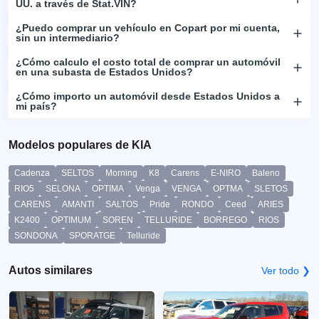
UU. a través de Stat.VIN?
¿Puedo comprar un vehículo en Copart por mi cuenta,
sin un intermediario?
¿Cómo calculo el costo total de comprar un automóvil
en una subasta de Estados Unidos?
¿Cómo importo un automóvil desde Estados Unidos a
mi país?
Modelos populares de KIA
Cadenza
SELTOS
Morning
K8
Carens
E-NIRO
Baleno
RIO5
SELONA
OPTIMA
Venga
VENGA
OPTMA
SLETOS
CARENS
AMANTI
SALTOS
Pride
RONDO
Ceed
ARIES
K2400
OPTIMUM
SOREN
TELLURIDE
BORREGO
RIOS
SONDONA
SPORATGE
Telluride
Autos similares
Ver todo ❯