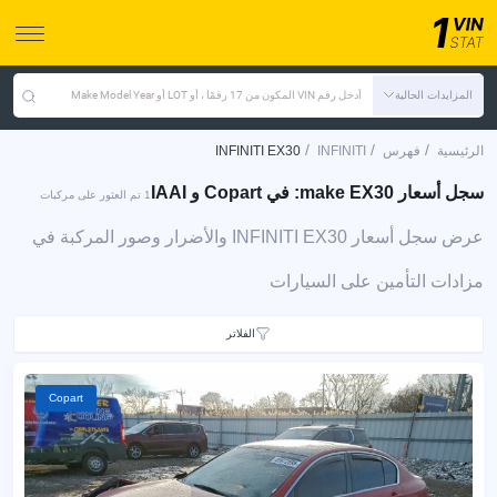
المزايدات الحالية
أدخل رقم VIN المكون من 17 رقمًا ، أو LOT أو Make Model Year
/
/
/
الرئيسية
فهرس
INFINITI
INFINITI EX30
سجل أسعار make EX30: في Copart و IAAI
1 تم العثور على مركبات
عرض سجل أسعار INFINITI EX30 والأضرار وصور المركبة في
مزادات التأمين على السيارات
الفلاتر
Copart