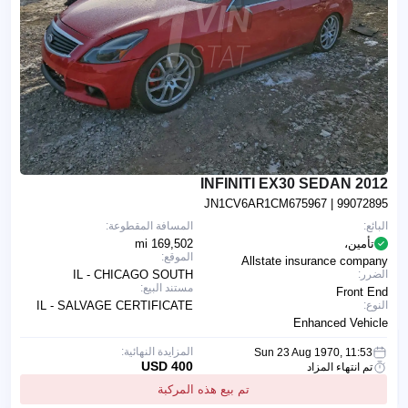
2012 INFINITI EX30 SEDAN
JN1CV6AR1CM675967
| 99072895
البائع:
المسافة المقطوعة:
تأمين،
169,502 mi
الموقع:
Allstate insurance company
الضرر:
IL - CHICAGO SOUTH
مستند البيع:
Front End
النوع:
IL - SALVAGE CERTIFICATE
Enhanced Vehicle
المزايدة النهائية:
Sun 23 Aug 1970, 11:53
400 USD
تم انتهاء المزاد
تم بيع هذه المركبة