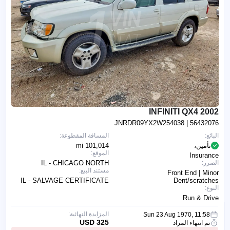
2002 INFINITI QX4
JNRDR09YX2W254038
| 56432076
البائع:
المسافة المقطوعة:
تأمين،
101,014 mi
الموقع:
Insurance
الضرر:
IL - CHICAGO NORTH
مستند البيع:
Front End | Minor
IL - SALVAGE CERTIFICATE
Dent/scratches
النوع:
Run & Drive
المزايدة النهائية:
Sun 23 Aug 1970, 11:58
325 USD
تم انتهاء المزاد