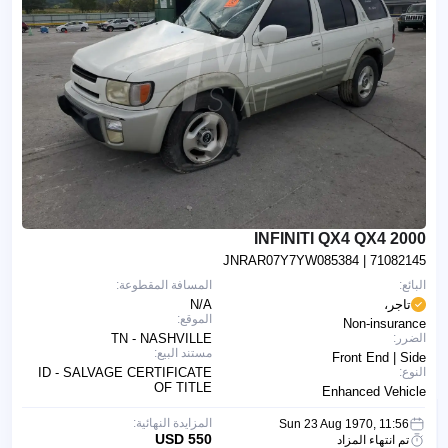
2000 INFINITI QX4 QX4
JNRAR07Y7YW085384
| 71082145
البائع:
المسافة المقطوعة:
تاجر،
N/A
الموقع:
Non-insurance
الضرر:
TN - NASHVILLE
مستند البيع:
Front End | Side
النوع:
ID - SALVAGE CERTIFICATE
OF TITLE
Enhanced Vehicle
المزايدة النهائية:
Sun 23 Aug 1970, 11:56
550 USD
تم انتهاء المزاد