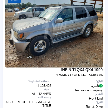
1999 INFINITI QX4 QX4
JNRAR07Y4XW066967
| 54183586
البائع:
المسافة المقطوعة:
تأمين،
105,402 mi
الموقع:
Insurance company
الضرر:
AL - TANNER
مستند البيع:
Front End
النوع:
AL - CERT OF TITLE-SALVAGE
TITLE
Run & Drive