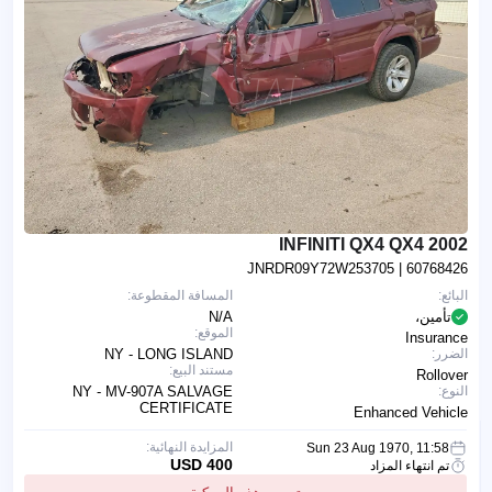
2002 INFINITI QX4 QX4
JNRDR09Y72W253705
| 60768426
البائع:
المسافة المقطوعة:
تأمين،
N/A
الموقع:
Insurance
الضرر:
NY - LONG ISLAND
مستند البيع:
Rollover
النوع:
NY - MV-907A SALVAGE
CERTIFICATE
Enhanced Vehicle
المزايدة النهائية:
Sun 23 Aug 1970, 11:58
400 USD
تم انتهاء المزاد