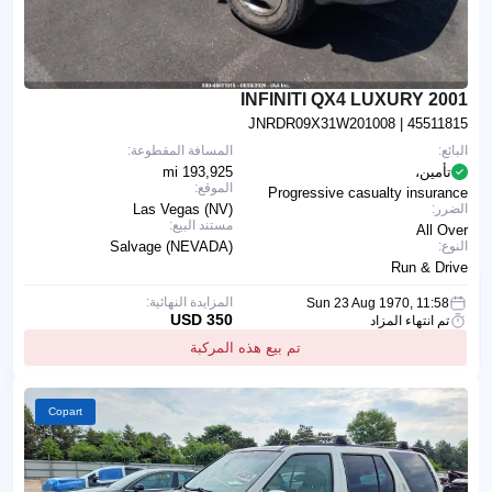
2001 INFINITI QX4 LUXURY
JNRDR09X31W201008
| 45511815
البائع:
المسافة المقطوعة:
تأمين،
193,925 mi
الموقع:
Progressive casualty insurance
الضرر:
Las Vegas (NV)
مستند البيع:
All Over
النوع:
Salvage (NEVADA)
Run & Drive
المزايدة النهائية:
Sun 23 Aug 1970, 11:58
350 USD
تم انتهاء المزاد
تم بيع هذه المركبة
Copart