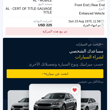
الضرر:
AL - MOBILE
مستند البيع:
Front End | Rear End
النوع:
AL - CERT OF TITLE-SALVAGE
TITLE
Enhanced Vehicle
المزايدة النهائية:
Sun 23 Aug 1970, 11:58
225 USD
تم انتهاء المزاد
تم بيع هذه المركبة
الباحث عن السيارات
مساعدك الشخصي
لشراء السيارات
حسب ميزانيتك ونوع السيارة وتفضيلاتك الأخرى
ابحث عن سيارة
مجانًا
أقل من دقيقتين