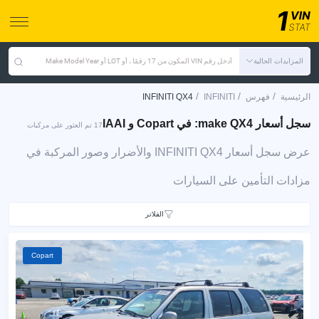
المزايدات الحالية
أدخل رقم VIN المكون من 17 رقمًا ، أو LOT أو Make Model Year
/
/
/
الرئيسية
فهرس
INFINITI
INFINITI QX4
سجل أسعار make QX4: في Copart و IAAI
17 تم العثور على مركبات
عرض سجل أسعار INFINITI QX4 والأضرار وصور المركبة في
مزادات التأمين على السيارات
الفلاتر
Copart