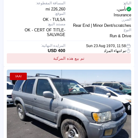
البائع:
المسافة المقطوعة:
تأمين،
226,260 mi
الموقع:
Insurance
الضرر:
OK - TULSA
مستند البيع:
Rear End | Minor Dent/scratches
النوع:
OK - CERT OF TITLE-
SALVAGE
Run & Drive
المزايدة النهائية:
Sun 23 Aug 1970, 11:58
400 USD
تم انتهاء المزاد
تم بيع هذه المركبة
IAAI