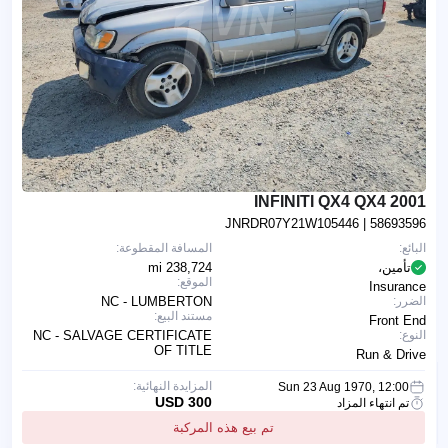
2001 INFINITI QX4 QX4
JNRDR07Y21W105446
| 58693596
البائع:
المسافة المقطوعة:
تأمين،
238,724 mi
الموقع:
Insurance
الضرر:
NC - LUMBERTON
مستند البيع:
Front End
النوع:
NC - SALVAGE CERTIFICATE
OF TITLE
Run & Drive
المزايدة النهائية:
Sun 23 Aug 1970, 12:00
300 USD
تم انتهاء المزاد
تم بيع هذه المركبة