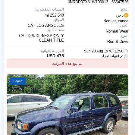
JNRDR07X61W103013
| 56547526
البائع:
المسافة المقطوعة:
تاجر،
252,548 mi
الموقع:
Non-insurance
الضرر:
CA - LOS ANGELES
مستند البيع:
Normal Wear
النوع:
CA - DIS/DLR/EXP ONLY
CLEAN TITLE
Run & Drive
المزايدة النهائية:
Sun 23 Aug 1970, 11:56
475 USD
تم انتهاء المزاد
تم بيع هذه المركبة
Copart