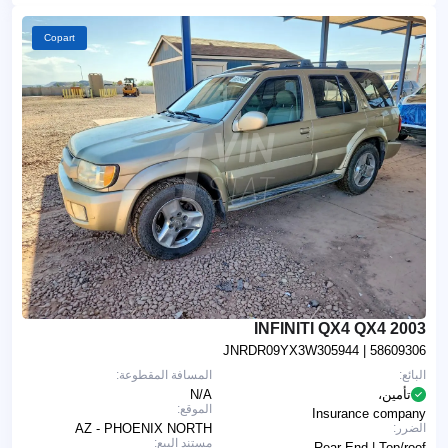
Copart
2003 INFINITI QX4 QX4
JNRDR09YX3W305944
| 58609306
البائع:
المسافة المقطوعة:
تأمين،
N/A
الموقع:
Insurance company
الضرر:
AZ - PHOENIX NORTH
مستند البيع:
Rear End | Top/roof