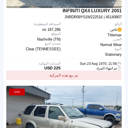
2001 INFINITI QX4 LUXURY
JNRDR09Y51W222516
| 45140807
البائع:
المسافة المقطوعة:
تاجر،
187,286 mi
الموقع:
Titlemax
الضرر:
Nashville (TN)
مستند البيع:
Normal Wear
النوع:
Clear (TENNESSEE)
Stationary
المزايدة النهائية:
Sun 23 Aug 1970, 11:56
225 USD
تم انتهاء المزاد
تم بيع هذه المركبة
IAAI