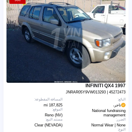
IAAI
1997 INFINITI QX4
JNRAR05Y9VW013293
| 45272473
البائع:
المسافة المقطوعة:
تاجر،
187,825 mi
الموقع:
National fundraising
Reno (NV)
management
الضرر:
مستند البيع:
Clear (NEVADA)
Normal Wear | None
النوع: