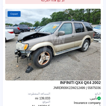
تم بيع هذه المركبة
Copart
2002 INFINITI QX4 QX4
JNRDR09X22W212499
| 55875036
البائع:
المسافة المقطوعة:
تأمين،
139,033 mi
الموقع:
Insurance company