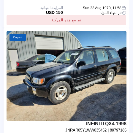
المزايدة النهائية:
Sun 23 Aug 1970, 11:58
150 USD
تم انتهاء المزاد
تم بيع هذه المركبة
Copart
1998 INFINITI QX4
JNRAR05Y1WW035452
| 89797185