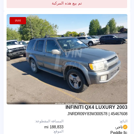
تم بيع هذه المركبة
IAAI
2003 INFINITI QX4 LUXURY
JNRDR09Y83W300578
| 45467608
البائع:
المسافة المقطوعة:
تاجر،
188,833 mi
الموقع:
Peddle llc