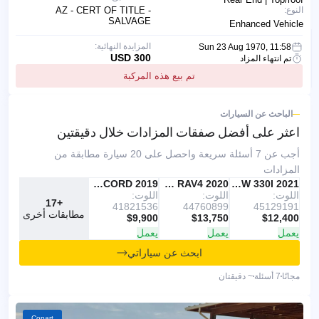
النوع:
AZ - CERT OF TITLE -
SALVAGE
Enhanced Vehicle
المزايدة النهائية:
Sun 23 Aug 1970, 11:58
300 USD
تم انتهاء المزاد
تم بيع هذه المركبة
الباحث عن السيارات
اعثر على أفضل صفقات
المزادات خلال دقيقتين
أجب عن 7 أسئلة سريعة واحصل على 20 سيارة مطابقة من
المزادات
IAAI
موصى به
2021 BMW 330I
IAAI
2020 TOYOTA RAV4
Copart
2019 HONDA ACCORD
اللوت:
اللوت:
اللوت:
+17
41821536
44760899
45129191
مطابقات أخرى
$9,900
$13,750
$12,400
يعمل
يعمل
يعمل
ابحث عن سياراتي
مجانًا
7 أسئلة
~ دقيقتان
Copart