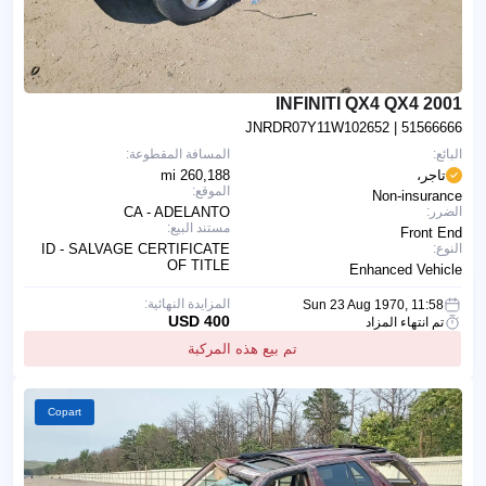
2001 INFINITI QX4 QX4
JNRDR07Y11W102652
| 51566666
البائع:
المسافة المقطوعة:
تاجر،
260,188 mi
الموقع:
Non-insurance
الضرر:
CA - ADELANTO
مستند البيع:
Front End
النوع:
ID - SALVAGE CERTIFICATE
OF TITLE
Enhanced Vehicle
المزايدة النهائية:
Sun 23 Aug 1970, 11:58
400 USD
تم انتهاء المزاد
تم بيع هذه المركبة
Copart