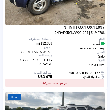
1997 INFINITI QX4 QX4
JNRAR05Y6VW001294
| 54249706
البائع:
المسافة المقطوعة:
تأمين،
132,339 mi
الموقع:
Insurance company
الضرر:
GA - ATLANTA WEST
مستند البيع:
Side
النوع:
GA - CERT OF TITLE-
SALVAGE
Run & Drive
المزايدة النهائية:
Sun 23 Aug 1970, 11:56
675 USD
تم انتهاء المزاد
تم بيع هذه المركبة
Copart