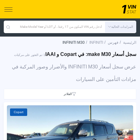
المزايدات الحالية
أدخل رقم VIN المكون من 17 رقمًا ، أو LOT أو Make Model Year
/
/
/
الرئيسية
فهرس
INFINITI
INFINITI M30
سجل أسعار make M30: في Copart و IAAI
1 تم العثور على مركبات
عرض سجل أسعار INFINITI M30 والأضرار وصور المركبة في
مزادات التأمين على السيارات
الفلاتر
Copart