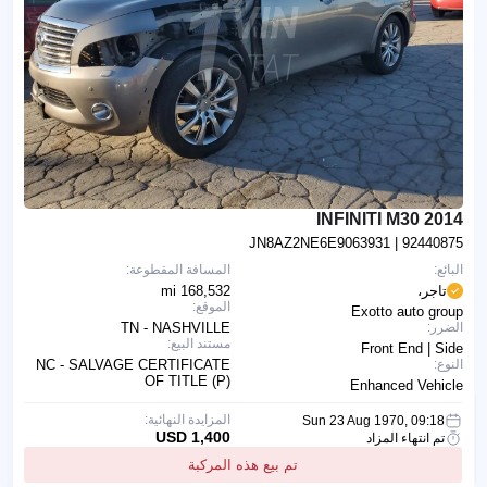
2014 INFINITI M30
JN8AZ2NE6E9063931
| 92440875
البائع:
المسافة المقطوعة:
تاجر،
168,532 mi
الموقع:
Exotto auto group
الضرر:
TN - NASHVILLE
مستند البيع:
Front End | Side
النوع:
NC - SALVAGE CERTIFICATE
OF TITLE (P)
Enhanced Vehicle
المزايدة النهائية:
Sun 23 Aug 1970, 09:18
1,400 USD
تم انتهاء المزاد
تم بيع هذه المركبة