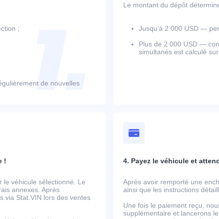
Le montant du dépôt détermine l
ction ;
Jusqu’à 2 000 USD — perm
Plus de 2 000 USD — corr
simultanés est calculé su
égulièrement de nouvelles
 !
4. Payez le véhicule et atten
le véhicule sélectionné. Le
Après avoir remporté une ench
frais annexes. Après
ainsi que les instructions détai
 via Stat.VIN lors des ventes
Une fois le paiement reçu, nou
supplémentaire et lancerons le