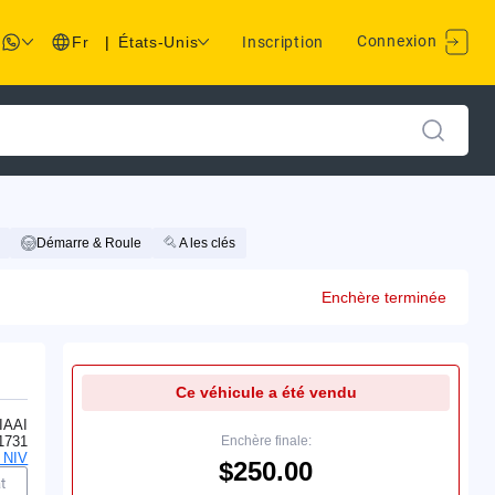
Connexion
Fr
|
États-Unis
Inscription
Démarre & Roule
A les clés
Enchère terminée
Ce véhicule a été vendu
IAAI
1731
Enchère finale:
 NIV
$250.00
t