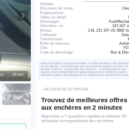
Vendeur:
Cle
Document de vente:
Emplacement:
Valeur au détail:
Dommages:
Fuel/Mechan
247,637 
Odomètre, mi:
Moteur:
3.8L 231 SFI V6 3800 S
Carburant:
Gaso
Transmission:
Boîte de vitesses:
Autom
YE
Clés:
Run & Dri
Code de démarrage:
Selon l’enchère, lors de l’inventaire, le véhicule était « Run & Drive
ce qui signifie : 1) démarrage par ses propres moyens ou avec un
booster externe ; 2) passage des vitesses ; 3) déplacement vers
l’avant. Cette désignation ne garantit pas que le véhicule pourra
os
Voir
démarrer, passer les vitesses ou se déplacer au moment de la ven
RECHERCHE DE VOITURE
Trouvez de meilleures offres
aux enchères en 2 minutes
Répondez à 7 questions rapides et obtenez 20
véhicules correspondants des enchères