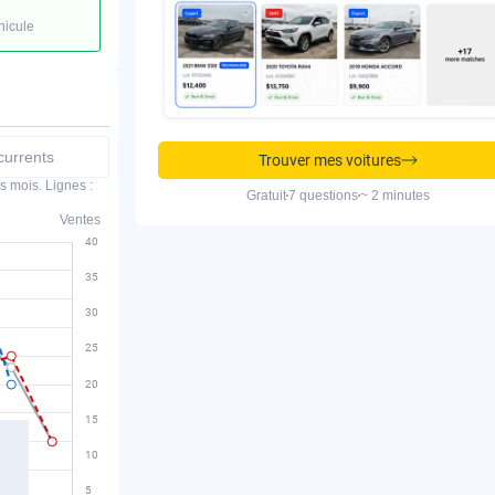
hicule
urrents
Trouver mes voitures
s mois. Lignes :
Gratuit
7 questions
~ 2 minutes
Ventes