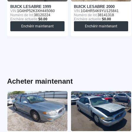
BUICK LESABRE 1999
BUICK LESABRE 2000
VIN:
1G4HP52K3XH445060
VIN:
1G4HR54K9YU125841
Numéro de lot:
38120224
Numéro de lot:
38141318
Enchère actuelle:
$0.00
Enchère actuelle:
$0.00
Enchérir maintenant
Enchérir maintenant
Acheter maintenant