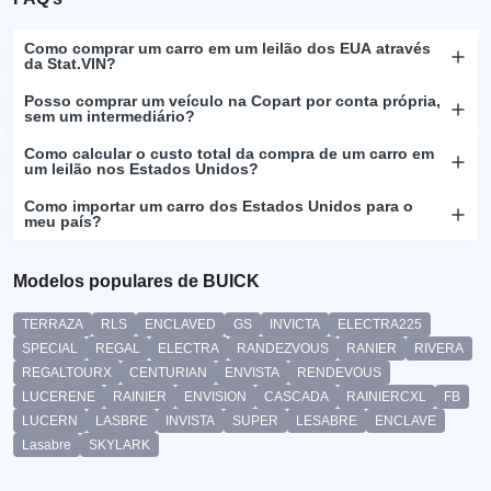
Como comprar um carro em um leilão dos EUA através
da Stat.VIN?
Posso comprar um veículo na Copart por conta própria,
sem um intermediário?
Como calcular o custo total da compra de um carro em
um leilão nos Estados Unidos?
Como importar um carro dos Estados Unidos para o
meu país?
Modelos populares de BUICK
TERRAZA
RLS
ENCLAVED
GS
INVICTA
ELECTRA225
SPECIAL
REGAL
ELECTRA
RANDEZVOUS
RANIER
RIVERA
REGALTOURX
CENTURIAN
ENVISTA
RENDEVOUS
LUCERENE
RAINIER
ENVISION
CASCADA
RAINIERCXL
FB
LUCERN
LASBRE
INVISTA
SUPER
LESABRE
ENCLAVE
Lasabre
SKYLARK