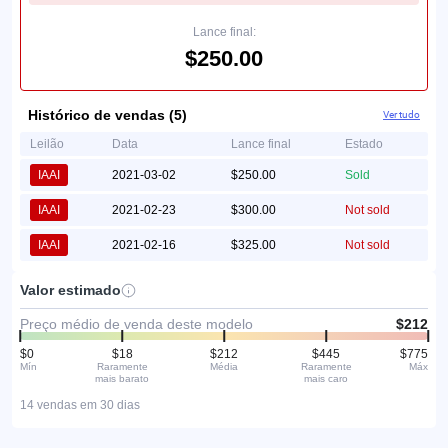
Lance final:
$250.00
Histórico de vendas (5)
Ver tudo
Leilão
Data
Lance final
Estado
IAAI
2021-03-02
$250.00
Sold
IAAI
2021-02-23
$300.00
Not sold
IAAI
2021-02-16
$325.00
Not sold
Valor estimado
Preço médio de venda deste modelo
$212
$0
$18
$212
$445
$775
Mín
Raramente
Média
Raramente
Máx
mais barato
mais caro
14 vendas em 30 dias