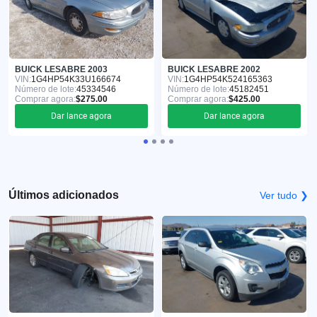
BUICK LESABRE 2003
BUICK LESABRE 2002
VIN:
1G4HP54K33U166674
VIN:
1G4HP54K524165363
Número de lote:
45334546
Número de lote:
45182451
Comprar agora:
$275.00
Comprar agora:
$425.00
Dar lance agora
Dar lance agora
Últimos adicionados
Ver tudo ❯