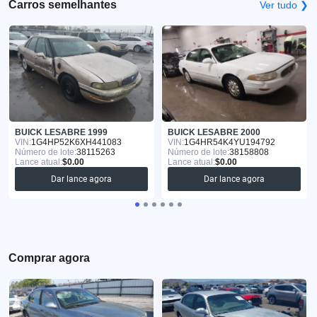
Carros semelhantes
Ver tudo ❯
BUICK LESABRE 1999
BUICK LESABRE 2000
VIN:
1G4HP52K6XH441083
VIN:
1G4HR54K4YU194792
Número de lote:
38115263
Número de lote:
38158808
Lance atual:
$0.00
Lance atual:
$0.00
Dar lance agora
Dar lance agora
Comprar agora