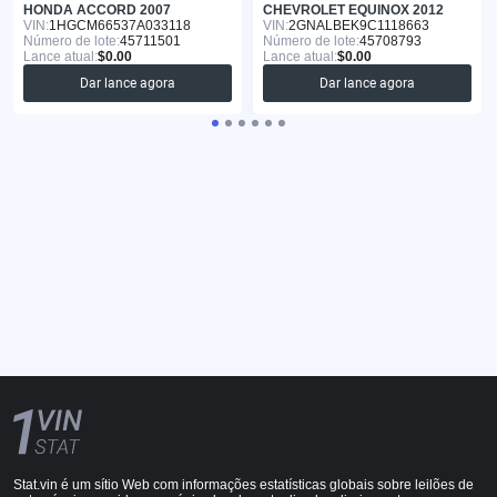
HONDA ACCORD 2007
CHEVROLET EQUINOX 2012
VIN:
1HGCM66537A033118
VIN:
2GNALBEK9C1118663
Número de lote:
45711501
Número de lote:
45708793
Lance atual:
$0.00
Lance atual:
$0.00
Dar lance agora
Dar lance agora
Stat.vin é um sítio Web com informações estatísticas globais sobre leilões de