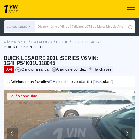
Lances atuais
Digite o número VIN de 17 dígitos, LOTE ou Marca Modelo Ano
/
/
/
/
Página inicial
CATÁLOGO
BUICK
BUICK LESABRE
BUICK LESABRE 2001
BUICK LESABRE 2001 :SERIES V6 VIN:
1G4HP54K01U118045
IAAI
O motor arranca
Arranca e conduz
Há chaves
Histórico de vendas (5)
Sedan
Adicionar aos favoritos
Leilão concluído