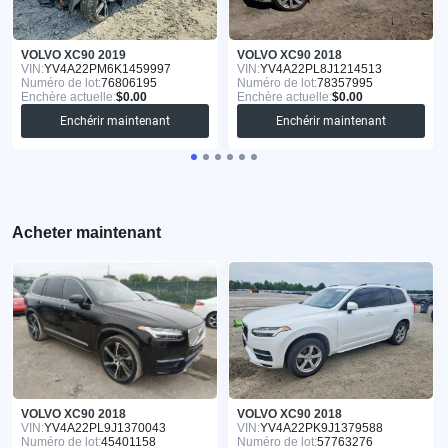
VOLVO XC90 2019
VOLVO XC90 2018
VIN:
YV4A22PM6K1459997
VIN:
YV4A22PL8J1214513
Numéro de lot:
76806195
Numéro de lot:
78357995
Enchère actuelle:
$0.00
Enchère actuelle:
$0.00
Enchérir maintenant
Enchérir maintenant
Acheter maintenant
VOLVO XC90 2018
VOLVO XC90 2018
VIN:
YV4A22PL9J1370043
VIN:
YV4A22PK9J1379588
Numéro de lot:
45401158
Numéro de lot:
57763276