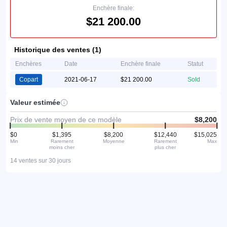
Enchère finale:
$21 200.00
Historique des ventes (1)
Enchères
Date
Enchère finale
Statut
Copart
2021-06-17
$21 200.00
Sold
Valeur estimée
Prix de vente moyen de ce modèle
$8,200
$0
$1,395
$8,200
$12,440
$15,025
Min
Rarement
Moyenne
Rarement
Max
moins cher
plus cher
14 ventes sur 30 jours