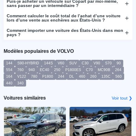
Puis-je acheter un véhicule sur Copart par moi-même,
sans passer par un intermédiaire ?
Comment calculer le coût total de l’achat d’une voiture
lors d’une vente aux enchères aux États-Unis ?
Comment importer une voiture des États-Unis dans mon
pays ?
Modèles populaires de VOLVO
144
S90-HYBRID
144S
V60
SUV
C30
V90
S70
90
554
760
940
EC40
250
P1800ES
C70
MC90B
264
164
V122
780
P1800
244
DL
460
260
135C
560
440
340
Voitures similaires
Voir tout ❯