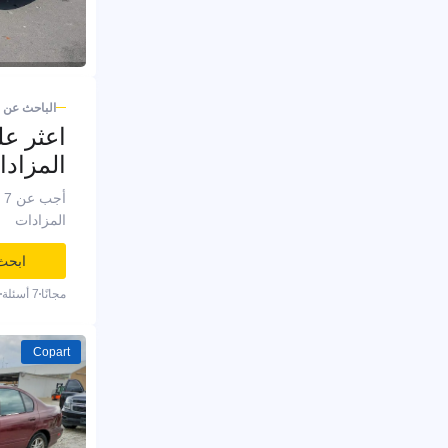
الباحث عن 
اعثر ع
المزادا
المزادات
ابحث
مجانًا
7 أسئلة
Copart