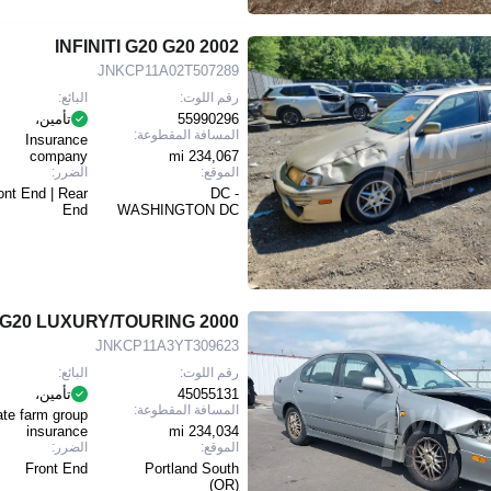
2002 INFINITI G20 G20
JNKCP11A02T507289
رقم اللوت:
البائع:
55990296
تأمين،
المسافة المقطوعة:
Insurance
company
234,067 mi
الموقع:
الضرر:
ont End | Rear
DC -
End
WASHINGTON DC
2000 INFINITI G20 LUXURY/TOURING
JNKCP11A3YT309623
رقم اللوت:
البائع:
45055131
تأمين،
المسافة المقطوعة:
ate farm group
insurance
234,034 mi
الموقع:
الضرر:
Front End
Portland South
(OR)