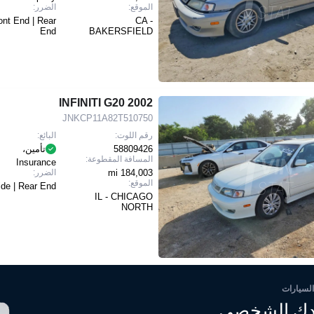
الموقع:
الضرر:
ont End | Rear
CA -
End
BAKERSFIELD
2002 INFINITI G20
JNKCP11A82T510750
رقم اللوت:
البائع:
58809426
تأمين،
المسافة المقطوعة:
Insurance
184,003 mi
الضرر:
الموقع:
ide | Rear End
IL - CHICAGO
NORTH
السيارات
ك الشخصي