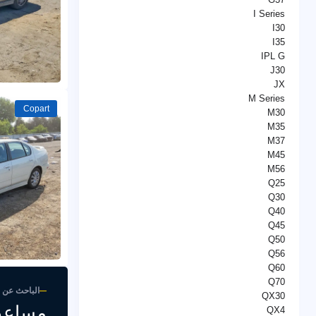
I Series
I30
I35
IPL G
J30
JX
M Series
Copart
M30
M35
M37
M45
M56
Q25
Q30
Q40
Q45
Q50
Q56
Q60
Q70
الباحث عن 
QX30
مساعد
QX4