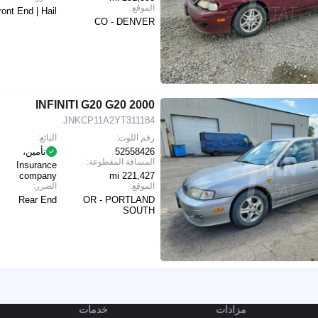
الموقع:
ront End | Hail
CO - DENVER
2000 INFINITI G20 G20
JNKCP11A2YT311184
رقم اللوت:
البائع:
52558426
تأمين،
المسافة المقطوعة:
Insurance
company
221,427 mi
الموقع:
الضرر:
Rear End
OR - PORTLAND
SOUTH
مزادات
خدمات