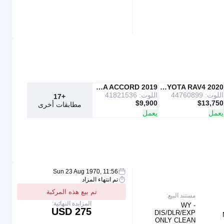
2019 HONDA ACCORD
Copart
2020 TOYOTA RAV4
IAAI
اللوت: 44760899
اللوت: 41821536
+17
$9,900
$13,750
مطابقات أخرى
يعمل
يعمل
Sun 23 Aug 1970, 11:56
تم انتهاء المزاد
تم بيع هذه المركبة
مستند البيع:
المزايدة النهائية:
WY -
275 USD
DIS/DLR/EXP
ONLY CLEAN