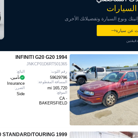
السيارات
تك ونوع السيارة وتفضيلاتك الأخرى
ث عن سيارة
قيقتين
1994 INFINITI G20 G20
JNKCP01D6RT501365
رقم اللوت:
البائع:
59629796
تأمين،
المسافة المقطوعة:
Insurance
165,720 mi
الضرر:
الموقع:
Side
CA -
BAKERSFIELD
1999 INFINITI G20 STANDARD/TOURING