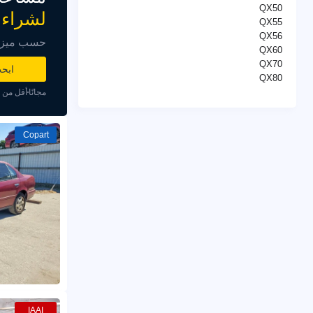
QX50
لشراء 
QX55
QX56
حسب ميزاني
QX60
QX70
ابح
QX80
مجانًا
أقل من د
Copart
IAAI