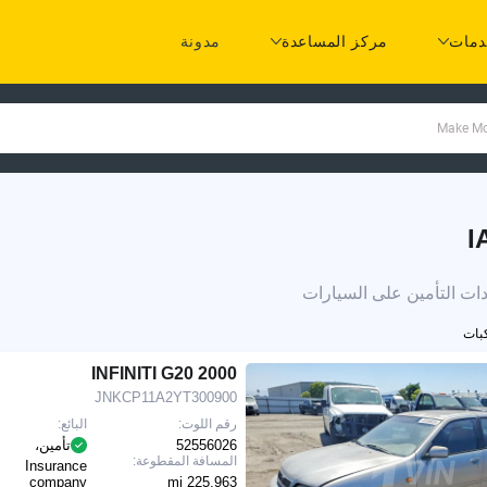
مات
مركز المساعدة
مدونة
2000 INFINITI G20
JNKCP11A2YT300900
رقم اللوت:
البائع:
52556026
تأمين،
المسافة المقطوعة:
Insurance
company
225,963 mi