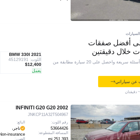
السيارات
لى أفضل صفقات
ت خلال دقيقتين
IAAI
2021 BMW 330I
موصى به
اللوت: 45129191
أجب عن 7 أسئلة سريعة واحصل على 20 سيارة مطابقة من
$12,400
يعمل
 عن سياراتي
~ دقيقتان
2002 INFINITI G20 G20
JNKCP11A32T504967
رقم اللوت:
البائع:
53664426
تاجر،
المسافة المقطوعة:
Non-insurance
251,393 mi
الضرر: