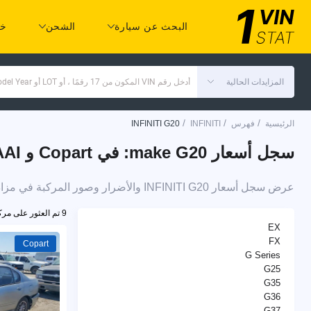
البحث عن سيارة
الشحن
خد
المزايدات الحالية
أدخل رقم VIN المكون من 17 رقمًا ، أو LOT أو Make Model Year
/
/
/
الرئيسية
فهرس
INFINITI
INFINITI G20
سجل أسعار make G20: في Copart و IAAI
عرض سجل أسعار INFINITI G20 والأضرار وصور المركبة في مزادات التأمين على السيارات
9 تم العثور على مركبات
EX
FX
Copart
G Series
G25
G35
G36
G37