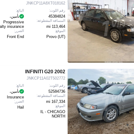
JNKCP11A8XT018162
رقم اللوت:
البائع:
45384824
تأمين،
المسافة المقطوعة:
Progressive
alty insurance
113,464 mi
الموقع:
الضرر:
Front End
Provo (UT)
2002 INFINITI G20
JNKCP11A02T502772
رقم اللوت:
البائع:
52584736
تأمين،
المسافة المقطوعة:
Insurance
167,334 mi
الضرر:
الموقع:
Hail
IL - CHICAGO
NORTH