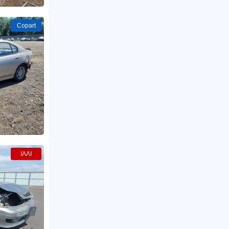
Copart
IAAI