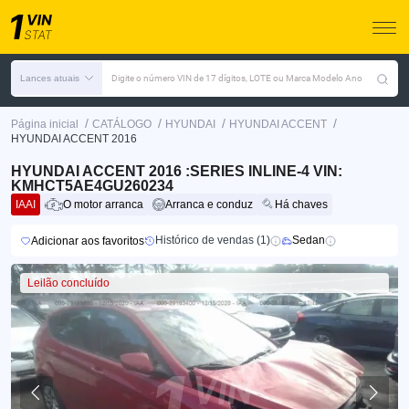
Lances atuais
Digite o número VIN de 17 dígitos, LOTE ou Marca Modelo Ano
/
/
/
/
Página inicial
CATÁLOGO
HYUNDAI
HYUNDAI ACCENT
HYUNDAI ACCENT 2016
HYUNDAI ACCENT 2016 :SERIES INLINE-4 VIN:
KMHCT5AE4GU260234
IAAI
O motor arranca
Arranca e conduz
Há chaves
Histórico de vendas (1)
Sedan
Adicionar aos favoritos
Leilão concluído