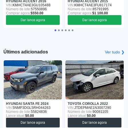
HYUNDAI ACCENT 2016
HYUNDAI ACCENT 2015
VIN:
KMHCT4AE3GU105488
VIN:
KMHCT4AE3FU817174
Número de lote:
57550896
Número de lote:
85791995
Comprar agora:
$550.00
Comprar agora:
$1 100.00
Dar lance agora
Dar lance agora
Últimos adicionados
Ver tudo ❯
HYUNDAI SANTA FE 2024
TOYOTA COROLLA 2022
VIN:
5NMP3DGL5RH044263
VIN:
JTDEPMAE1N3007290
Número de lote:
55824836
Número de lote:
90081105
Lance atual:
$0.00
Lance atual:
$0.00
Dar lance agora
Dar lance agora