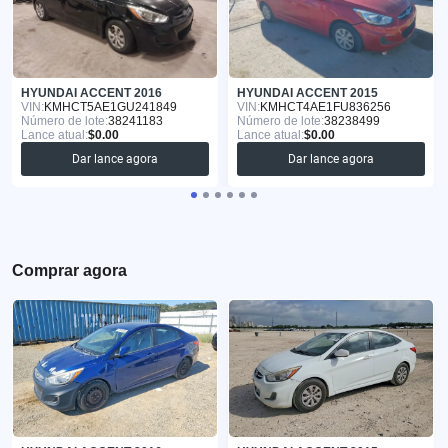
HYUNDAI ACCENT 2016
HYUNDAI ACCENT 2015
VIN:
KMHCT5AE1GU241849
VIN:
KMHCT4AE1FU836256
Número de lote:
38241183
Número de lote:
38238499
Lance atual:
$0.00
Lance atual:
$0.00
Dar lance agora
Dar lance agora
Comprar agora