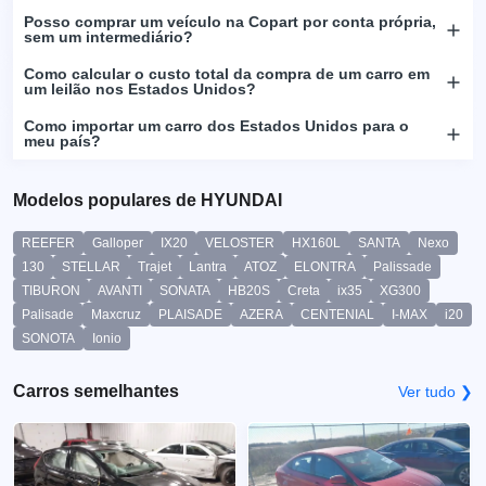
Posso comprar um veículo na Copart por conta própria,
sem um intermediário?
Como calcular o custo total da compra de um carro em
um leilão nos Estados Unidos?
Como importar um carro dos Estados Unidos para o
meu país?
Modelos populares de HYUNDAI
REEFER
Galloper
IX20
VELOSTER
HX160L
SANTA
Nexo
130
STELLAR
Trajet
Lantra
ATOZ
ELONTRA
Palissade
TIBURON
AVANTI
SONATA
HB20S
Creta
ix35
XG300
Palisade
Maxcruz
PLAISADE
AZERA
CENTENIAL
I-MAX
i20
SONOTA
Ionio
Carros semelhantes
Ver tudo ❯