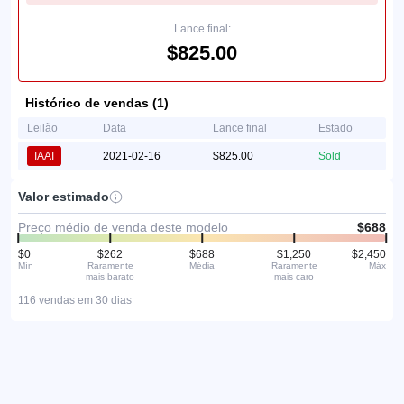
Lance final:
$825.00
Histórico de vendas (1)
Leilão
Data
Lance final
Estado
IAAI
2021-02-16
$825.00
Sold
Valor estimado
Preço médio de venda deste modelo
$688
$0
$262
$688
$1,250
$2,450
Mín
Raramente
Média
Raramente
Máx
mais barato
mais caro
116 vendas em 30 dias