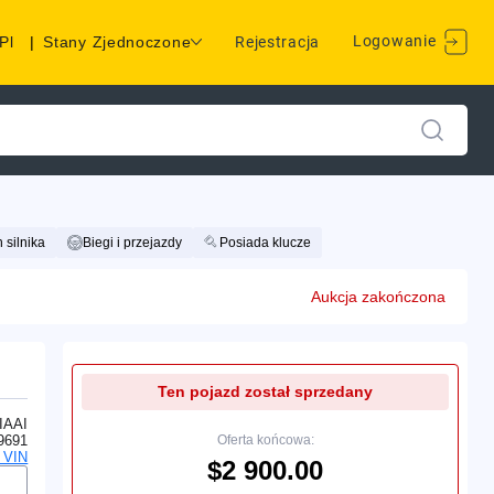
Logowanie
Pl
|
Stany Zjednoczone
Rejestracja
 silnika
Biegi i przejazdy
Posiada klucze
Aukcja zakończona
Ten pojazd został sprzedany
IAAI
9691
Oferta końcowa:
 VIN
$2 900.00