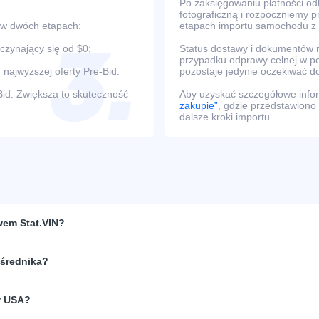
Po zaksięgowaniu płatności o
fotograficzną i rozpoczniemy 
 w dwóch etapach:
etapach importu samochodu z
oczynający się od $0;
Status dostawy i dokumentów m
przypadku odprawy celnej w po
 najwyższej oferty Pre-Bid.
pozostaje jedynie oczekiwać d
Bid. Zwiększa to skuteczność
Aby uzyskać szczegółowe infor
zakupie”
, gdzie przedstawiono
dalsze kroki importu.
wem Stat.VIN?
ośrednika?
w USA?