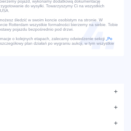
dbierzemy pojazd, wykonamy dodatkową dokumentację
przygotowanie do wysyłki. Towarzyszymy Ci na wszystkich
 USA.
ożesz śledzić w swoim koncie osobistym na stronie. W
rcie Rotterdam wszystkie formalności bierzemy na siebie. Tobie
ostawy pojazdu bezpośrednio pod drzwi.
macje o kolejnych etapach, zalecamy odwiedzenie sekcji
„Po
 szczegółowy plan działań po wygraniu aukcji, w tym wszystkie