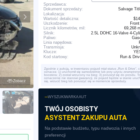
Sprzedawca:
Salvage Tit
Dokument sprzedaży:
Lokalizacja:
Wartość detaliczna:
$14
Uszkodzenie:
Front
69,268 
Licznik kilometrów, mil:
Silnik:
2.5L DOHC 16-Valve 4-Cyl
Paliwo:
Gaso
Linia napędowa:
Transmisja:
Unk
YE
Klucze:
Run & Dri
Kod startowy:
Zgodnie z aukcją, w inwentarzu pojazd miał status „Run & Drive”, c
oznacza: 1) uruchomił się samodzielnie lub przy użyciu zewnętrzn
boostera; 2) został wrzucony na bieg; 3) poruszył się do przodu. T
oznaczenie nie stanowi gwarancji, że pojazd będzie w stanie uruc
Zobacz
się, wrzucić bieg lub poruszyć się w momencie sprzedaży.
WYSZUKIWARKA AUT
TWÓJ OSOBISTY
ASYSTENT ZAKUPU AUTA
Na podstawie budżetu, typu nadwozia i innych
preferencji