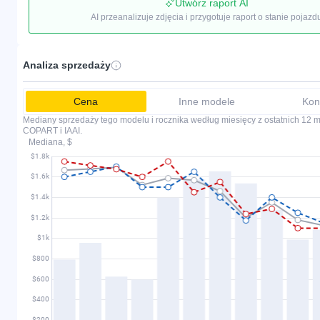
Utwórz raport AI
AI przeanalizuje zdjęcia i przygotuje raport o stanie pojazd
Analiza sprzedaży
Cena
Inne modele
Kon
Mediany sprzedaży tego modelu i rocznika według miesięcy z ostatnich 12 mi
COPART i IAAI.
Mediana, $