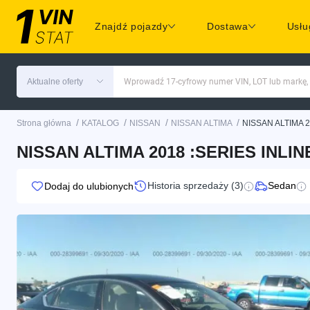
Znajdź pojazdy
Dostawa
Usłu
Aktualne oferty
Wprowadź 17-cyfrowy numer VIN, LOT lub markę,
/
/
/
/
Strona główna
KATALOG
NISSAN
NISSAN ALTIMA
NISSAN ALTIMA 
NISSAN ALTIMA 2018 :SERIES INLIN
Historia sprzedaży (3)
Sedan
Dodaj do ulubionych