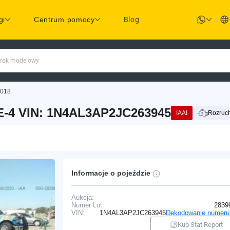
gi
Centrum pomocy
Blog
 rok modelowy
2018
E-4 VIN: 1N4AL3AP2JC263945
IAAI
Rozruch
Informacje o pojeździe
Aukcja:
Numer Lot:
2839
VIN:
1N4AL3AP2JC263945
Dekodowanie numeru
Kup Stat Report