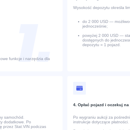
Wysokość depozytu określa limi
do 2 000 USD — możliwość
jednocześnie;
powyżej 2 000 USD — stano
dostępnych do jednoczesn
depozytu = 1 pojazd.
owe funkcje i narzędzia dla
4. Opłać pojazd i oczekuj n
any samochód.
Po wygraniu aukcji za pośred
zty dodatkowe. Po
instrukcje dotyczące płatności.
ę przez Stat.VIN podczas