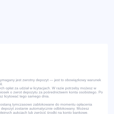
wymagany jest zwrotny depozyt — jest to obowiązkowy warunek
I.
ch opłat za udział w licytacjach. W razie potrzeby możesz w
osek o zwrot depozytu za pośrednictwem konta osobistego. Po
z licytować tego samego dnia.
 zostaną tymczasowo zablokowane do momentu opłacenia
ra, depozyt zostanie automatycznie odblokowany. Możesz
olejnych aukcjach lub zwrócić środki na konto bankowe.