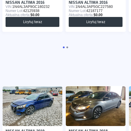
NISSAN ALTIMA 2016
NISSAN ALTIMA 2016
VIN:
1N4AL3AP9GC180232
VIN:
1N4AL3AP5GC227580
Numer Lot:
42125938
Numer Lot:
42187177
Aktualna oferta:
$0.00
Aktualna oferta:
$0.00
Licytuj teraz
Licytuj teraz