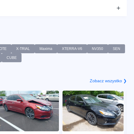
OTE
X-TRIAL
Maxima
XTERRA-V6
NV350
SEN
CUBE
Zobacz wszystko ❯