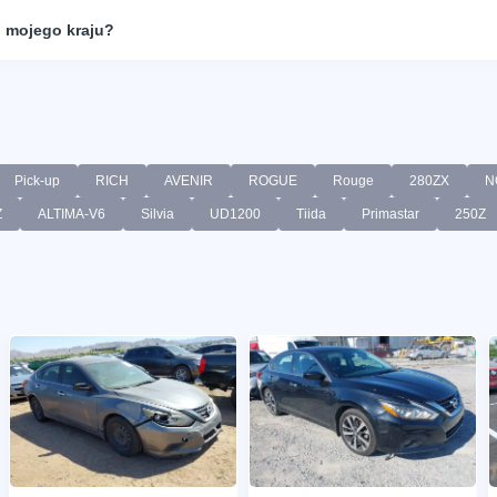
 mojego kraju?
Pick-up
RICH
AVENIR
ROGUE
Rouge
280ZX
N
Z
ALTIMA-V6
Silvia
UD1200
Tiida
Primastar
250Z