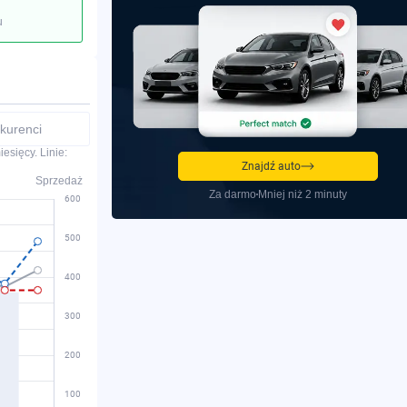
u
kurenci
esięcy. Linie:
Znajdź auto
Sprzedaż
Za darmo
Mniej niż 2 minuty