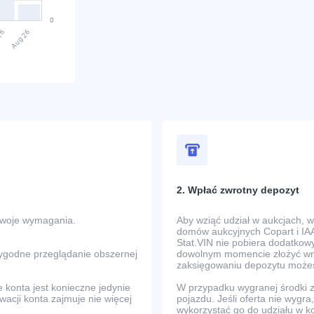
2. Wpłać zwrotny depozyt
Twoje wymagania.
Aby wziąć udział w aukcjach, 
domów aukcyjnych Copart i IAA
Stat.VIN nie pobiera dodatkowy
wygodne przeglądanie obszernej
dowolnym momencie złożyć wni
zaksięgowaniu depozytu możes
e konta jest konieczne jedynie
W przypadku wygranej środki
ywacji konta zajmuje nie więcej
pojazdu. Jeśli oferta nie wyg
wykorzystać go do udziału w k