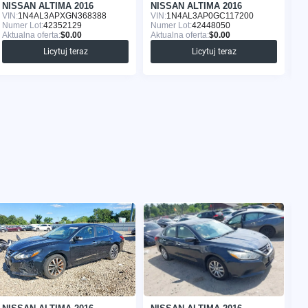
NISSAN ALTIMA 2016
NISSAN ALTIMA 2016
N
VIN:
1N4AL3APXGN368388
VIN:
1N4AL3AP0GC117200
VI
Numer Lot:
42352129
Numer Lot:
42448050
Nu
Aktualna oferta:
$0.00
Aktualna oferta:
$0.00
Ak
Licytuj teraz
Licytuj teraz