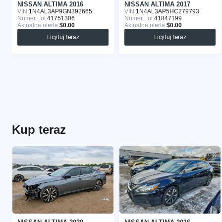
NISSAN ALTIMA 2016
NISSAN ALTIMA 2017
VIN:
1N4AL3AP9GN392665
VIN:
1N4AL3AP5HC279793
Numer Lot:
41751306
Numer Lot:
41847199
Aktualna oferta:
$0.00
Aktualna oferta:
$0.00
Licytuj teraz
Licytuj teraz
Kup teraz