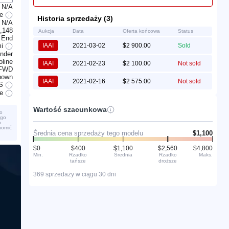
N/A
le
Historia sprzedaży (3)
N/A
,148
Aukcja
Data
Oferta końcowa
Status
 End
mi
IAAI
2021-03-02
$2 900.00
Sold
inder
line
IAAI
2021-02-23
$2 100.00
Not sold
FWD
nown
IAAI
2021-02-16
$2 575.00
Not sold
S
ve
Wartość szacunkowa
o
ego
o
homić
Średnia cena sprzedaży tego modelu
$1,100
$0
$400
$1,100
$2,560
$4,800
Min.
Rzadko
Średnia
Rzadko
Maks.
tańsze
droższe
369 sprzedaży w ciągu 30 dni