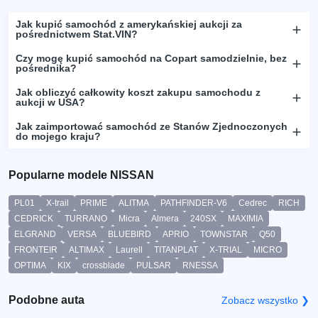
Jak kupić samochód z amerykańskiej aukcji za
pośrednictwem Stat.VIN?
Czy mogę kupić samochód na Copart samodzielnie, bez
pośrednika?
Jak obliczyć całkowity koszt zakupu samochodu z
aukcji w USA?
Jak zaimportować samochód ze Stanów Zjednoczonych
do mojego kraju?
Popularne modele NISSAN
PL01
X-trail
PRIME
ALITMA
PATHFINDER-V6
Cedrec
RICH
CEDRICK
TURRANO
Micra
Almera
240SX
MAXIMIA
ELGRAND
VERSA
BLUEBIRD
APRIO
TOWNSTAR
Q50
FRONTEIR
ALTIMAX
Laurell
TITANPLAT
X-TRIAL
MICRO
OPTIMA
KIX
crossblade
PULSAR
RNESSA
Podobne auta
Zobacz wszystko ❯