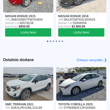
NISSAN ROGUE 2015
NISSAN ROGUE 2016
VIN:
JN8AS5MV7FW763600
VIN:
5N1AT2MT4GC855543
Numer Lot:
60578236
Numer Lot:
55956556
Kup teraz:
$850.00
Kup teraz:
$2 800.00
Licytuj teraz
Licytuj teraz
Ostatnio dodane
Zobacz wszystko ❯
GMC TERRAIN 2021
TOYOTA COROLLA 2025
VIN:
3GKALPEV2ML331166
VIN:
5YFB4MDE1SP344083