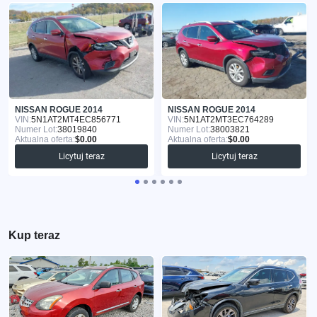
NISSAN ROGUE 2014
NISSAN ROGUE 2014
VIN:
5N1AT2MT4EC856771
VIN:
5N1AT2MT3EC764289
Numer Lot:
38019840
Numer Lot:
38003821
Aktualna oferta:
$0.00
Aktualna oferta:
$0.00
Licytuj teraz
Licytuj teraz
Kup teraz