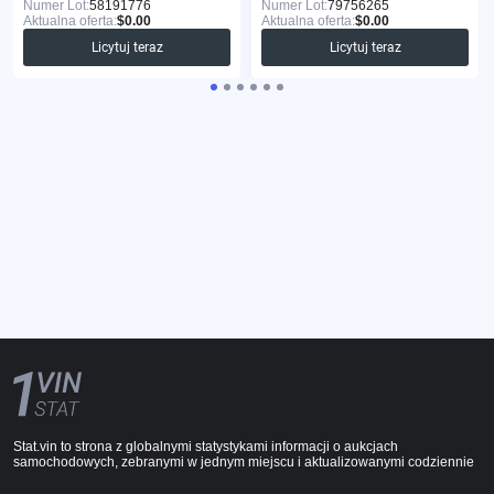
Numer Lot:
58191776
Numer Lot:
79756265
Aktualna oferta:
$0.00
Aktualna oferta:
$0.00
Licytuj teraz
Licytuj teraz
Stat.vin to strona z globalnymi statystykami informacji o aukcjach
samochodowych, zebranymi w jednym miejscu i aktualizowanymi codziennie