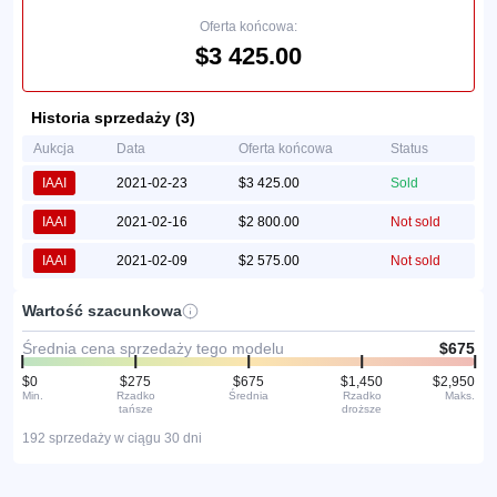
Oferta końcowa:
$3 425.00
Historia sprzedaży (3)
Aukcja
Data
Oferta końcowa
Status
IAAI
2021-02-23
$3 425.00
Sold
IAAI
2021-02-16
$2 800.00
Not sold
IAAI
2021-02-09
$2 575.00
Not sold
Wartość szacunkowa
Średnia cena sprzedaży tego modelu
$675
$0
$275
$675
$1,450
$2,950
Min.
Rzadko
Średnia
Rzadko
Maks.
tańsze
droższe
192 sprzedaży w ciągu 30 dni