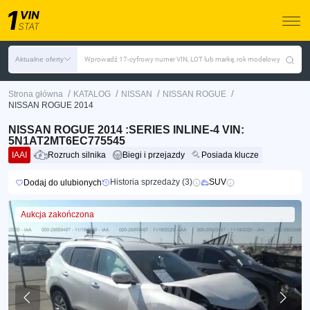
Aktualne oferty
Wprowadź 17-cyfrowy numer VIN, LOT lub markę, rok modelowy
/
/
/
/
Strona główna
KATALOG
NISSAN
NISSAN ROGUE
NISSAN ROGUE 2014
NISSAN ROGUE 2014 :SERIES INLINE-4 VIN:
5N1AT2MT6EC775545
IAAI
Rozruch silnika
Biegi i przejazdy
Posiada klucze
Historia sprzedaży (3)
SUV
Dodaj do ulubionych
Aukcja zakończona