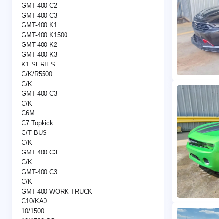
GMT-400 C2
GMT-400 C3
GMT-400 K1
GMT-400 K1500
GMT-400 K2
GMT-400 K3
K1 SERIES
C/K/R5500
C/K
GMT-400 C3
C/K
C6M
C7 Topkick
C/T BUS
C/K
GMT-400 C3
C/K
GMT-400 C3
C/K
GMT-400 WORK TRUCK
C10/KA0
10/1500