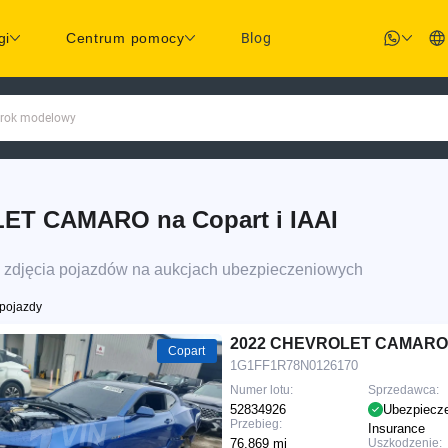
gi
Centrum pomocy
Blog
 rok modelowy
ET CAMARO na Copart i IAAI
zdjęcia pojazdów na aukcjach ubezpieczeniowych
pojazdy
2022 CHEVROLET CAMAR
Copart
1G1FF1R78N0126170
Numer lotu:
Sprzedawca:
52834926
Ubezpiecz
Przebieg:
Insurance
76,869 mi
Uszkodzenie: