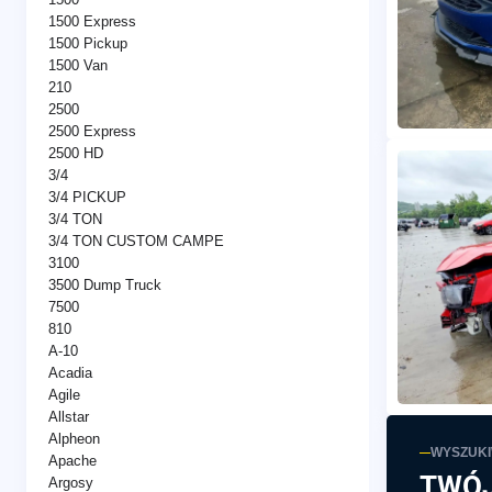
1500 Express
1500 Pickup
1500 Van
210
2500
2500 Express
2500 HD
3/4
3/4 PICKUP
3/4 TON
3/4 TON CUSTOM CAMPE
3100
3500 Dump Truck
7500
810
A-10
Acadia
Agile
Allstar
Alpheon
WYSZUK
Apache
TWÓJ
Argosy