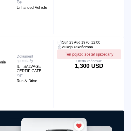
Typ:
Enhanced Vehicle
Sun 23 Aug 1970, 12:00
Aukcja zakończona
Ten pojazd został sprzedany
Dokument
sprzedaży:
Oferta końcowa:
enie
1,300 USD
IL - SALVAGE
CERTIFICATE
Typ:
Run & Drive