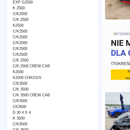
EXP G2500
K 2500
C/K2500
C/K 2500
K2500
C/K2500
WYSZUK
C/K2500
NIE 
C/K2500
C/K2500
DLA 
C/K2500
C/K 2500
OKREŚ
C/K 2500 CREW CAB
R
K2500
wy
K2500 CHASSIS
C/K3500
C/K 3500
C/K 3500 CREW CAB
C/K3500
CK3500
D 30 4 X 4
K 3500
C/K3500
C/K 3500