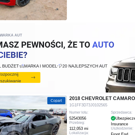
IWARKA AUT
MASZ PEWNOŚCI, ŻE TO
AUTO
CIEBIE?
L BUDŻET
MARKA I MODEL
20 NAJLEPSZYCH AUT
ozpocznij
szukiwanie
2018 CHEVROLET CAMARO
Copart
1G1FF3D73J0102565
Numer lotu:
Sprzedawca:
52543056
Ubezpiecz
Przebieg:
Insurance
112,053 mi
Uszkodzenie:
Lokalizacja:
Front End