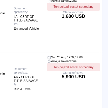
Aukcja zakończona
Ten pojazd został sprzedany
Dokument
sprzedaży:
Oferta końcowa:
enie
1,600 USD
LA - CERT OF
TITLE-SALVAGE
Typ:
Enhanced Vehicle
Sun 23 Aug 1970, 12:00
Aukcja zakończona
Ten pojazd został sprzedany
Dokument
sprzedaży:
Oferta końcowa:
enie
5,900 USD
AR - CERT OF
TITLE-SALVAGE
Typ:
Run & Drive