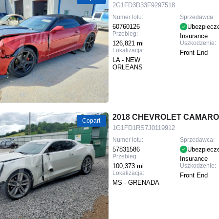
2G1FD3D33F9297518
Numer lotu:
Sprzedawca:
60760126
Ubezpiecz
Przebieg:
Insurance
126,821 mi
Uszkodzenie:
Lokalizacja:
Front End
LA - NEW
ORLEANS
2018 CHEVROLET CAMARO
Copart
1G1FD1RS7J0119912
Numer lotu:
Sprzedawca:
57831586
Ubezpiecz
Przebieg:
Insurance
100,373 mi
Uszkodzenie:
Lokalizacja:
Front End
MS - GRENADA