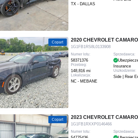
TX - DALLAS
2020 CHEVROLET CAMARO
Copart
1G1FB1RS8L0133908
Numer lotu:
Sprzedawca:
58371376
Ubezpiecz
Przebieg:
Insurance
148,816 mi
Uszkodzenie:
Lokalizacja:
Side | Rear E
NC - MEBANE
2023 CHEVROLET CAMARO
Copart
1G1FB1RXXP0146466
Numer lotu:
Sprzedawca:
54775436
Ubezpiecz