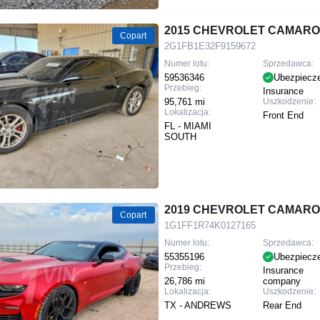
2015 CHEVROLET CAMARO
Copart
2G1FB1E32F9159672
Numer lotu:
Sprzedawca:
59536346
Ubezpiecz
Przebieg:
Insurance
95,761 mi
Uszkodzenie:
Lokalizacja:
Front End
FL - MIAMI
SOUTH
2019 CHEVROLET CAMARO
Copart
1G1FF1R74K0127165
Numer lotu:
Sprzedawca:
55355196
Ubezpiecz
Przebieg:
Insurance
26,786 mi
company
Lokalizacja:
Uszkodzenie:
TX - ANDREWS
Rear End