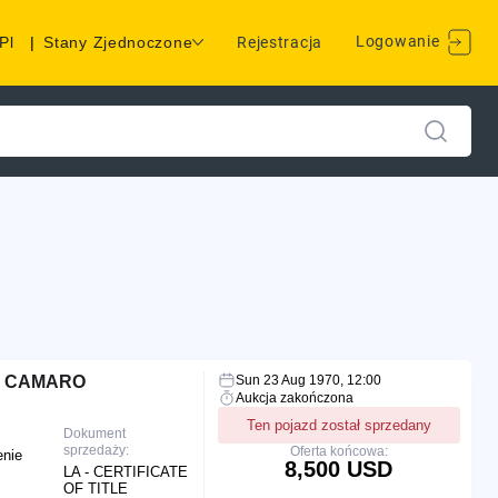
Logowanie
Pl
|
Stany Zjednoczone
Rejestracja
O CAMARO
Sun 23 Aug 1970, 12:00
Aukcja zakończona
Ten pojazd został sprzedany
Dokument
sprzedaży:
Oferta końcowa:
enie
8,500 USD
LA - CERTIFICATE
OF TITLE