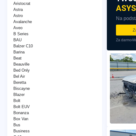
Aristocrat
ASYS
Astra
Astro
Na podsta
Avalanche
Aveo
Z
B Series
BAU
Za darmo
Mn
Balzer C10
Barina
Beat
Beauville
Bed Only
Bel Air
Beretta
Biscayne
Blazer
Bolt
Bolt EUV
Bonanza
Box Van
Bus
Business