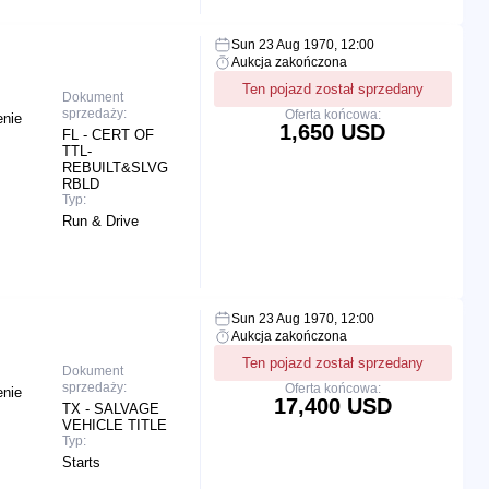
Sun 23 Aug 1970, 12:00
Aukcja zakończona
Ten pojazd został sprzedany
Dokument
sprzedaży:
Oferta końcowa:
enie
1,650 USD
FL - CERT OF
TTL-
REBUILT&SLVG
RBLD
Typ:
Run & Drive
Sun 23 Aug 1970, 12:00
Aukcja zakończona
Ten pojazd został sprzedany
Dokument
sprzedaży:
Oferta końcowa:
enie
17,400 USD
TX - SALVAGE
VEHICLE TITLE
Typ:
Starts