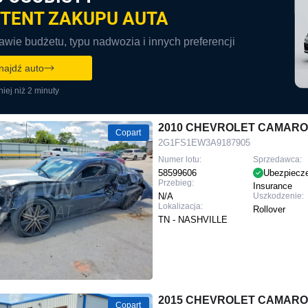
TENT ZAKUPU AUTA
wie budżetu, typu nadwozia i innych preferencji
najdź auto
iej niż 2 minuty
2010 CHEVROLET CAMARO
Copart
2G1FS1EW3A9187905
Numer lotu:
Sprzedawca:
58599606
Ubezpiecz
Przebieg:
Insurance
N/A
Uszkodzenie:
Lokalizacja:
Rollover
TN - NASHVILLE
2015 CHEVROLET CAMARO
Copart