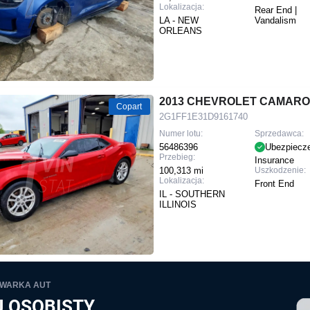
Lokalizacja:
Rear End |
LA - NEW
Vandalism
ORLEANS
2013 CHEVROLET CAMARO
Copart
2G1FF1E31D9161740
Numer lotu:
Sprzedawca:
56486396
Ubezpiecz
Przebieg:
Insurance
100,313 mi
Uszkodzenie:
Lokalizacja:
Front End
IL - SOUTHERN
ILLINOIS
IWARKA AUT
 OSOBISTY