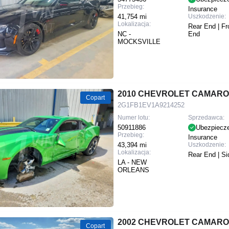
Przebieg:
Insurance
41,754 mi
Uszkodzenie:
Lokalizacja:
Rear End | Fr
NC -
End
MOCKSVILLE
2010 CHEVROLET CAMARO
Copart
2G1FB1EV1A9214252
Numer lotu:
Sprzedawca:
50911886
Ubezpiecz
Przebieg:
Insurance
43,394 mi
Uszkodzenie:
Lokalizacja:
Rear End | Si
LA - NEW
ORLEANS
2002 CHEVROLET CAMARO
Copart