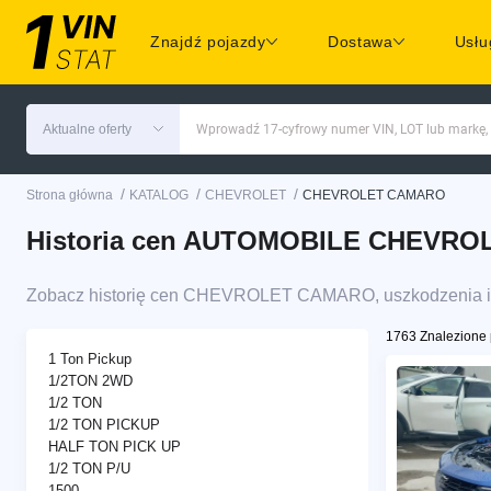
Znajdź pojazdy
Dostawa
Usłu
Aktualne oferty
Wprowadź 17-cyfrowy numer VIN, LOT lub markę,
/
/
/
Strona główna
KATALOG
CHEVROLET
CHEVROLET CAMARO
Historia cen AUTOMOBILE CHEVROL
Zobacz historię cen CHEVROLET CAMARO, uszkodzenia i 
1763 Znalezione 
1 Ton Pickup
1/2TON 2WD
1/2 TON
1/2 TON PICKUP
HALF TON PICK UP
1/2 TON P/U
1500