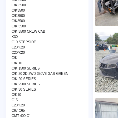
C/K 3500
C/K3500
C/K3500
C/K3500
C/K 3500
C/K 3500 CREW CAB
K30
C10 STEPSIDE
C20/K20
C20/K20
C/K
C/K 10
C/K 1500 SERIES
C/K 20 2D 2WD 350V8 GAS GREEN
C/K 20 SERIES
C/K 2500 SERIES
C/K 30 SERIES
C/K10
C15
C20/K20
C67 C65
GMT-400 C1