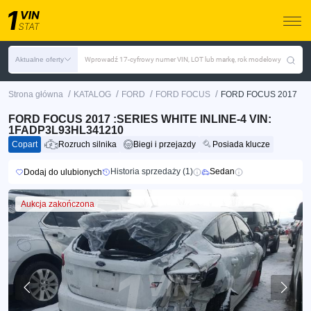
Aktualne oferty
Wprowadź 17-cyfrowy numer VIN, LOT lub markę, rok modelowy
/
/
/
/
Strona główna
KATALOG
FORD
FORD FOCUS
FORD FOCUS 2017
FORD FOCUS 2017 :SERIES WHITE INLINE-4 VIN:
1FADP3L93HL341210
Copart
Rozruch silnika
Biegi i przejazdy
Posiada klucze
Historia sprzedaży (1)
Sedan
Dodaj do ulubionych
Aukcja zakończona