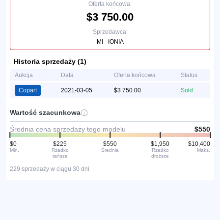
Oferta końcowa:
$3 750.00
Sprzedawca:
MI - IONIA
Historia sprzedaży (1)
Aukcja
Data
Oferta końcowa
Status
Copart
2021-03-05
$3 750.00
Sold
Wartość szacunkowa
Średnia cena sprzedaży tego modelu
$550
$0
$225
$550
$1,950
$10,400
Min.
Rzadko
Średnia
Rzadko
Maks.
tańsze
droższe
229 sprzedaży w ciągu 30 dni