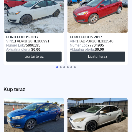
FORD FOCUS 2017
FORD FOCUS 2017
VIN:
1FADP3F28HL300991
VIN:
1FADP3K26HL332540
Numer Lot:
75996195
Numer Lot:
77704905
Aktualna oferta:
$0.00
Aktualna oferta:
$0.00
Licytuj teraz
Licytuj teraz
Kup teraz