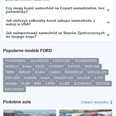
Czy mogę kupić samochód na Copart samodzielnie, bez
pośrednika?
Jak obliczyć całkowity koszt zakupu samochodu z
aukcji w USA?
Jak zaimportować samochód ze Stanów Zjednoczonych
do mojego kraju?
Popularne modele FORD
THUNDEBIRD
GALAXIE500
CRESTLINE
THUNDERBRD
MODELA
B-Max
EDGE
CUTAWAY
FUTURA
FAIRLANE
TBIRD
SHELBY
B-MAX
CARGO
RANGER-V6
VERSAILLES
EXPLOER
FUISION
KUGA
TRANSIT-150
GALAXIE
E-370
Aerostar
FLAIR
RNG
CAPRI
ALLIED
ELDORADO
DOLPHIN
EXCURSION
Podobne auta
Zobacz wszystko ❯