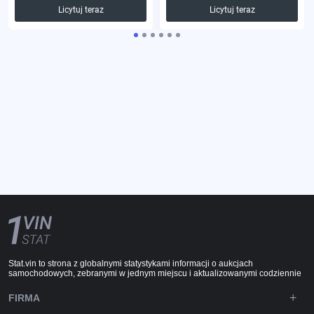
Licytuj teraz
Licytuj teraz
Stat.vin to strona z globalnymi statystykami informacji o aukcjach
samochodowych, zebranymi w jednym miejscu i aktualizowanymi codziennie
FIRMA