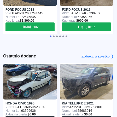
FORD FOCUS 2018
FORD FOCUS 2016
VIN:
1FADP3F26JL241445
VIN:
1FADP3F24GL230209
Numer Lot:
72575845
Numer Lot:
62355356
Kup teraz:
$1 800.00
Kup teraz:
$900.00
Licytuj teraz
Licytuj teraz
Ostatnio dodane
Zobacz wszystko ❯
HONDA CIVIC 1995
KIA TELLURIDE 2021
VIN:
2HGEH2360SH523920
VIN:
5XYP2DHC8MG098001
Numer Lot:
63529636
Numer Lot:
55683016
Aktualna oferta:
$0.00
Aktualna oferta:
$0.00