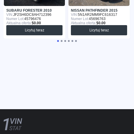
SUBARU FORESTER 2010
NISSAN PATHFINDER 2015
VIN:
JF2SH6DC8AH712396
VIN:
5N1AR2MM9FC616317
Numer Lot:
45796476
Numer Lot:
45696763
Aktualna oferta:
$0.00
Aktualna oferta:
$0.00
Licytuj teraz
Licytuj teraz