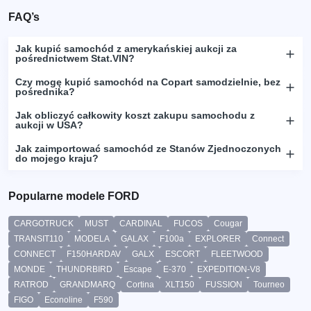
FAQ’s
Jak kupić samochód z amerykańskiej aukcji za
pośrednictwem Stat.VIN?
Czy mogę kupić samochód na Copart samodzielnie, bez
pośrednika?
Jak obliczyć całkowity koszt zakupu samochodu z
aukcji w USA?
Jak zaimportować samochód ze Stanów Zjednoczonych
do mojego kraju?
Popularne modele FORD
CARGOTRUCK
MUST
CARDINAL
FUCOS
Cougar
TRANSIT110
MODELA
GALAX
F100a
EXPLORER
Connect
CONNECT
F150HARDAV
GALX
ESCORT
FLEETWOOD
MONDE
THUNDRBIRD
Escape
E-370
EXPEDITION-V8
RATROD
GRANDMARQ
Cortina
XLT150
FUSSION
Tourneo
FIGO
Econoline
F590