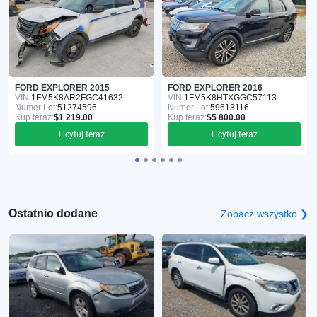
FORD EXPLORER 2015
FORD EXPLORER 2016
VIN:
1FM5K8AR2FGC41632
VIN:
1FM5K8HTXGGC57113
Numer Lot:
51274596
Numer Lot:
59613116
Kup teraz:
$1 219.00
Kup teraz:
$5 800.00
Licytuj teraz
Licytuj teraz
Ostatnio dodane
Zobacz wszystko ❯