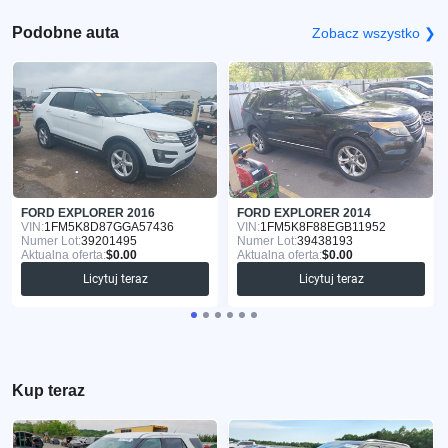
Podobne auta
Zobacz wszystko ❯
FORD EXPLORER 2016
FORD EXPLORER 2014
VIN:
1FM5K8D87GGA57436
VIN:
1FM5K8F88EGB11952
Numer Lot:
39201495
Numer Lot:
39438193
Aktualna oferta:
$0.00
Aktualna oferta:
$0.00
Licytuj teraz
Licytuj teraz
Kup teraz