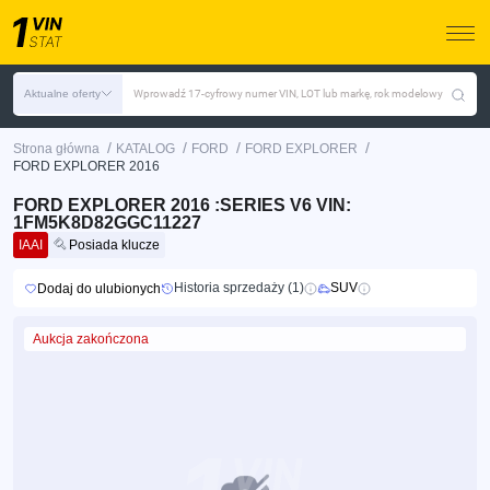
Aktualne oferty
Wprowadź 17-cyfrowy numer VIN, LOT lub markę, rok modelowy
/
/
/
/
Strona główna
KATALOG
FORD
FORD EXPLORER
FORD EXPLORER 2016
FORD EXPLORER 2016 :SERIES V6 VIN:
1FM5K8D82GGC11227
IAAI
Posiada klucze
Historia sprzedaży (1)
SUV
Dodaj do ulubionych
Aukcja zakończona