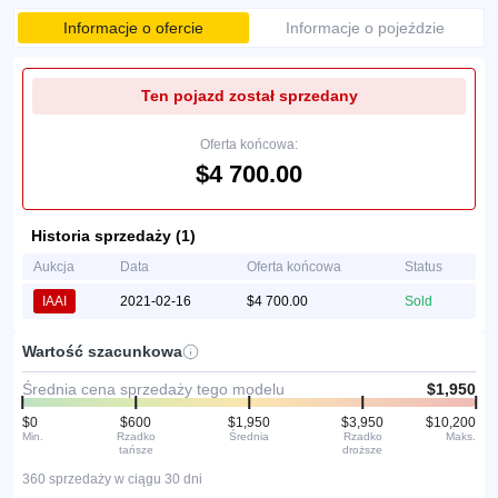
Informacje o ofercie
Informacje o pojeździe
Ten pojazd został sprzedany
Oferta końcowa:
$4 700.00
Historia sprzedaży (1)
Aukcja
Data
Oferta końcowa
Status
IAAI
2021-02-16
$4 700.00
Sold
Wartość szacunkowa
Średnia cena sprzedaży tego modelu
$1,950
$0
$600
$1,950
$3,950
$10,200
Min.
Rzadko
Średnia
Rzadko
Maks.
tańsze
droższe
360 sprzedaży w ciągu 30 dni