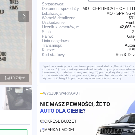
Sprzedawca:
MO - CERTIFICATE OF TIT
Dokument sprzedaży:
Lokalizacja:
MO - SPRINGF
Wartość detaliczna:
$31
Uszkodzenie:
Front
42,663 
Licznik kilometrów, mil:
Silnik:
2
Paliwo:
Gaso
Linia napędowa:
Transmisja:
Autom
YE
Klucze:
Run & Dri
Kod startowy:
Zgodnie z aukcją, w inwentarzu pojazd miał status „Run & Drive”, c
oznacza: 1) uruchomił się samodzielnie lub przy użyciu zewnętrzn
boostera; 2) został wrzucony na bieg; 3) poruszył się do przodu. T
oznaczenie nie stanowi gwarancji, że pojazd będzie w stanie uruc
10 Zdjęć
się, wrzucić bieg lub poruszyć się w momencie sprzedaży.
WYSZUKIWARKA AUT
NIE MASZ PEWNOŚCI, ŻE TO
AUTO DLA CIEBIE?
OKREŚL BUDŻET
MARKA I MODEL