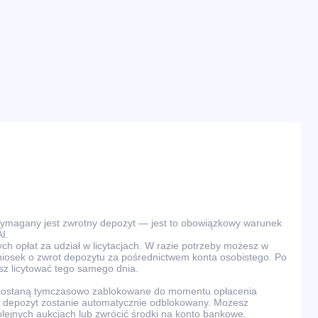
wymagany jest zwrotny depozyt — jest to obowiązkowy warunek
I.
ch opłat za udział w licytacjach. W razie potrzeby możesz w
osek o zwrot depozytu za pośrednictwem konta osobistego. Po
z licytować tego samego dnia.
 zostaną tymczasowo zablokowane do momentu opłacenia
ra, depozyt zostanie automatycznie odblokowany. Możesz
olejnych aukcjach lub zwrócić środki na konto bankowe.