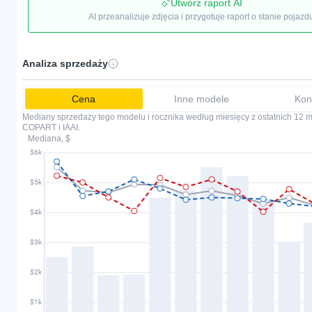
Utwórz raport AI
AI przeanalizuje zdjęcia i przygotuje raport o stanie pojazd
Analiza sprzedaży
Cena
Inne modele
Kon
Mediany sprzedaży tego modelu i rocznika według miesięcy z ostatnich 12 mi
COPART i IAAI.
Mediana, $