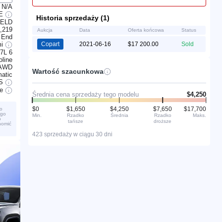
N/A
LE
Historia sprzedaży (1)
IELD
,219
Aukcja
Data
Oferta końcowa
Status
 End
mi
Copart
2021-06-16
$17 200.00
Sold
.7L 6
line
AWD
Wartość szacunkowa
atic
S
ve
Średnia cena sprzedaży tego modelu
$4,250
$0
$1,650
$4,250
$7,650
$17,700
o
ego
Min.
Rzadko
Średnia
Rzadko
Maks.
o
tańsze
droższe
homić
423 sprzedaży w ciągu 30 dni