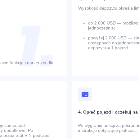
Wysokość depozytu określa limi
do 2 000 USD — możliwość
jednocześnie;
powyżej 2 000 USD — stano
dostępnych do jednoczesn
depozytu = 1 pojazd.
owe funkcje i narzędzia dla
4. Opłać pojazd i oczekuj n
any samochód.
Po wygraniu aukcji za pośred
zty dodatkowe. Po
instrukcje dotyczące płatności.
ę przez Stat.VIN podczas