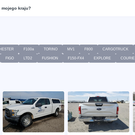
 mojego kraju?
HESTER
F100a
TORINO
MV1
F800
CARGOTRUCK
FIGO
LTD2
FUSHION
F150-FX4
EXPLORE
COURIE