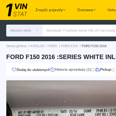
Znajdź pojazdy
Dostawa
Usłu
Aktualne oferty
Wprowadź 17-cyfrowy numer VIN, LOT lub markę,
/
/
/
/
Strona główna
KATALOG
FORD
FORD F150
FORD F150 2016
FORD F150 2016 :SERIES WHITE IN
Historia sprzedaży (1)
Pickup
Dodaj do ulubionych