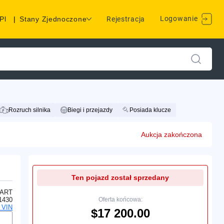
Logowanie
Pl
|
Stany Zjednoczone
Rejestracja
Rozruch silnika
Biegi i przejazdy
Posiada klucze
Aukcja zakończona
Ten pojazd został sprzedany
ART
1430
Oferta końcowa:
 VIN
$17 200.00