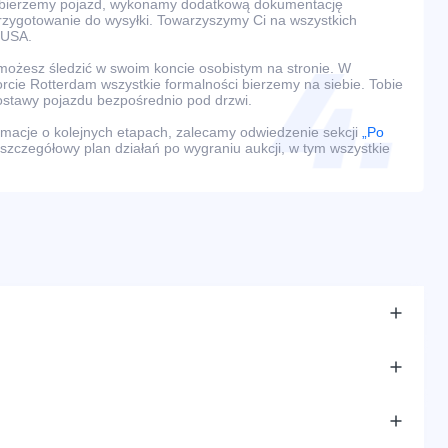
dbierzemy pojazd, wykonamy dodatkową dokumentację
przygotowanie do wysyłki. Towarzyszymy Ci na wszystkich
 USA.
ożesz śledzić w swoim koncie osobistym na stronie. W
rcie Rotterdam wszystkie formalności bierzemy na siebie. Tobie
ostawy pojazdu bezpośrednio pod drzwi.
macje o kolejnych etapach, zalecamy odwiedzenie sekcji
„Po
 szczegółowy plan działań po wygraniu aukcji, w tym wszystkie