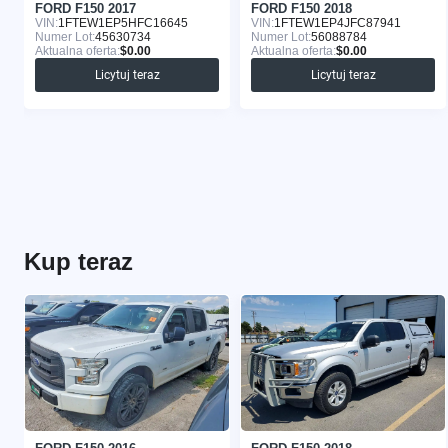
FORD F150 2017
FORD F150 2018
VIN:
1FTEW1EP5HFC16645
VIN:
1FTEW1EP4JFC87941
Numer Lot:
45630734
Numer Lot:
56088784
Aktualna oferta:
$0.00
Aktualna oferta:
$0.00
Licytuj teraz
Licytuj teraz
Kup teraz