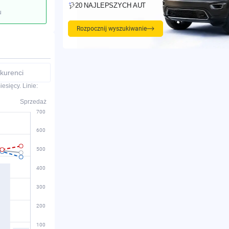
20 NAJLEPSZYCH AUT
u
Rozpocznij wyszukiwanie
kurenci
esięcy. Linie:
Sprzedaż