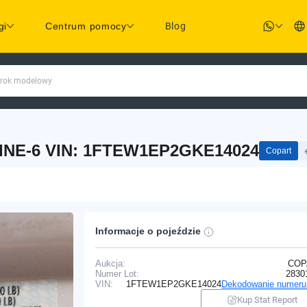
gi
Centrum pomocy
Blog
 rok modelowy
LINE-6 VIN: 1FTEW1EP2GKE14024
Copart
Informacje o pojeździe
Aukcja:
COP
Numer Lot:
2830
VIN:
1FTEW1EP2GKE14024
Dekodowanie numeru
Kup Stat Report