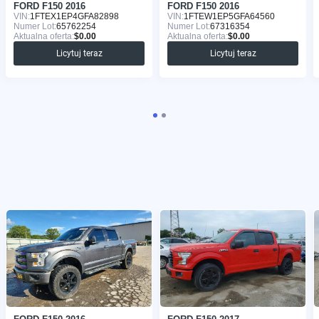
FORD F150 2016
FORD F150 2016
VIN:
1FTEX1EP4GFA82898
VIN:
1FTEW1EP5GFA64560
Numer Lot:
65762254
Numer Lot:
67316354
Aktualna oferta:
$0.00
Aktualna oferta:
$0.00
Licytuj teraz
Licytuj teraz