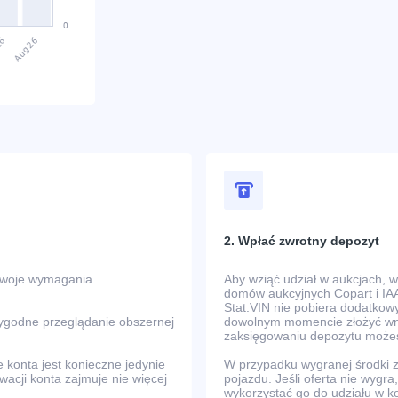
2. Wpłać zwrotny depozyt
Twoje wymagania.
Aby wziąć udział w aukcjach, 
domów aukcyjnych Copart i IAA
Stat.VIN nie pobiera dodatkowy
wygodne przeglądanie obszernej
dowolnym momencie złożyć wni
zaksięgowaniu depozytu możes
e konta jest konieczne jedynie
W przypadku wygranej środki
ywacji konta zajmuje nie więcej
pojazdu. Jeśli oferta nie wyg
wykorzystać go do udziału w k