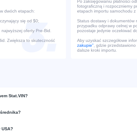
Po zaksięgowaniu płatności o
fotograficzną i rozpoczniemy 
 w dwóch etapach:
etapach importu samochodu z
oczynający się od $0;
Status dostawy i dokumentów m
przypadku odprawy celnej w po
 najwyższej oferty Pre-Bid.
pozostaje jedynie oczekiwać d
Bid. Zwiększa to skuteczność
Aby uzyskać szczegółowe infor
zakupie”
, gdzie przedstawiono
dalsze kroki importu.
wem Stat.VIN?
ośrednika?
w USA?