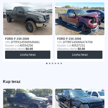
FORD F-150 2006
FORD F-150 2006
VIN:
1FTPX14556FA49481
VIN:
1FTRF14506NA74709
Numer Lot:
40554256
Numer Lot:
40537231
Aktualna oferta:
$0.00
Aktualna oferta:
$0.00
Licytuj teraz
Licytuj teraz
Kup teraz