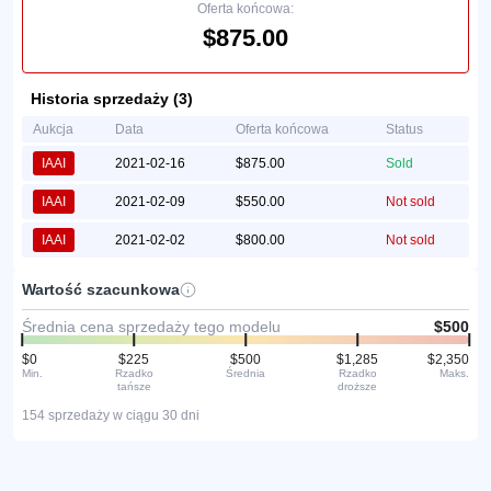
Oferta końcowa:
$875.00
Historia sprzedaży (3)
Aukcja
Data
Oferta końcowa
Status
IAAI
2021-02-16
$875.00
Sold
IAAI
2021-02-09
$550.00
Not sold
IAAI
2021-02-02
$800.00
Not sold
Wartość szacunkowa
Średnia cena sprzedaży tego modelu
$500
$0
$225
$500
$1,285
$2,350
Min.
Rzadko
Średnia
Rzadko
Maks.
tańsze
droższe
154 sprzedaży w ciągu 30 dni