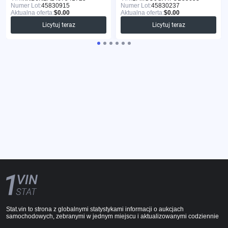
Numer Lot:
45830915
Numer Lot:
45830237
Aktualna oferta:
$0.00
Aktualna oferta:
$0.00
Licytuj teraz
Licytuj teraz
Stat.vin to strona z globalnymi statystykami informacji o aukcjach
samochodowych, zebranymi w jednym miejscu i aktualizowanymi codziennie