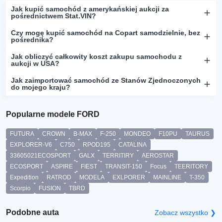
Jak kupić samochód z amerykańskiej aukcji za
pośrednictwem Stat.VIN?
Czy mogę kupić samochód na Copart samodzielnie, bez
pośrednika?
Jak obliczyć całkowity koszt zakupu samochodu z
aukcji w USA?
Jak zaimportować samochód ze Stanów Zjednoczonych
do mojego kraju?
Popularne modele FORD
FUTURA
CROWN
B-MAX
F-250
MONDEO
F10PU
TAURUS
EXPLORER-V6
C750
RPOD195
CATALINA
33605021ECOSPORT
GALX
TERRITIRY
AEROSTAR
ECOSPORT
ASPIRE
FIEST
TRANSIT-150
Focus
TEERITORY
Expedition
RATROD
MODELA
EXLPORER
MAINLINE
T-350
Scorpio
FUSION
TBRD
Podobne auta
Zobacz wszystko ❯