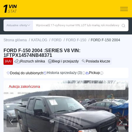
Aktualne oferty
Wprowadź 17-cyfrowy numer VIN, LOT lub markę, rok modelowy
/
/
/
/
Strona główna
KATALOG
FORD
FORD F-150
FORD F-150 2004
FORD F-150 2004 :SERIES V8 VIN:
1FTPX14574NB48371
IAAI
Rozruch silnika
Biegi i przejazdy
Posiada klucze
Historia sprzedaży (3)
Pickup
Dodaj do ulubionych
Aukcja zakończona