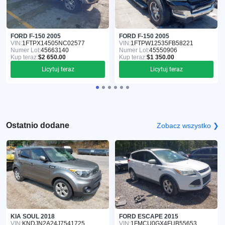
FORD F-150 2005
FORD F-150 2005
VIN:
1FTPX14505NC02577
VIN:
1FTPW12535FB58221
Numer Lot:
45663140
Numer Lot:
45550906
Kup teraz:
$2 650.00
Kup teraz:
$1 350.00
Licytuj teraz
Licytuj teraz
Ostatnio dodane
Zobacz wszystko ❯
KIA SOUL 2018
FORD ESCAPE 2015
VIN:
KNDJN2A24J7541725
VIN:
1FMCU0GX4FUB55653