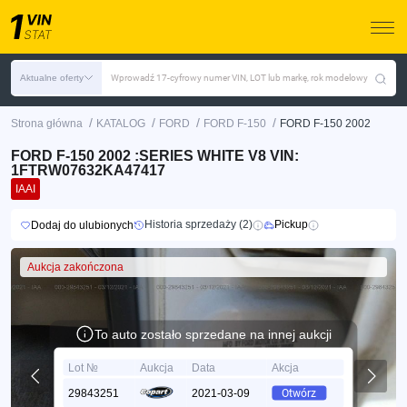
Aktualne oferty
Wprowadź 17-cyfrowy numer VIN, LOT lub markę, rok modelowy
/
/
/
/
Strona główna
KATALOG
FORD
FORD F-150
FORD F-150 2002
FORD F-150 2002 :SERIES WHITE V8 VIN:
1FTRW07632KA47417
IAAI
Historia sprzedaży (2)
Pickup
Dodaj do ulubionych
Aukcja zakończona
To auto zostało sprzedane na innej aukcji
Lot №
Aukcja
Data
Akcja
29843251
2021-03-09
Otwórz