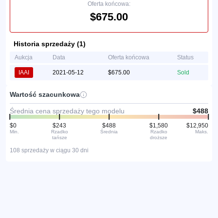
Oferta końcowa:
$675.00
Historia sprzedaży (1)
Aukcja
Data
Oferta końcowa
Status
IAAI
2021-05-12
$675.00
Sold
Wartość szacunkowa
Średnia cena sprzedaży tego modelu
$488
$0
$243
$488
$1,580
$12,950
Min.
Rzadko
Średnia
Rzadko
Maks.
tańsze
droższe
108 sprzedaży w ciągu 30 dni