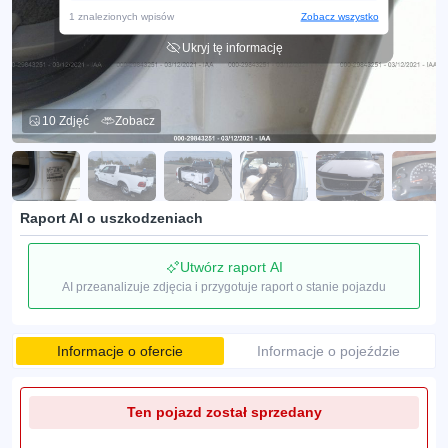
1 znalezionych wpisów
Zobacz wszystko
Ukryj tę informację
10 Zdjęć
Zobacz
Raport AI o uszkodzeniach
Utwórz raport AI
AI przeanalizuje zdjęcia i przygotuje raport o stanie pojazdu
Informacje o ofercie
Informacje o pojeździe
Ten pojazd został sprzedany