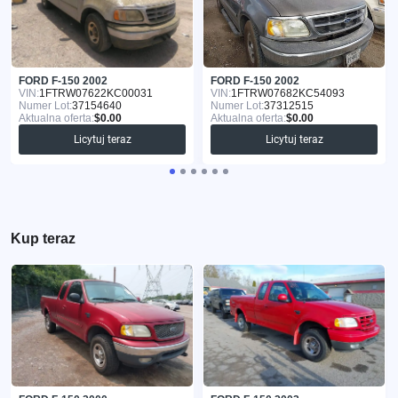
FORD F-150 2002
FORD F-150 2002
VIN:
1FTRW07622KC00031
VIN:
1FTRW07682KC54093
Numer Lot:
37154640
Numer Lot:
37312515
Aktualna oferta:
$0.00
Aktualna oferta:
$0.00
Licytuj teraz
Licytuj teraz
Kup teraz