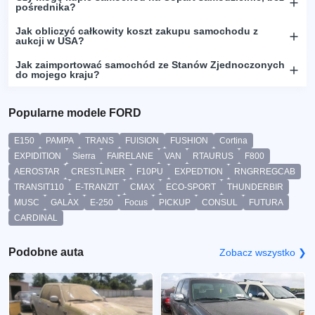
pośrednika?
Jak obliczyć całkowity koszt zakupu samochodu z
aukcji w USA?
Jak zaimportować samochód ze Stanów Zjednoczonych
do mojego kraju?
Popularne modele FORD
E150
PAMPA
TRANS
FUISION
FUSHION
Cortina
EXPIDITION
Sierra
FAIRELANE
VAN
RTAURUS
F800
AEROSTAR
CRESTLINER
F10PU
EXPEDTION
RNGRREGCAB
TRANSIT110
E-TRANZIT
CMAX
ECO-SPORT
THUNDERBIR
MUSC
GALAX
E-250
Focus
PICKUP
CONSUL
FUTURA
CARDINAL
Podobne auta
Zobacz wszystko ❯