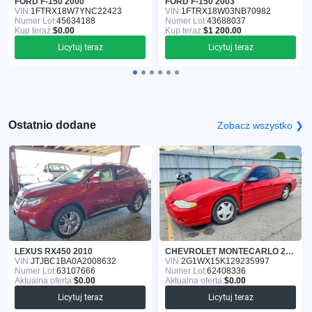
FORD F-150 2000
FORD F-150 2003
VIN:
1FTRX18W7YNC22423
VIN:
1FTRX18W03NB70982
Numer Lot:
45634188
Numer Lot:
43688037
Kup teraz:
$0.00
Kup teraz:
$1 200.00
Licytuj teraz
Licytuj teraz
Ostatnio dodane
Zobacz wszystko ❯
LEXUS RX450 2010
CHEVROLET MONTECARLO 2002
VIN:
JTJBC1BA0A2008632
VIN:
2G1WX15K129235997
Numer Lot:
63107666
Numer Lot:
62408336
Aktualna oferta:
$0.00
Aktualna oferta:
$0.00
Licytuj teraz
Licytuj teraz