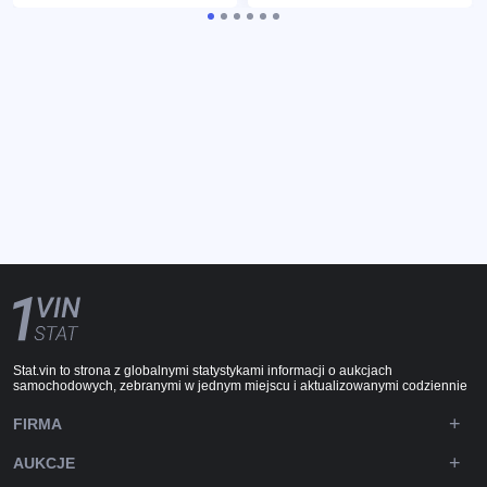
Stat.vin to strona z globalnymi statystykami informacji o aukcjach
samochodowych, zebranymi w jednym miejscu i aktualizowanymi codziennie
FIRMA
AUKCJE