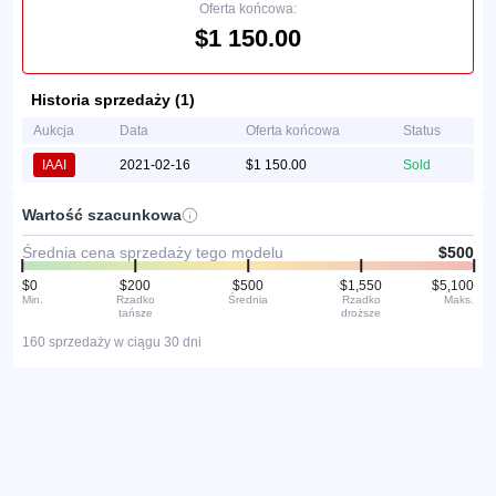
Oferta końcowa:
$1 150.00
Historia sprzedaży (1)
Aukcja
Data
Oferta końcowa
Status
IAAI
2021-02-16
$1 150.00
Sold
Wartość szacunkowa
Średnia cena sprzedaży tego modelu
$500
$0
$200
$500
$1,550
$5,100
Min.
Rzadko
Średnia
Rzadko
Maks.
tańsze
droższe
160 sprzedaży w ciągu 30 dni