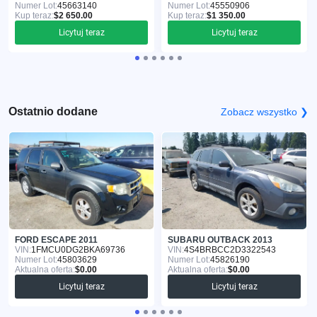
Numer Lot:
45663140
Numer Lot:
45550906
Kup teraz:
$2 650.00
Kup teraz:
$1 350.00
Licytuj teraz
Licytuj teraz
Ostatnio dodane
Zobacz wszystko ❯
FORD ESCAPE 2011
SUBARU OUTBACK 2013
VIN:
1FMCU0DG2BKA69736
VIN:
4S4BRBCC2D3322543
Numer Lot:
45803629
Numer Lot:
45826190
Aktualna oferta:
$0.00
Aktualna oferta:
$0.00
Licytuj teraz
Licytuj teraz