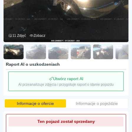
11 Zdjęć
Zobacz
Raport AI o uszkodzeniach
Utwórz raport AI
AI przeanalizuje zdjęcia i przygotuje raport o stanie pojazdu
Informacje o ofercie
Informacje o pojeździe
Ten pojazd został sprzedany