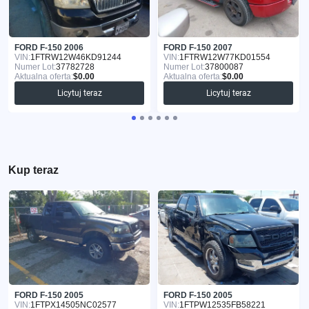
FORD F-150 2006
FORD F-150 2007
VIN:
1FTRW12W46KD91244
VIN:
1FTRW12W77KD01554
Numer Lot:
37782728
Numer Lot:
37800087
Aktualna oferta:
$0.00
Aktualna oferta:
$0.00
Licytuj teraz
Licytuj teraz
Kup teraz
FORD F-150 2005
FORD F-150 2005
VIN:
1FTPX14505NC02577
VIN:
1FTPW12535FB58221