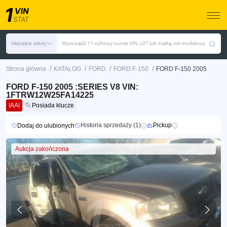
Aktualne oferty
Wprowadź 17-cyfrowy numer VIN, LOT lub markę, rok modelowy
/
/
/
/
Strona główna
KATALOG
FORD
FORD F-150
FORD F-150 2005
FORD F-150 2005 :SERIES V8 VIN:
1FTRW12W25FA14225
IAAI
Posiada klucze
Historia sprzedaży (1)
Pickup
Dodaj do ulubionych
Aukcja zakończona