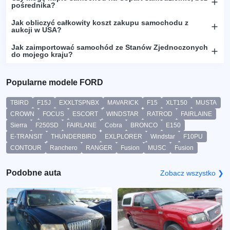
pośrednika?
Jak obliczyć całkowity koszt zakupu samochodu z
aukcji w USA?
Jak zaimportować samochód ze Stanów Zjednoczonych
do mojego kraju?
Popularne modele FORD
TBIRD
F15J
EXXLTSPNBX
MAVARICK
F15
XLT150
MUSTA
CROWN
FOCUS
ESCORT
WINDSTAR
RATROD
FAIRLAINE
Sierra
F250SD
FAIRLANE
Cobra
BRONCO
E150
E-TRANSIT
THUNDERBIRD
EXLPLORER
Windstar
F10PU
CONTOUR
Ranchero
RANGER
Fusion
MUSC
Fusion
Podobne auta
Zobacz wszystko ❯