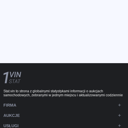
Stat.vin to strona z globalnymi statystykami informacji o aukcjach
samochodowych, zebranymi w jednym miejscu i aktualizowanymi codziennie
FIRMA
AUKCJE
USŁUGI