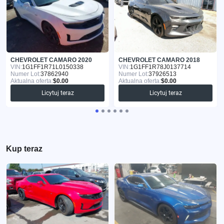
CHEVROLET CAMARO 2020
CHEVROLET CAMARO 2018
VIN:
1G1FF1R71L0150338
VIN:
1G1FF1R78J0137714
Numer Lot:
37862940
Numer Lot:
37926513
Aktualna oferta:
$0.00
Aktualna oferta:
$0.00
Licytuj teraz
Licytuj teraz
Kup teraz