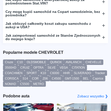
pośrednictwem Stat.VIN?
Czy mogę kupić samochód na Copart samodzielnie, bez
pośrednika?
Jak obliczyć całkowity koszt zakupu samochodu z
aukcji w USA?
Jak zaimportować samochód ze Stanów Zjednoczonych
do mojego kraju?
Popularne modele CHEVROLET
Cruze
C10
OLDSMOBILE
QUINOX
AVALANCH
CHEVELLE
3500HD
CRUIZ
OPTRA
SILVE
VEGA
CITATION
COACHMEN
SPORT
K10
C6000
HHR
SLIVERADO
Tracker
CORISCA
S14
COR
Z06
C4500
GMT-1500
BEL
Caprice
NOMAD
C5500
METRO
Podobne auta
Zobacz wszystko ❯