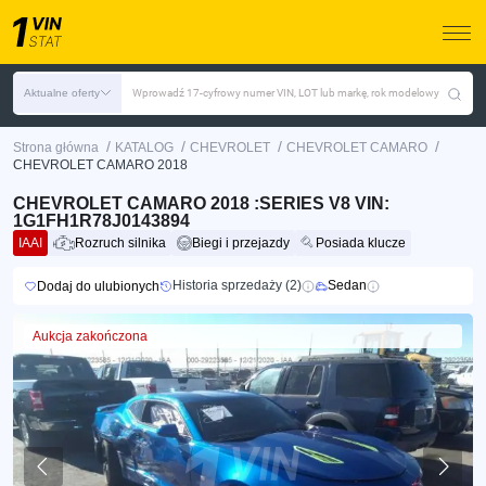
Aktualne oferty
Wprowadź 17-cyfrowy numer VIN, LOT lub markę, rok modelowy
/
/
/
/
Strona główna
KATALOG
CHEVROLET
CHEVROLET CAMARO
CHEVROLET CAMARO 2018
CHEVROLET CAMARO 2018 :SERIES V8 VIN:
1G1FH1R78J0143894
IAAI
Rozruch silnika
Biegi i przejazdy
Posiada klucze
Historia sprzedaży (2)
Sedan
Dodaj do ulubionych
Aukcja zakończona