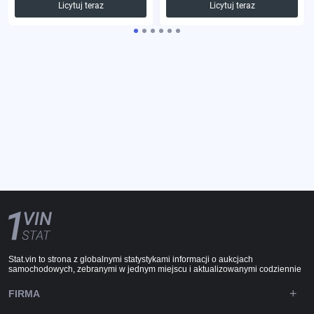
Licytuj teraz
Licytuj teraz
Stat.vin to strona z globalnymi statystykami informacji o aukcjach
samochodowych, zebranymi w jednym miejscu i aktualizowanymi codziennie
FIRMA