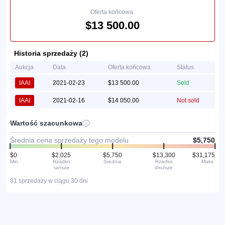
Oferta końcowa:
$13 500.00
Historia sprzedaży (2)
Aukcja
Data
Oferta końcowa
Status
IAAI
2021-02-23
$13 500.00
Sold
IAAI
2021-02-16
$14 050.00
Not sold
Wartość szacunkowa
Średnia cena sprzedaży tego modelu
$5,750
$0
$2,025
$5,750
$13,300
$31,175
Min.
Rzadko
Średnia
Rzadko
Maks.
tańsze
droższe
81 sprzedaży w ciągu 30 dni