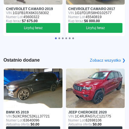
CHEVROLET CAMARO 2019
CHEVROLET CAMARO 2017
VIN:
1G1FB1RX6K0158302
VIN:
1G1FD1RS8H0102577
Numer Lot:
45600322
Numer Lot:
45540819
Kup teraz:
$7 675.00
Kup teraz:
$6 000.00
Licytuj teraz
Licytuj teraz
Ostatnio dodane
Zobacz wszystko ❯
BMW X5 2019
JEEP CHEROKEE 2020
VIN:
5UXCR6C52KLL37721
VIN:
1C4RJFAG7LC121775
Numer Lot:
63640096
Numer Lot:
62698106
Aktualna oferta:
$0.00
Aktualna oferta:
$0.00