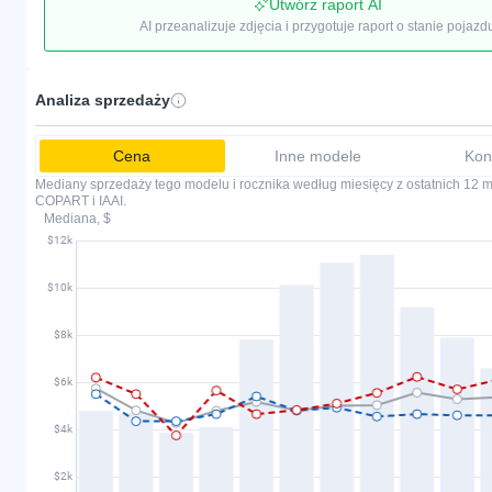
Utwórz raport AI
AI przeanalizuje zdjęcia i przygotuje raport o stanie pojazd
Analiza sprzedaży
Cena
Inne modele
Kon
Mediany sprzedaży tego modelu i rocznika według miesięcy z ostatnich 12 mi
COPART i IAAI.
Mediana, $