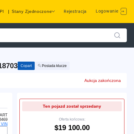
Logowanie
Pl
|
Stany Zjednoczone
Rejestracja
18703
Copart
Posiada klucze
Aukcja zakończona
Ten pojazd został sprzedany
ART
8469
Oferta końcowa:
 VIN
$19 100.00