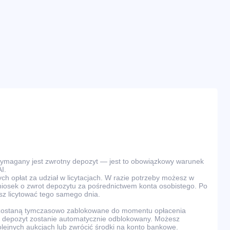
wymagany jest zwrotny depozyt — jest to obowiązkowy warunek
I.
ch opłat za udział w licytacjach. W razie potrzeby możesz w
osek o zwrot depozytu za pośrednictwem konta osobistego. Po
z licytować tego samego dnia.
 zostaną tymczasowo zablokowane do momentu opłacenia
ra, depozyt zostanie automatycznie odblokowany. Możesz
olejnych aukcjach lub zwrócić środki na konto bankowe.