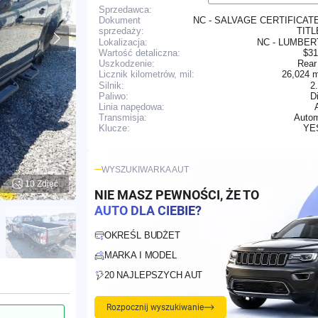
Sprzedawca:
NC - SALVAGE CERTIFICAT
Dokument
TIT
sprzedaży:
Lokalizacja:
NC - LUMBE
Wartość detaliczna:
$31
Uszkodzenie:
Rear
26,024 
Licznik kilometrów, mil:
Silnik:
2
Paliwo:
D
Linia napędowa:
Transmisja:
Autom
YE
Klucze:
WYSZUKIWARKA AUT
10 Zdjęć
NIE MASZ PEWNOŚCI, ŻE TO
AUTO DLA CIEBIE?
OKREŚL BUDŻET
MARKA I MODEL
20 NAJLEPSZYCH AUT
Rozpocznij wyszukiwanie