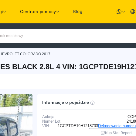
gi
Centrum pomocy
Blog
 rok modelowy
HEVROLET COLORADO 2017
S BLACK 2.8L 4 VIN: 1GCPTDE19H12
Informacje o pojeździe
Aukcja:
COP
Numer Lot:
2418
VIN:
1GCPTDE19H1218703
Dekodowanie numeru
Kup Stat Report