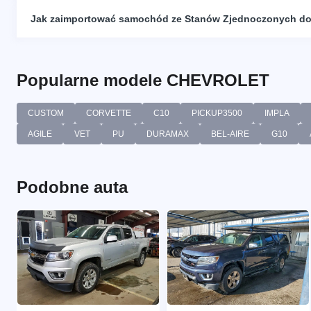
Jak zaimportować samochód ze Stanów Zjednoczonych do
Popularne modele CHEVROLET
CUSTOM
CORVETTE
C10
PICKUP3500
IMPLA
AGILE
VET
PU
DURAMAX
BEL-AIRE
G10
Podobne auta