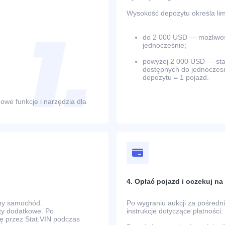
Wysokość depozytu określa limi
do 2 000 USD — możliwość
jednocześnie;
powyżej 2 000 USD — stano
dostępnych do jednoczesn
depozytu = 1 pojazd.
owe funkcje i narzędzia dla
4. Opłać pojazd i oczekuj n
any samochód.
Po wygraniu aukcji za pośred
zty dodatkowe. Po
instrukcje dotyczące płatności.
ę przez Stat.VIN podczas