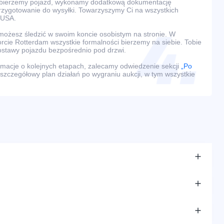
dbierzemy pojazd, wykonamy dodatkową dokumentację
przygotowanie do wysyłki. Towarzyszymy Ci na wszystkich
 USA.
ożesz śledzić w swoim koncie osobistym na stronie. W
rcie Rotterdam wszystkie formalności bierzemy na siebie. Tobie
ostawy pojazdu bezpośrednio pod drzwi.
macje o kolejnych etapach, zalecamy odwiedzenie sekcji
„Po
 szczegółowy plan działań po wygraniu aukcji, w tym wszystkie