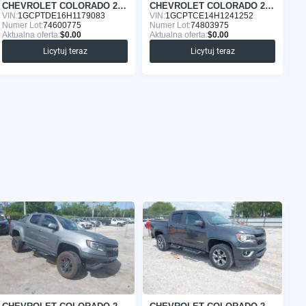
CHEVROLET COLORADO 2017
CHEVROLET COLORADO 2017
VIN:
1GCPTDE16H1179083
VIN:
1GCPTCE14H1241252
VI
Numer Lot:
74600775
Numer Lot:
74803975
Nu
Aktualna oferta:
$0.00
Aktualna oferta:
$0.00
Ak
Licytuj teraz
Licytuj teraz