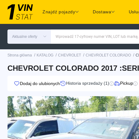
Znajdź pojazdy
Dostawa
Usłu
Aktualne oferty
Wprowadź 17-cyfrowy numer VIN, LOT lub markę,
/
/
/
/
Strona główna
KATALOG
CHEVROLET
CHEVROLET COLORADO
C
CHEVROLET COLORADO 2017 :SERIE
Historia sprzedaży (1)
Pickup
Dodaj do ulubionych