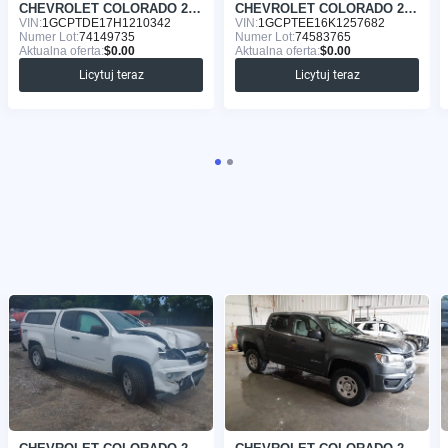
CHEVROLET COLORADO 2017
CHEVROLET COLORADO 2019
VIN:
1GCPTDE17H1210342
VIN:
1GCPTEE16K1257682
Numer Lot:
74149735
Numer Lot:
74583765
Aktualna oferta:
$0.00
Aktualna oferta:
$0.00
Licytuj teraz
Licytuj teraz