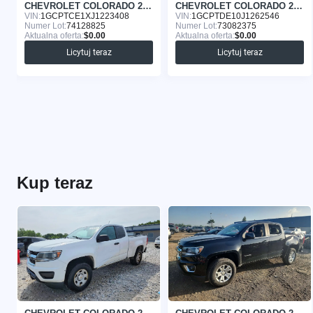
CHEVROLET COLORADO 2018
CHEVROLET COLORADO 2018
VIN:
1GCPTCE1XJ1223408
VIN:
1GCPTDE10J1262546
Numer Lot:
74128825
Numer Lot:
73082375
Aktualna oferta:
$0.00
Aktualna oferta:
$0.00
Licytuj teraz
Licytuj teraz
Kup teraz