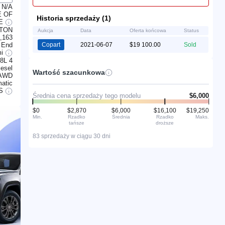
N/A
E OF
Historia sprzedaży (1)
LE
RTON
Aukcja
Data
Oferta końcowa
Status
,163
 End
Copart
2021-06-07
$19 100.00
Sold
mi
.8L 4
iesel
Wartość szacunkowa
AWD
atic
S
Średnia cena sprzedaży tego modelu
$6,000
$0
$2,870
$6,000
$16,100
$19,250
Min.
Rzadko
Średnia
Rzadko
Maks.
tańsze
droższe
83 sprzedaży w ciągu 30 dni