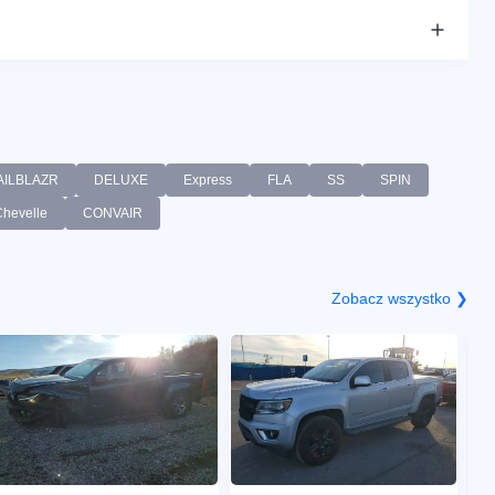
AILBLAZR
DELUXE
Express
FLA
SS
SPIN
Chevelle
CONVAIR
Zobacz wszystko ❯