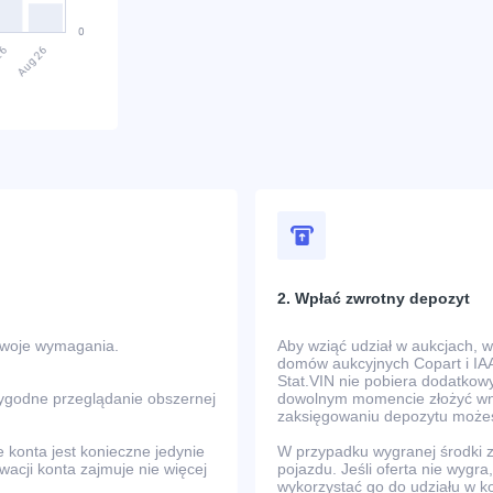
2. Wpłać zwrotny depozyt
Twoje wymagania.
Aby wziąć udział w aukcjach, 
domów aukcyjnych Copart i IAA
Stat.VIN nie pobiera dodatkowy
wygodne przeglądanie obszernej
dowolnym momencie złożyć wni
zaksięgowaniu depozytu możes
e konta jest konieczne jedynie
W przypadku wygranej środki
ywacji konta zajmuje nie więcej
pojazdu. Jeśli oferta nie wyg
wykorzystać go do udziału w k