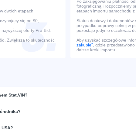
Po zaksięgowaniu płatności o
fotograficzną i rozpoczniemy 
 w dwóch etapach:
etapach importu samochodu z
oczynający się od $0;
Status dostawy i dokumentów m
przypadku odprawy celnej w po
 najwyższej oferty Pre-Bid.
pozostaje jedynie oczekiwać d
Bid. Zwiększa to skuteczność
Aby uzyskać szczegółowe infor
zakupie”
, gdzie przedstawiono
dalsze kroki importu.
wem Stat.VIN?
ośrednika?
w USA?