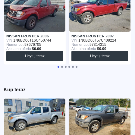
NISSAN FRONTIER 2006
NISSAN FRONTIER 2007
VIN:
1N6BD06T16C450744
VIN:
1N6BD06T57C408224
Numer Lot:
98676705
Numer Lot:
97314315
Aktualna oferta:
$0.00
Aktualna oferta:
$0.00
Licytuj teraz
Licytuj teraz
Kup teraz