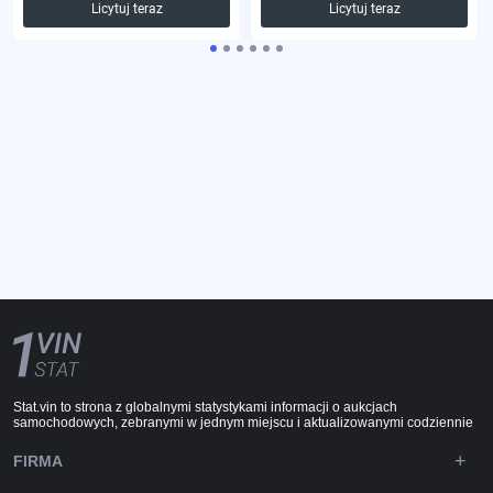
Licytuj teraz
Licytuj teraz
Stat.vin to strona z globalnymi statystykami informacji o aukcjach
samochodowych, zebranymi w jednym miejscu i aktualizowanymi codziennie
FIRMA