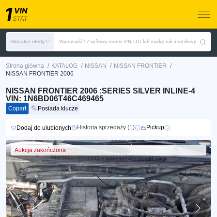
Aktualne oferty
Wprowadź 17-cyfrowy numer VIN, LOT lub markę, rok modelowy
/
/
/
/
Strona główna
KATALOG
NISSAN
NISSAN FRONTIER
NISSAN FRONTIER 2006
NISSAN FRONTIER 2006 :SERIES SILVER INLINE-4
VIN: 1N6BD06T46C469465
Copart
Posiada klucze
Historia sprzedaży (1)
Pickup
Dodaj do ulubionych
Aukcja zakończona