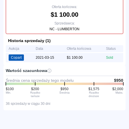
Oferta końcowa:
$1 100.00
Sprzedawca:
NC - LUMBERTON
Historia sprzedaży (1)
Aukcja
Data
Oferta końcowa
Status
Copart
2021-03-15
$1 100.00
Sold
Wartość szacunkowa
Średnia cena sprzedaży tego modelu
$950
$100
$200
$950
$1,575
$2,000
Min.
Rzadko
Średnia
Rzadko
Maks.
tańsze
droższe
36 sprzedaży w ciągu 30 dni