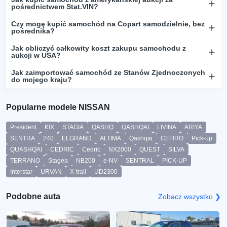
pośrednictwem Stat.VIN?
Czy mogę kupić samochód na Copart samodzielnie, bez
pośrednika?
Jak obliczyć całkowity koszt zakupu samochodu z
aukcji w USA?
Jak zaimportować samochód ze Stanów Zjednoczonych
do mojego kraju?
Popularne modele NISSAN
President
KIX
STAGIA
QASHQ
QASHQAI
LIVINA
ARIYA
SENTRA
240
ELGRAND
ALTIMA
Qashqai
CEFIRO
Pick-up
QUASHQAI
CEDRIC
Cedric
NX2000
QUEST
SILVA
TERRANO
Stagea
NB200
e-NV
SENTRAL
PICK-UP
Interstar
URVAN
X-trail
UD2300
Podobne auta
Zobacz wszystko ❯