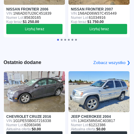
NISSAN FRONTIER 2006
NISSAN FRONTIER 2007
VIN:
1N6AD07U26C451839
VIN:
1N6AD06W37C455449
Numer Lot:
85630165
Numer Lot:
61034916
Kup teraz:
$1 250.00
Kup teraz:
$1 750.00
Licytuj teraz
Licytuj teraz
Ostatnio dodane
Zobacz wszystko ❯
CHEVROLET CRUZE 2016
JEEP CHEROKEE 2004
VIN:
1G1PE5SB0G7216338
VIN:
1J4GX58N54C403817
Numer Lot:
62083496
Numer Lot:
61212386
Aktualna oferta:
$0.00
Aktualna oferta:
$0.00