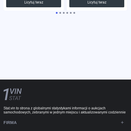
Licytuj teraz
Licytuj teraz
Stat.vin to strona z globalnymi statystykami informacji o aukcjach
samochodowych, zebranymi w jednym miejscu i aktualizowanymi codziennie
FIRMA