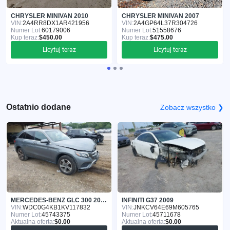
CHRYSLER MINIVAN 2010
CHRYSLER MINIVAN 2007
VIN:
2A4RR8DX1AR421956
VIN:
2A4GP64L37R304726
Numer Lot:
60179006
Numer Lot:
51558676
Kup teraz:
$450.00
Kup teraz:
$475.00
Licytuj teraz
Licytuj teraz
Ostatnio dodane
Zobacz wszystko ❯
MERCEDES-BENZ GLC 300 2019
INFINITI G37 2009
VIN:
WDC0G4KB1KV117832
VIN:
JNKCV64E69M605765
Numer Lot:
45743375
Numer Lot:
45711678
Aktualna oferta:
$0.00
Aktualna oferta:
$0.00