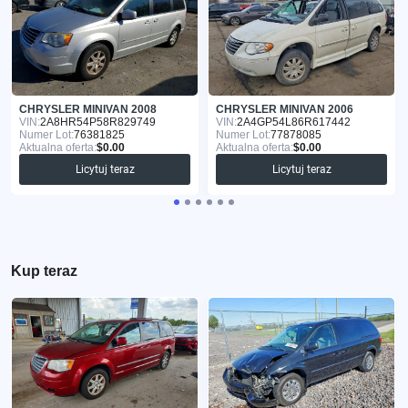
CHRYSLER MINIVAN 2008
CHRYSLER MINIVAN 2006
VIN:
2A8HR54P58R829749
VIN:
2A4GP54L86R617442
Numer Lot:
76381825
Numer Lot:
77878085
Aktualna oferta:
$0.00
Aktualna oferta:
$0.00
Licytuj teraz
Licytuj teraz
Kup teraz