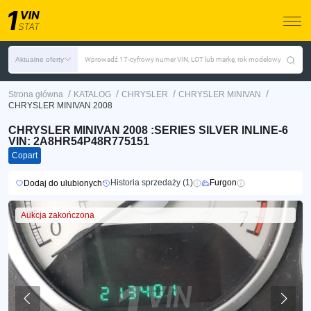
Aktualne oferty
Wprowadź 17-cyfrowy numer VIN, LOT lub markę, rok modelowy
/
/
/
/
Strona główna
KATALOG
CHRYSLER
CHRYSLER MINIVAN
CHRYSLER MINIVAN 2008
CHRYSLER MINIVAN 2008 :SERIES SILVER INLINE-6
VIN: 2A8HR54P48R775151
Copart
Historia sprzedaży (1)
Furgon
Dodaj do ulubionych
Aukcja zakończona