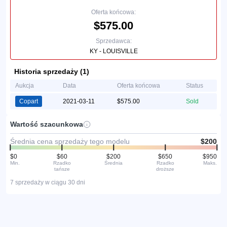
Oferta końcowa:
$575.00
Sprzedawca:
KY - LOUISVILLE
Historia sprzedaży (1)
Aukcja
Data
Oferta końcowa
Status
Copart
2021-03-11
$575.00
Sold
Wartość szacunkowa
Średnia cena sprzedaży tego modelu
$200
$0
$60
$200
$650
$950
Min.
Rzadko
Średnia
Rzadko
Maks.
tańsze
droższe
7 sprzedaży w ciągu 30 dni