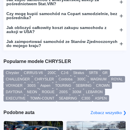
pośrednictwem Stat.VIN?
Czy mogę kupić samochód na Copart samodzielnie, bez
pośrednika?
Jak obliczyć całkowity koszt zakupu samochodu z
aukcji w USA?
Jak zaimportować samochód ze Stanów Zjednoczonych
do mojego kraju?
Popularne modele CHRYSLER
Chrysler
CIRRUS-V6
200C
CJ-6
Stratus
SRT8
GR
CHALLENGER
CHRYSLER
Cordoba
300C
MAGNUM
ROYAL
VOYAGER
300S
Aspen
TOURING
SEBRING
CROWN
DAYTONA
NEON
ROGUE
200S
300M
LEBARON
EXECUTIVE
TOWN-COUNT
SEABRING
C300
ASPEN
Podobne auta
Zobacz wszystko ❯