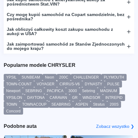
pośrednictwem Stat.VIN?
Czy mogę kupić samochód na Copart samodzielnie, bez
pośrednika?
Jak obliczyć całkowity koszt zakupu samochodu z
aukcji w USA?
Jak zaimportować samochód ze Stanów Zjednoczonych
do mojego kraju?
Popularne modele CHRYSLER
YPSIL
SUNBEAM
Neon
200C
CHALLENGER
PLYMOUTH
TOWN-COUNT
VOYAGER
CIRRUS-V6
DYNASTY
PULSE
Newport
SEBRING
PACIFICA
3000
Sebring
MAGNUM
YPSILON
DAYTONA
CARAVAN
GR
WINDSOR
INTREPID
TOWN
TOWNACOUP
SEABRING
ASPEN
Stratus
200S
Concord
Podobne auta
Zobacz wszystko ❯