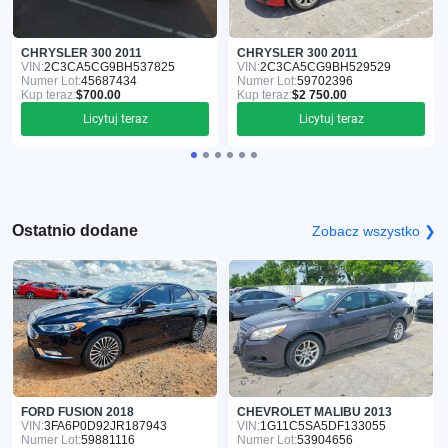
CHRYSLER 300 2011
CHRYSLER 300 2011
VIN:
2C3CA5CG9BH537825
VIN:
2C3CA5CG9BH529529
Numer Lot:
45687434
Numer Lot:
59702396
Kup teraz:
$700.00
Kup teraz:
$2 750.00
Licytuj teraz
Licytuj teraz
Ostatnio dodane
Zobacz wszystko ❯
FORD FUSION 2018
CHEVROLET MALIBU 2013
VIN:
3FA6P0D92JR187943
VIN:
1G11C5SA5DF133055
Numer Lot:
59881116
Numer Lot:
53904656