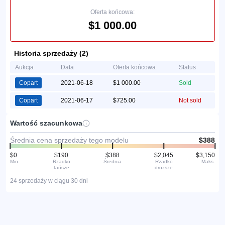
Oferta końcowa:
$1 000.00
Historia sprzedaży (2)
Aukcja
Data
Oferta końcowa
Status
Copart
2021-06-18
$1 000.00
Sold
Copart
2021-06-17
$725.00
Not sold
Wartość szacunkowa
Średnia cena sprzedaży tego modelu
$388
$0
$190
$388
$2,045
$3,150
Min.
Rzadko
Średnia
Rzadko
Maks.
tańsze
droższe
24 sprzedaży w ciągu 30 dni