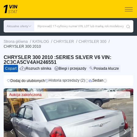
Aktualne oferty
Wprowadź 17-cyfrowy numer VIN, LOT lub markę, rok modelowy
/
/
/
/
Strona główna
KATALOG
CHRYSLER
CHRYSLER 300
CHRYSLER 300 2010
CHRYSLER 300 2010 :SERIES SILVER V6 VIN:
2C3CA5CV4AH246551
Copart
Rozruch silnika
Biegi i przejazdy
Posiada klucze
Historia sprzedaży (2)
Sedan
Dodaj do ulubionych
Aukcja zakończona