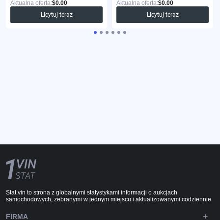
Aktualna oferta:
$0.00
Aktualna oferta:
$0.00
Licytuj teraz
Licytuj teraz
Stat.vin to strona z globalnymi statystykami informacji o aukcjach
samochodowych, zebranymi w jednym miejscu i aktualizowanymi codziennie
FIRMA