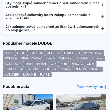
Czy mogę kupić samochód na Copart samodzielnie, bez
pośrednika?
Jak obliczyć całkowity koszt zakupu samochodu z
aukcji w USA?
Jak zaimportować samochód ze Stanów Zjednoczonych
do mojego kraju?
Popularne modele DODGE
D-200
D-100
STRATUS
HELLCAT
FORESTER
WINNEBAGO
POLARA
GRANDCARAV
Stealth
CANOPY
BROHAM
Charger
ECONOVAN
MATT
ROYAL
Q15
Nitro
DESOTO
OMNI
1500BR
B10
CONV
B300
2T
Journey
DEMON
GRAND
AVENGER
LARAMIE
FLARE
Podobne auta
Zobacz wszystko ❯