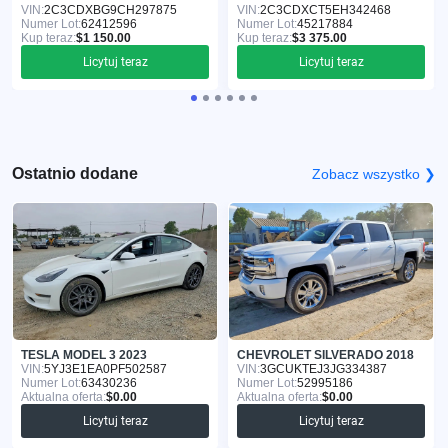
VIN:
2C3CDXBG9CH297875
VIN:
2C3CDXCT5EH342468
Numer Lot:
62412596
Numer Lot:
45217884
Kup teraz:
$1 150.00
Kup teraz:
$3 375.00
Licytuj teraz
Licytuj teraz
Ostatnio dodane
Zobacz wszystko ❯
TESLA MODEL 3 2023
CHEVROLET SILVERADO 2018
VIN:
5YJ3E1EA0PF502587
VIN:
3GCUKTEJ3JG334387
Numer Lot:
63430236
Numer Lot:
52995186
Aktualna oferta:
$0.00
Aktualna oferta:
$0.00
Licytuj teraz
Licytuj teraz