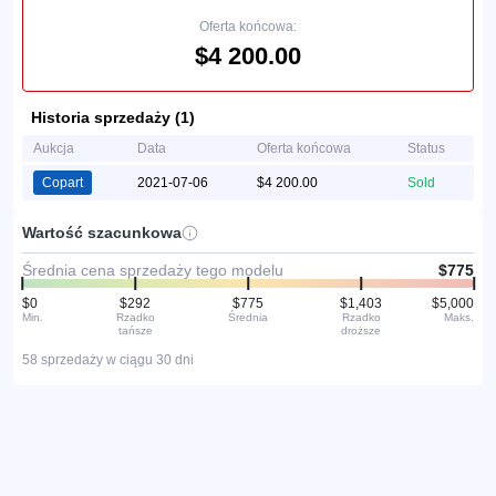
Oferta końcowa:
$4 200.00
Historia sprzedaży (1)
Aukcja
Data
Oferta końcowa
Status
Copart
2021-07-06
$4 200.00
Sold
Wartość szacunkowa
Średnia cena sprzedaży tego modelu
$775
$0
$292
$775
$1,403
$5,000
Min.
Rzadko
Średnia
Rzadko
Maks.
tańsze
droższe
58 sprzedaży w ciągu 30 dni