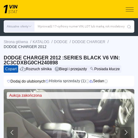
Aktualne oferty
Wprowadź 17-cyfrowy numer VIN, LOT lub markę, rok modelowy
/
/
/
/
Strona główna
KATALOG
DODGE
DODGE CHARGER
DODGE CHARGER 2012
DODGE CHARGER 2012 :SERIES BLACK V6 VIN:
2C3CDXBG0CH240898
Copart
Rozruch silnika
Biegi i przejazdy
Posiada klucze
Historia sprzedaży (1)
Sedan
Dodaj do ulubionych
Aukcja zakończona