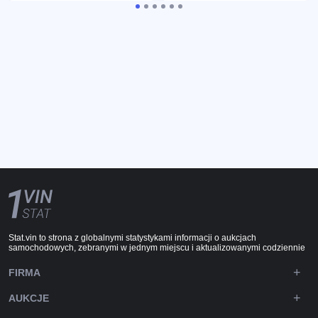
Stat.vin to strona z globalnymi statystykami informacji o aukcjach
samochodowych, zebranymi w jednym miejscu i aktualizowanymi codziennie
FIRMA
AUKCJE