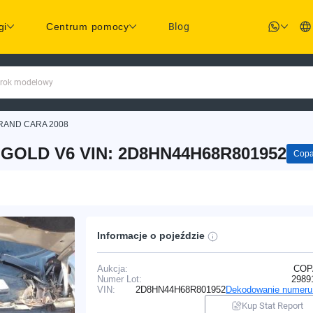
gi
Centrum pomocy
Blog
 rok modelowy
RAND CARA 2008
GOLD V6 VIN: 2D8HN44H68R801952
Copa
Informacje o pojeździe
Aukcja:
COP
Numer Lot:
2989
VIN:
2D8HN44H68R801952
Dekodowanie numeru
Kup Stat Report