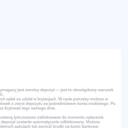
wymagany jest zwrotny depozyt — jest to obowiązkowy warunek
I.
ch opłat za udział w licytacjach. W razie potrzeby możesz w
osek o zwrot depozytu za pośrednictwem konta osobistego. Po
z licytować tego samego dnia.
 zostaną tymczasowo zablokowane do momentu opłacenia
ra, depozyt zostanie automatycznie odblokowany. Możesz
olejnych aukcjach lub zwrócić środki na konto bankowe.