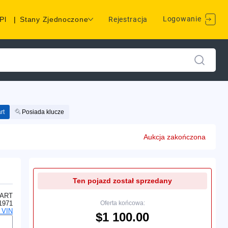
Logowanie
Pl
|
Stany Zjednoczone
Rejestracja
rt
Posiada klucze
Aukcja zakończona
Ten pojazd został sprzedany
ART
1971
Oferta końcowa:
 VIN
$1 100.00