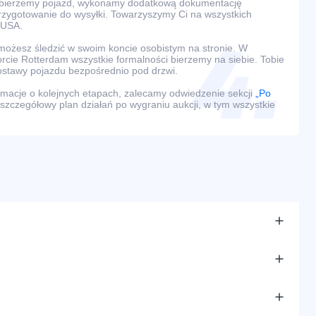
dbierzemy pojazd, wykonamy dodatkową dokumentację
przygotowanie do wysyłki. Towarzyszymy Ci na wszystkich
 USA.
ożesz śledzić w swoim koncie osobistym na stronie. W
rcie Rotterdam wszystkie formalności bierzemy na siebie. Tobie
ostawy pojazdu bezpośrednio pod drzwi.
macje o kolejnych etapach, zalecamy odwiedzenie sekcji
„Po
 szczegółowy plan działań po wygraniu aukcji, w tym wszystkie