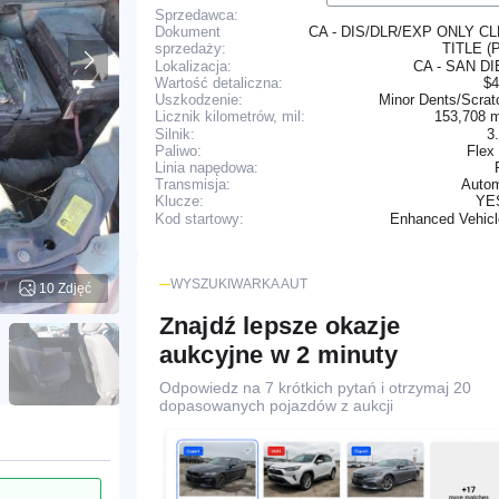
Sprzedawca:
CA - DIS/DLR/EXP ONLY C
Dokument
TITLE (
sprzedaży:
Lokalizacja:
CA - SAN D
Wartość detaliczna:
$4
Uszkodzenie:
Minor Dents/Scrat
153,708 
Licznik kilometrów, mil:
Silnik:
3
Paliwo:
Flex
Linia napędowa:
Transmisja:
Autom
YE
Klucze:
Enhanced Vehic
Kod startowy:
WYSZUKIWARKA AUT
10 Zdjęć
Znajdź lepsze okazje
aukcyjne w 2 minuty
Odpowiedz na 7 krótkich pytań i otrzymaj 20
dopasowanych pojazdów z aukcji