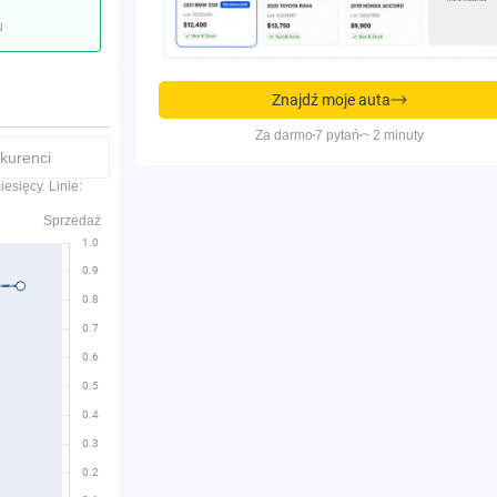
u
Znajdź moje auta
Za darmo
7 pytań
~ 2 minuty
kurenci
esięcy. Linie:
Sprzedaż