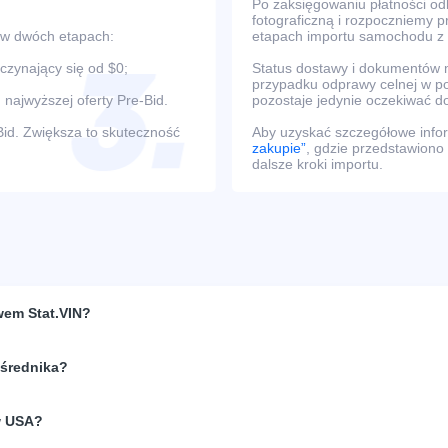
Po zaksięgowaniu płatności o
fotograficzną i rozpoczniemy 
 w dwóch etapach:
etapach importu samochodu z
oczynający się od $0;
Status dostawy i dokumentów m
przypadku odprawy celnej w po
 najwyższej oferty Pre-Bid.
pozostaje jedynie oczekiwać d
Bid. Zwiększa to skuteczność
Aby uzyskać szczegółowe infor
zakupie”
, gdzie przedstawiono
dalsze kroki importu.
wem Stat.VIN?
ośrednika?
w USA?