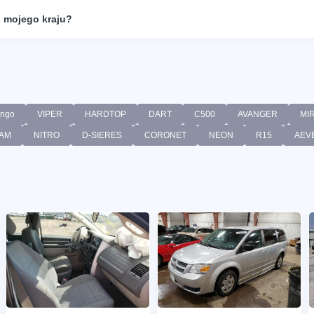
 mojego kraju?
ango
VIPER
HARDTOP
DART
C500
AVANGER
MI
AM
NITRO
D-SIERES
CORONET
NEON
R15
AEV