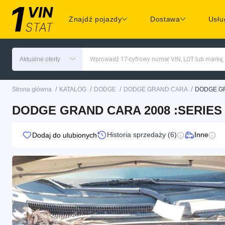
Znajdź pojazdy
Dostawa
Usłu
Aktualne oferty
Wprowadź 17-cyfrowy numer VIN, LOT lub markę,
/
/
/
/
Strona główna
KATALOG
DODGE
DODGE GRAND CARA
DODGE G
DODGE GRAND CARA 2008 :SERIES 
Historia sprzedaży (6)
Inne
Dodaj do ulubionych