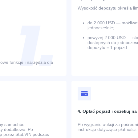
Wysokość depozytu określa limi
do 2 000 USD — możliwość
jednocześnie;
powyżej 2 000 USD — stano
dostępnych do jednoczesn
depozytu = 1 pojazd.
owe funkcje i narzędzia dla
4. Opłać pojazd i oczekuj n
any samochód.
Po wygraniu aukcji za pośred
zty dodatkowe. Po
instrukcje dotyczące płatności.
ę przez Stat.VIN podczas