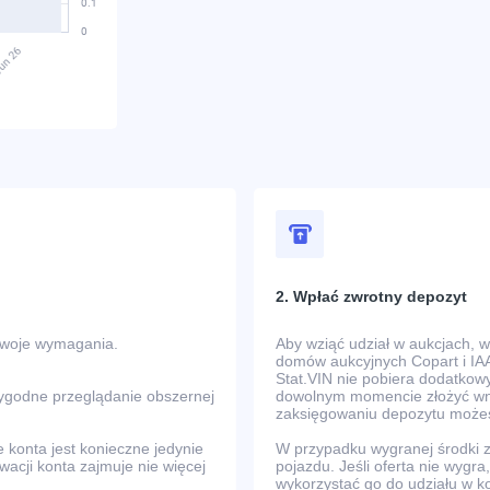
2. Wpłać zwrotny depozyt
Twoje wymagania.
Aby wziąć udział w aukcjach, 
domów aukcyjnych Copart i IAA
Stat.VIN nie pobiera dodatkowy
wygodne przeglądanie obszernej
dowolnym momencie złożyć wni
zaksięgowaniu depozytu możes
e konta jest konieczne jedynie
W przypadku wygranej środki
ywacji konta zajmuje nie więcej
pojazdu. Jeśli oferta nie wyg
wykorzystać go do udziału w k