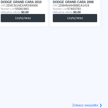
DODGE GRAND CARA 2010
DODGE GRAND CARA 2008
D
VIN:
2D4CN1AEXAR340006
VIN:
1D8HN44H98B141419
VI
Numer Lot:
55081983
Numer Lot:
57403793
Nu
Aktualna oferta:
$0.00
Aktualna oferta:
$0.00
Ak
Licytuj teraz
Licytuj teraz
Zobacz wszystko ❯