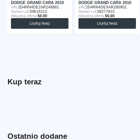
DODGE GRAND CARA 2010
DODGE GRAND CARA 2010
VIN:
2D4RN4DE2AR248881
VIN:
2D4RN4DEXAR280901
Numer Lot:
59616212
Numer Lot:
58277822
Aktualna oferta:
$0.00
Aktualna oferta:
$0.00
Licytuj teraz
Licytuj teraz
Kup teraz
Ostatnio dodane