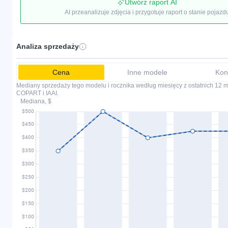
Utwórz raport AI
AI przeanalizuje zdjęcia i przygotuje raport o stanie pojazd
Analiza sprzedaży
Cena
Inne modele
Kon
Mediany sprzedaży tego modelu i rocznika według miesięcy z ostatnich 12 mi
COPART i IAAI.
Mediana, $