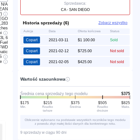
Sprzedawca:
N/A
LEAN
CA - SAN DIEGO
P)
IEGO
Historia sprzedaży (6)
Zobacz wszystko
,283
ches
Aukcja
Data
Oferta końcowa
Status
mi
.3L 6
Copart
2021-03-11
$1 100.00
Sold
 Fuel
FWD
Copart
2021-02-12
$725.00
Not sold
atic
S
le
Copart
2021-02-05
$425.00
Not sold
Wartość szacunkowa
Średnia cena sprzedaży tego modelu
$375
$175
$215
$375
$505
$825
Min.
Rzadko
Średnia
Rzadko
Maks.
tańsze
droższe
Obliczenie wykonano na podstawie wszystkich roczników tego modelu
z powodu zbyt małej ilości danych dla konkretnego roku.
9 sprzedaży w ciągu 90 dni