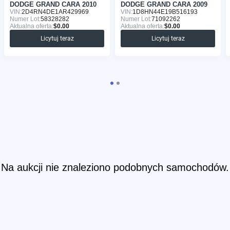
DODGE GRAND CARA 2010
DODGE GRAND CARA 2009
VIN:
2D4RN4DE1AR429969
VIN:
1D8HN44E19B516193
Numer Lot:
58328282
Numer Lot:
71092262
Aktualna oferta:
$0.00
Aktualna oferta:
$0.00
Licytuj teraz
Licytuj teraz
Na aukcji nie znaleziono podobnych samochodów.