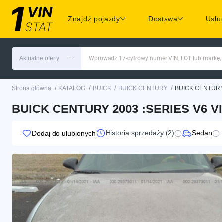
Znajdź pojazdy
Dostawa
Usłu
Aktualne oferty
Wprowadź 17-cyfrowy numer VIN, LOT lub markę,
/
/
/
/
Strona główna
KATALOG
BUICK
BUICK CENTURY
BUICK CENTURY
BUICK CENTURY 2003 :SERIES V6 V
Historia sprzedaży (2)
Sedan
Dodaj do ulubionych