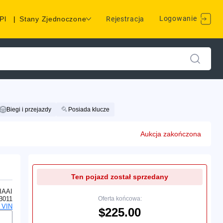
Logowanie
Pl
|
Stany Zjednoczone
Rejestracja
Biegi i przejazdy
Posiada klucze
Aukcja zakończona
Ten pojazd został sprzedany
IAAI
3011
Oferta końcowa:
 VIN
$225.00