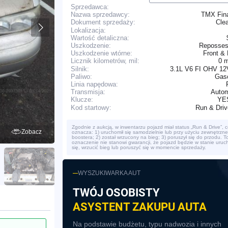
Sprzedawca:
Nazwa sprzedawcy:
TMX Fin
Cle
Dokument sprzedaży:
Lokalizacja:
Wartość detaliczna:
Uszkodzenie:
Reposses
Uszkodzenie wtórne:
Front &
0 
Licznik kilometrów, mil:
Silnik:
3.1L V6 FI OHV 12
Paliwo:
Gaso
Linia napędowa:
Transmisja:
Autom
YE
Klucze:
Run & Dri
Kod startowy:
Zgodnie z aukcją, w inwentarzu pojazd miał status „Run & Drive”, c
Zobacz
oznacza: 1) uruchomił się samodzielnie lub przy użyciu zewnętrzn
boostera; 2) został wrzucony na bieg; 3) poruszył się do przodu. T
oznaczenie nie stanowi gwarancji, że pojazd będzie w stanie uruc
się, wrzucić bieg lub poruszyć się w momencie sprzedaży.
WYSZUKIWARKA AUT
TWÓJ OSOBISTY
ASYSTENT ZAKUPU AUTA
Na podstawie budżetu, typu nadwozia i innych