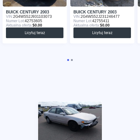
BUICK CENTURY 2003
BUICK CENTURY 2003
VIN:
2G4WS52J931103073
VIN:
2G4WS52J231246477
Numer Lot:
42753605
Numer Lot:
42755411
Aktualna oferta:
$0.00
Aktualna oferta:
$0.00
Licytuj teraz
Licytuj teraz