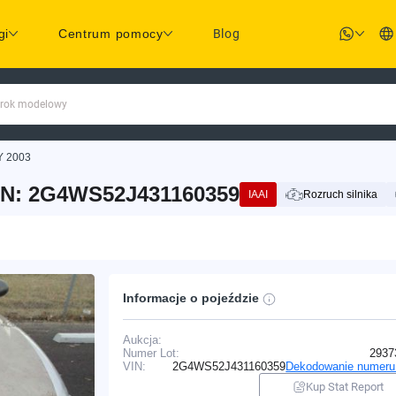
gi
Centrum pomocy
Blog
 rok modelowy
 2003
IN: 2G4WS52J431160359
IAAI
Rozruch silnika
Informacje o pojeździe
Aukcja:
Numer Lot:
2937
VIN:
2G4WS52J431160359
Dekodowanie numeru
Kup Stat Report