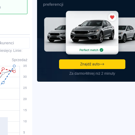
preferencji
u
kurenci
esięcy. Linie:
Sprzedaż
Znajdź auto
Za darmo
Mniej niż 2 minuty