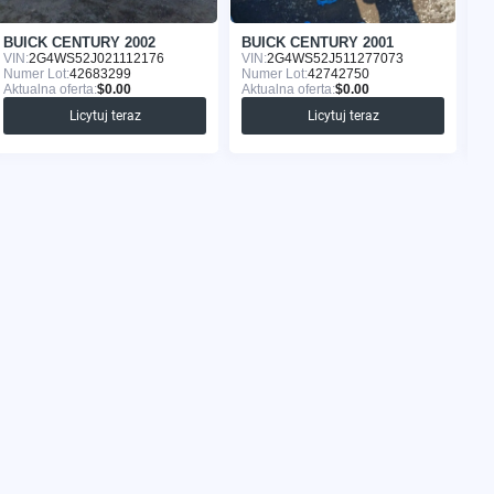
BUICK CENTURY 2002
BUICK CENTURY 2001
B
VIN:
2G4WS52J021112176
VIN:
2G4WS52J511277073
VI
Numer Lot:
42683299
Numer Lot:
42742750
Nu
Aktualna oferta:
$0.00
Aktualna oferta:
$0.00
Ak
Licytuj teraz
Licytuj teraz