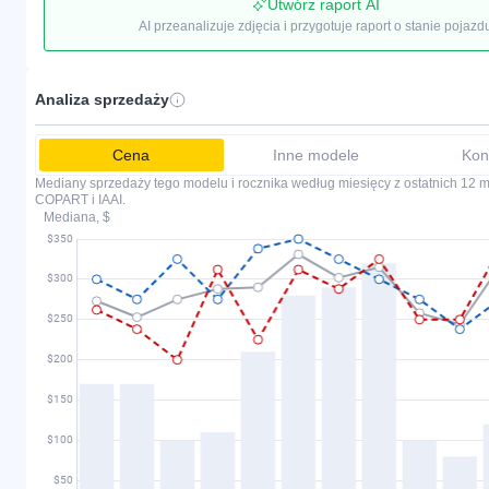
Utwórz raport AI
AI przeanalizuje zdjęcia i przygotuje raport o stanie pojazd
Analiza sprzedaży
Cena
Inne modele
Kon
Mediany sprzedaży tego modelu i rocznika według miesięcy z ostatnich 12 mi
COPART i IAAI.
Mediana, $