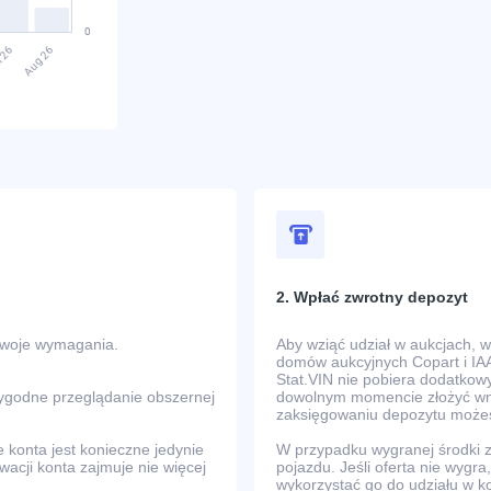
2. Wpłać zwrotny depozyt
Twoje wymagania.
Aby wziąć udział w aukcjach, 
domów aukcyjnych Copart i IAA
Stat.VIN nie pobiera dodatkowy
wygodne przeglądanie obszernej
dowolnym momencie złożyć wni
zaksięgowaniu depozytu możes
e konta jest konieczne jedynie
W przypadku wygranej środki
ywacji konta zajmuje nie więcej
pojazdu. Jeśli oferta nie wyg
wykorzystać go do udziału w k