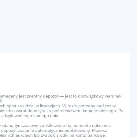
wymagany jest zwrotny depozyt — jest to obowiązkowy warunek
I.
ch opłat za udział w licytacjach. W razie potrzeby możesz w
osek o zwrot depozytu za pośrednictwem konta osobistego. Po
z licytować tego samego dnia.
 zostaną tymczasowo zablokowane do momentu opłacenia
ra, depozyt zostanie automatycznie odblokowany. Możesz
olejnych aukcjach lub zwrócić środki na konto bankowe.