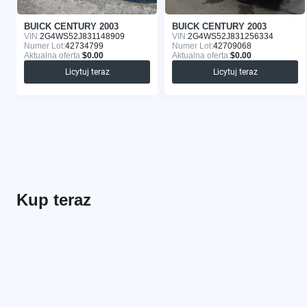
BUICK CENTURY 2003
BUICK CENTURY 2003
VIN:
2G4WS52J831148909
VIN:
2G4WS52J831256334
Numer Lot:
42734799
Numer Lot:
42709068
Aktualna oferta:
$0.00
Aktualna oferta:
$0.00
Licytuj teraz
Licytuj teraz
Kup teraz