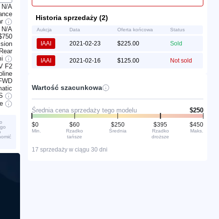
N/A
ance
Historia sprzedaży (2)
ar
N/A
Aukcja
Data
Oferta końcowa
Status
$750
sion
IAAI
2021-02-23
$225.00
Sold
 Rear
mi
IAAI
2021-02-16
$125.00
Not sold
V F2
line
FWD
Wartość szacunkowa
atic
S
ve
Średnia cena sprzedaży tego modelu
$250
o
$0
$60
$250
$395
$450
ego
Min.
Rzadko
Średnia
Rzadko
Maks.
o
tańsze
droższe
homić
17 sprzedaży w ciągu 30 dni