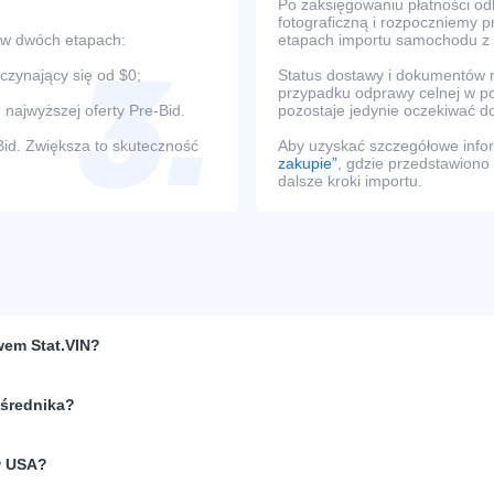
Po zaksięgowaniu płatności o
fotograficzną i rozpoczniemy 
 w dwóch etapach:
etapach importu samochodu z
oczynający się od $0;
Status dostawy i dokumentów m
przypadku odprawy celnej w po
 najwyższej oferty Pre-Bid.
pozostaje jedynie oczekiwać d
Bid. Zwiększa to skuteczność
Aby uzyskać szczegółowe infor
zakupie”
, gdzie przedstawiono
dalsze kroki importu.
wem Stat.VIN?
ośrednika?
w USA?