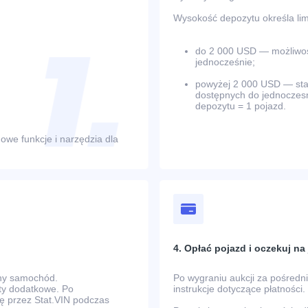
Wysokość depozytu określa limi
do 2 000 USD — możliwość
jednocześnie;
powyżej 2 000 USD — stano
dostępnych do jednoczesn
depozytu = 1 pojazd.
owe funkcje i narzędzia dla
4. Opłać pojazd i oczekuj n
any samochód.
Po wygraniu aukcji za pośred
zty dodatkowe. Po
instrukcje dotyczące płatności.
ę przez Stat.VIN podczas