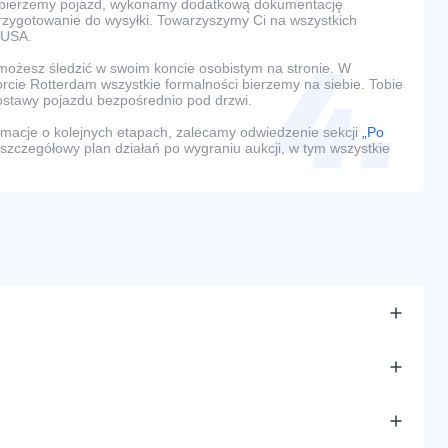
dbierzemy pojazd, wykonamy dodatkową dokumentację
przygotowanie do wysyłki. Towarzyszymy Ci na wszystkich
 USA.
ożesz śledzić w swoim koncie osobistym na stronie. W
rcie Rotterdam wszystkie formalności bierzemy na siebie. Tobie
ostawy pojazdu bezpośrednio pod drzwi.
macje o kolejnych etapach, zalecamy odwiedzenie sekcji
„Po
 szczegółowy plan działań po wygraniu aukcji, w tym wszystkie