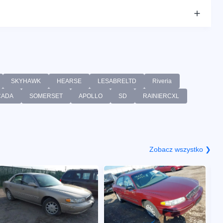
SKYHAWK
HEARSE
LESABRELTD
Riveria
CADA
SOMERSET
APOLLO
SD
RAINIERCXL
Zobacz wszystko ❯