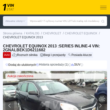
Aktualne oferty
Wprowadź 17-cyfrowy numer VIN, LOT lub markę, rok modelowy
/
/
/
/
Strona główna
KATALOG
CHEVROLET
CHEVROLET EQUINOX
CHEVROLET EQUINOX 2013
CHEVROLET EQUINOX 2013 :SERIES INLINE-4 VIN:
2GNALBEK1D6211682
IAAI
Rozruch silnika
Biegi i przejazdy
Posiada klucze
Historia sprzedaży (1)
SUV
Dodaj do ulubionych
Aukcja zakończona