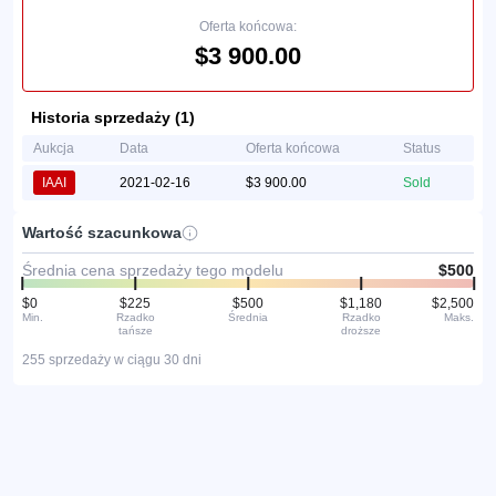
Oferta końcowa:
$3 900.00
Historia sprzedaży (1)
Aukcja
Data
Oferta końcowa
Status
IAAI
2021-02-16
$3 900.00
Sold
Wartość szacunkowa
Średnia cena sprzedaży tego modelu
$500
$0
$225
$500
$1,180
$2,500
Min.
Rzadko
Średnia
Rzadko
Maks.
tańsze
droższe
255 sprzedaży w ciągu 30 dni