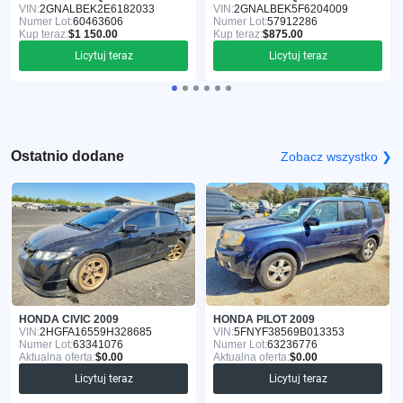
VIN:
2GNALBEK2E6182033
VIN:
2GNALBEK5F6204009
Numer Lot:
60463606
Numer Lot:
57912286
Kup teraz:
$1 150.00
Kup teraz:
$875.00
Licytuj teraz
Licytuj teraz
Ostatnio dodane
Zobacz wszystko ❯
HONDA CIVIC 2009
HONDA PILOT 2009
VIN:
2HGFA16559H328685
VIN:
5FNYF38569B013353
Numer Lot:
63341076
Numer Lot:
63236776
Aktualna oferta:
$0.00
Aktualna oferta:
$0.00
Licytuj teraz
Licytuj teraz