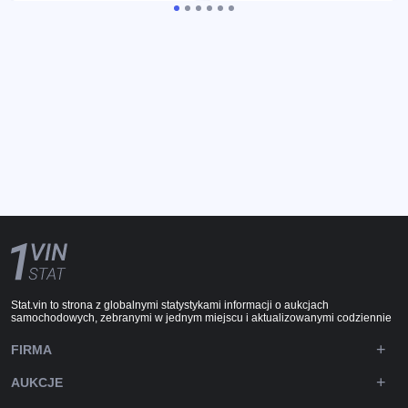
Stat.vin to strona z globalnymi statystykami informacji o aukcjach
samochodowych, zebranymi w jednym miejscu i aktualizowanymi codziennie
FIRMA
AUKCJE