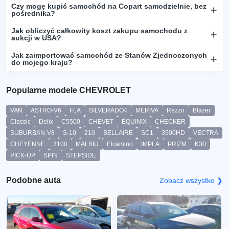
Czy mogę kupić samochód na Copart samodzielnie, bez
pośrednika?
Jak obliczyć całkowity koszt zakupu samochodu z
aukcji w USA?
Jak zaimportować samochód ze Stanów Zjednoczonych
do mojego kraju?
Popularne modele CHEVROLET
VAN
ASTRO-V6
FLA
SILVERADO4
MERIVA
Rezzo
Blazer
Classic
Delix
C5500
CHEVET
EQUINIX
CHECKER
SUBURBAN-V8
S-10
210
BELLAIRE
SC1
3500HD
VECTRA
CHEYENNE
3100
MALBIU
Elcamino
IMPLA
PRIZM
K30
PICK-UP
SPIN
STEPSIDE
Podobne auta
Zobacz wszystko ❯