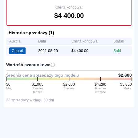
Oferta końcowa:
$4 400.00
Historia sprzedaży (1)
Aukcja
Data
Oferta końcowa
Status
Copart
2021-08-20
$4 400.00
Sold
Wartość szacunkowa
Średnia cena sprzedaży tego modelu
$2,600
$0
$1,065
$2,600
$4,290
$5,850
Min.
Rzadko
Średnia
Rzadko
Maks.
tańsze
droższe
23 sprzedaży w ciągu 30 dni