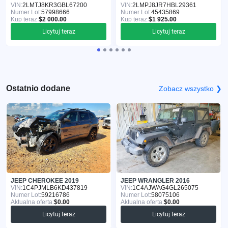
VIN:
2LMTJ8KR3GBL67200
VIN:
2LMPJ8JR7HBL29361
Numer Lot:
57998666
Numer Lot:
45435869
Kup teraz:
$2 000.00
Kup teraz:
$1 925.00
Licytuj teraz
Licytuj teraz
Ostatnio dodane
Zobacz wszystko ❯
JEEP CHEROKEE 2019
JEEP WRANGLER 2016
VIN:
1C4PJMLB6KD437819
VIN:
1C4AJWAG4GL265075
Numer Lot:
59216786
Numer Lot:
58075106
Aktualna oferta:
$0.00
Aktualna oferta:
$0.00
Licytuj teraz
Licytuj teraz