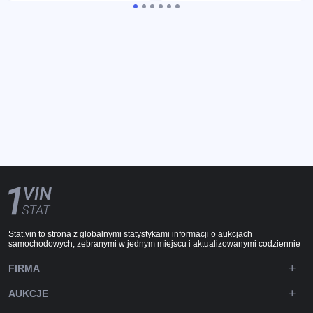
Stat.vin to strona z globalnymi statystykami informacji o aukcjach
samochodowych, zebranymi w jednym miejscu i aktualizowanymi codziennie
FIRMA
AUKCJE