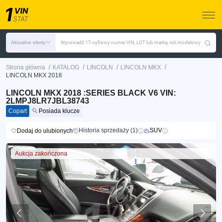
Aktualne oferty
Wprowadź 17-cyfrowy numer VIN, LOT lub markę, rok modelowy
/
/
/
/
Strona główna
KATALOG
LINCOLN
LINCOLN MKX
LINCOLN MKX 2018
LINCOLN MKX 2018 :SERIES BLACK V6 VIN:
2LMPJ8LR7JBL38743
Copart
Posiada klucze
Historia sprzedaży (1)
SUV
Dodaj do ulubionych
Aukcja zakończona