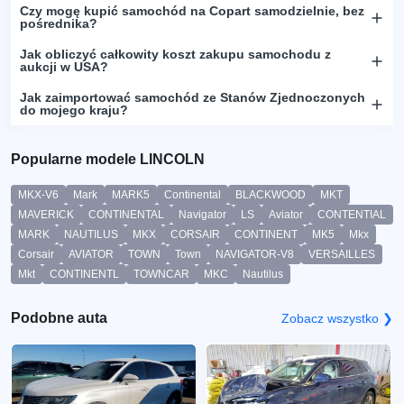
Czy mogę kupić samochód na Copart samodzielnie, bez
pośrednika?
Jak obliczyć całkowity koszt zakupu samochodu z
aukcji w USA?
Jak zaimportować samochód ze Stanów Zjednoczonych
do mojego kraju?
Popularne modele LINCOLN
MKX-V6
Mark
MARK5
Continental
BLACKWOOD
MKT
MAVERICK
CONTINENTAL
Navigator
LS
Aviator
CONTENTIAL
MARK
NAUTILUS
MKX
CORSAIR
CONTINENT
MK5
Mkx
Corsair
AVIATOR
TOWN
Town
NAVIGATOR-V8
VERSAILLES
Mkt
CONTINENTL
TOWNCAR
MKC
Nautilus
Podobne auta
Zobacz wszystko ❯