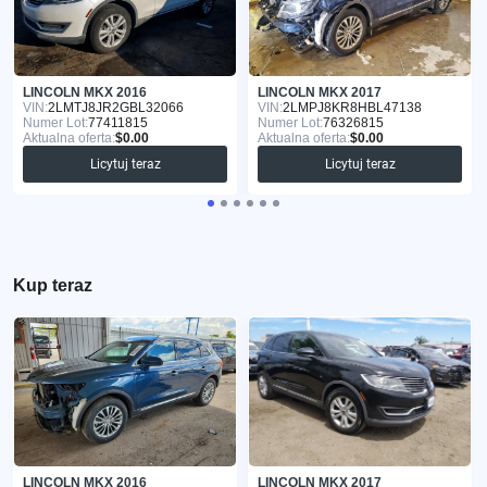
LINCOLN MKX 2016
LINCOLN MKX 2017
VIN:
2LMTJ8JR2GBL32066
VIN:
2LMPJ8KR8HBL47138
Numer Lot:
77411815
Numer Lot:
76326815
Aktualna oferta:
$0.00
Aktualna oferta:
$0.00
Licytuj teraz
Licytuj teraz
Kup teraz
LINCOLN MKX 2016
LINCOLN MKX 2017