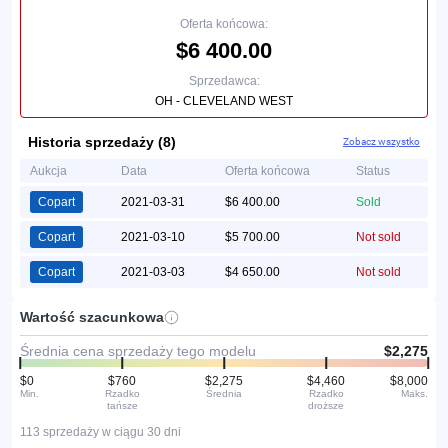
Oferta końcowa:
$6 400.00
Sprzedawca:
OH - CLEVELAND WEST
Historia sprzedaży (8)
Zobacz wszystko
Aukcja
Data
Oferta końcowa
Status
Copart
2021-03-31
$6 400.00
Sold
Copart
2021-03-10
$5 700.00
Not sold
Copart
2021-03-03
$4 650.00
Not sold
Wartość szacunkowa
Średnia cena sprzedaży tego modelu
$2,275
$0
$760
$2,275
$4,460
$8,000
Min.
Rzadko
Średnia
Rzadko
Maks.
tańsze
droższe
113 sprzedaży w ciągu 30 dni