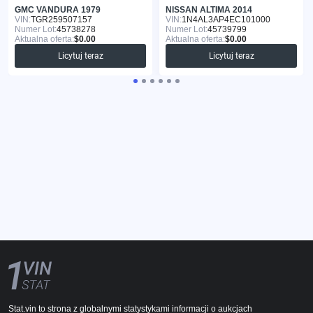
GMC VANDURA 1979
NISSAN ALTIMA 2014
VIN:
TGR259507157
VIN:
1N4AL3AP4EC101000
Numer Lot:
45738278
Numer Lot:
45739799
Aktualna oferta:
$0.00
Aktualna oferta:
$0.00
Licytuj teraz
Licytuj teraz
Stat.vin to strona z globalnymi statystykami informacji o aukcjach