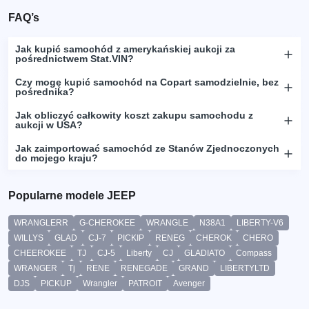
FAQ’s
Jak kupić samochód z amerykańskiej aukcji za
pośrednictwem Stat.VIN?
Czy mogę kupić samochód na Copart samodzielnie, bez
pośrednika?
Jak obliczyć całkowity koszt zakupu samochodu z
aukcji w USA?
Jak zaimportować samochód ze Stanów Zjednoczonych
do mojego kraju?
Popularne modele JEEP
WRANGLERR
G-CHEROKEE
WRANGLE
N38A1
LIBERTY-V6
WILLYS
GLAD
CJ-7
PICKIP
RENEG
CHEROK
CHERO
CHEEROKEE
TJ
CJ-5
Liberty
CJ
GLADIATO
Compass
WRANGER
Tj
RENE
RENEGADE
GRAND
LIBERTYLTD
DJS
PICKUP
Wrangler
PATROIT
Avenger