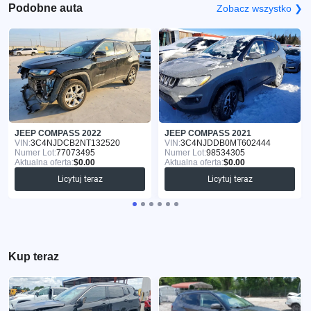
Podobne auta
Zobacz wszystko ❯
JEEP COMPASS 2022
JEEP COMPASS 2021
VIN:
3C4NJDCB2NT132520
VIN:
3C4NJDDB0MT602444
Numer Lot:
77073495
Numer Lot:
98534305
Aktualna oferta:
$0.00
Aktualna oferta:
$0.00
Licytuj teraz
Licytuj teraz
Kup teraz