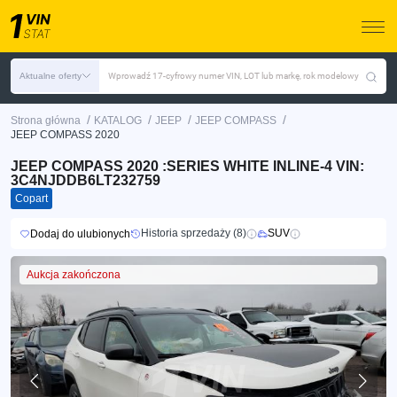
Aktualne oferty
Wprowadź 17-cyfrowy numer VIN, LOT lub markę, rok modelowy
/
/
/
/
Strona główna
KATALOG
JEEP
JEEP COMPASS
JEEP COMPASS 2020
JEEP COMPASS 2020 :SERIES WHITE INLINE-4 VIN:
3C4NJDDB6LT232759
Copart
Historia sprzedaży (8)
SUV
Dodaj do ulubionych
Aukcja zakończona