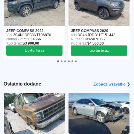
JEEP COMPASS 2022
JEEP COMPASS 2020
VIN:
3C4NJDFB3NT196870
VIN:
3C4NJDDB1LT151443
Numer Lot:
55854666
Numer Lot:
45076722
Kup teraz:
$3 900.00
Kup teraz:
$4 500.00
Licytuj teraz
Licytuj teraz
Ostatnio dodane
Zobacz wszystko ❯