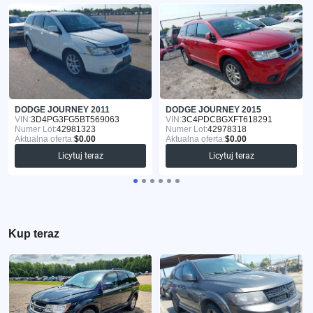
DODGE JOURNEY 2011
DODGE JOURNEY 2015
VIN:
3D4PG3FG5BT569063
VIN:
3C4PDCBGXFT618291
Numer Lot:
42981323
Numer Lot:
42978318
Aktualna oferta:
$0.00
Aktualna oferta:
$0.00
Licytuj teraz
Licytuj teraz
Kup teraz