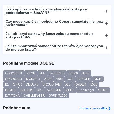
Jak kupić samochód z amerykańskiej aukcji za
pośrednictwem Stat.VIN?
Czy mogę kupić samochód na Copart samodzielnie, bez
pośrednika?
Jak obliczyć całkowity koszt zakupu samochodu z
aukcji w USA?
Jak zaimportować samochód ze Stanów Zjednoczonych
do mojego kraju?
Popularne modele DODGE
CONQUEST
NEON
M37
W-SERIES
B1500
B200
ROADSTER
MONACO
A108
2500
COR
LANCER
MGN
B1
CHAR
DELUXE
BROUGHAM
D10
RAIDER
1500
DEMON
SHELBY
R25
AVANGER
VIPER
Challenger
SPIRIT
DAYTONA
CHELLENGER
SPRINT2500
Podobne auta
Zobacz wszystko ❯