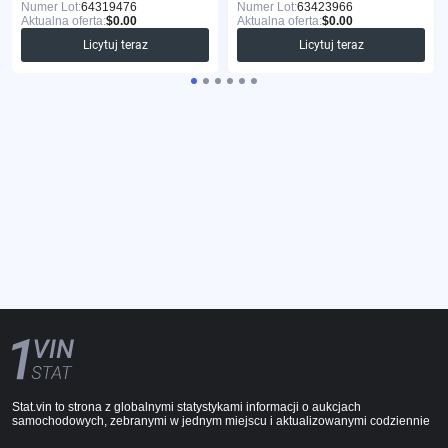
Numer Lot:
64319476
Numer Lot:
63423966
Aktualna oferta:
$0.00
Aktualna oferta:
$0.00
Licytuj teraz
Licytuj teraz
Stat.vin to strona z globalnymi statystykami informacji o aukcjach
samochodowych, zebranymi w jednym miejscu i aktualizowanymi codziennie