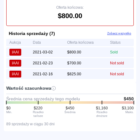
Oferta końcowa:
$800.00
Historia sprzedaży (7)
Zobacz wszystko
Aukcja
Data
Oferta końcowa
Status
IAAI
2021-03-02
$800.00
Sold
IAAI
2021-02-23
$700.00
Not sold
IAAI
2021-02-16
$825.00
Not sold
Wartość szacunkowa
Średnia cena sprzedaży tego modelu
$450
$0
$220
$450
$1,160
$3,100
Min.
Rzadko
Średnia
Rzadko
Maks.
tańsze
droższe
89 sprzedaży w ciągu 30 dni