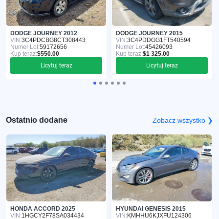
DODGE JOURNEY 2012
DODGE JOURNEY 2015
VIN:
3C4PDCBG8CT308443
VIN:
3C4PDDGG1FT540594
Numer Lot:
59172656
Numer Lot:
45426093
Kup teraz:
$550.00
Kup teraz:
$1 325.00
Licytuj teraz
Licytuj teraz
Ostatnio dodane
Zobacz wszystko ❯
HONDA ACCORD 2025
HYUNDAI GENESIS 2015
VIN:
1HGCY2F78SA034434
VIN:
KMHHU6KJXFU124306