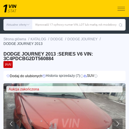
Aktualne oferty
Wprowadź 17-cyfrowy numer VIN, LOT lub markę, rok modelowy
/
/
/
/
Strona główna
KATALOG
DODGE
DODGE JOURNEY
DODGE JOURNEY 2013
DODGE JOURNEY 2013 :SERIES V6 VIN:
3C4PDCBG2DT560884
IAAI
Historia sprzedaży (7)
SUV
Dodaj do ulubionych
Aukcja zakończona