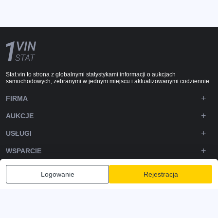
Stat.vin to strona z globalnymi statystykami informacji o aukcjach
samochodowych, zebranymi w jednym miejscu i aktualizowanymi codziennie
FIRMA
AUKCJE
USŁUGI
WSPARCIE
DOWNLOADS
Logowanie
Rejestracja
OBSERWUJ NAS
Polityka prywatności
Zasady i warunki
Warunki korzystania z usługi