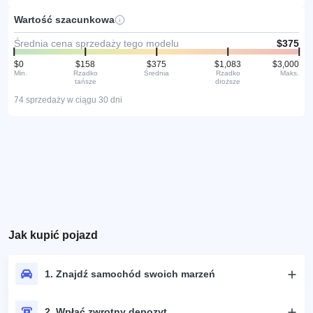
Wartość szacunkowa
Średnia cena sprzedaży tego modelu
$375
$0
$158
$375
$1,083
$3,000
Min.
Rzadko
Średnia
Rzadko
Maks.
tańsze
droższe
74 sprzedaży w ciągu 30 dni
Jak kupić pojazd
1. Znajdź samochód swoich marzeń
2. Wpłać zwrotny depozyt