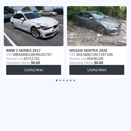
BMW 3 SERIES 2017
NISSAN SENTRA 2020
VIN:
WBA8B9G39HNU52767
VIN:
3N1AB8CV9LY267106
Numer Lot:
45711791
Numer Lot:
45636199
Aktualna oferta:
$0.00
Aktualna oferta:
$0.00
Licytuj teraz
Licytuj teraz