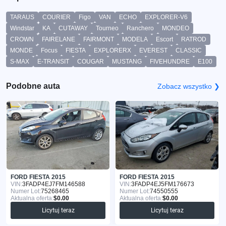
TARAUS
COURIER
Figo
VAN
ECHO
EXPLORER-V6
Windstar
KA
CUTAWAY
Tourneo
Ranchero
MONDEO
CROWN
FAIRELANE
FAIRMONT
MODELA
Escort
RATROD
MONDE
Focus
FIESTA
EXPLORERX
EVEREST
CLASSIC
S-MAX
E-TRANSIT
COUGAR
MUSTANG
FIVEHUNDRE
E100
Podobne auta
Zobacz wszystko ❯
FORD FIESTA 2015
FORD FIESTA 2015
VIN:
3FADP4EJ7FM146588
VIN:
3FADP4EJ5FM176673
Numer Lot:
75268465
Numer Lot:
74550555
Aktualna oferta:
$0.00
Aktualna oferta:
$0.00
Licytuj teraz
Licytuj teraz