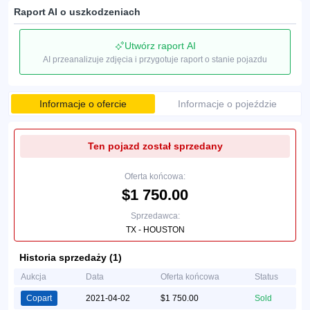
Raport AI o uszkodzeniach
Utwórz raport AI
AI przeanalizuje zdjęcia i przygotuje raport o stanie pojazdu
Informacje o ofercie
Informacje o pojeździe
Ten pojazd został sprzedany
Oferta końcowa:
$1 750.00
Sprzedawca:
TX - HOUSTON
Historia sprzedaży (1)
Aukcja
Data
Oferta końcowa
Status
Copart
2021-04-02
$1 750.00
Sold