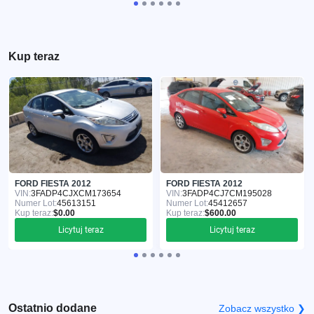
Kup teraz
FORD FIESTA 2012
FORD FIESTA 2012
VIN:
3FADP4CJXCM173654
VIN:
3FADP4CJ7CM195028
Numer Lot:
45613151
Numer Lot:
45412657
Kup teraz:
$0.00
Kup teraz:
$600.00
Licytuj teraz
Licytuj teraz
Ostatnio dodane
Zobacz wszystko ❯