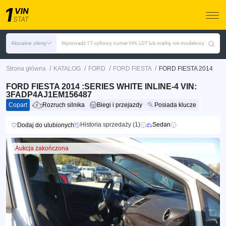
Aktualne oferty
Wprowadź 17-cyfrowy numer VIN, LOT lub markę, rok modelowy
/
/
/
/
Strona główna
KATALOG
FORD
FORD FIESTA
FORD FIESTA 2014
FORD FIESTA 2014 :SERIES WHITE INLINE-4 VIN:
3FADP4AJ1EM156487
Copart
Rozruch silnika
Biegi i przejazdy
Posiada klucze
Historia sprzedaży (1)
Sedan
Dodaj do ulubionych
Aukcja zakończona