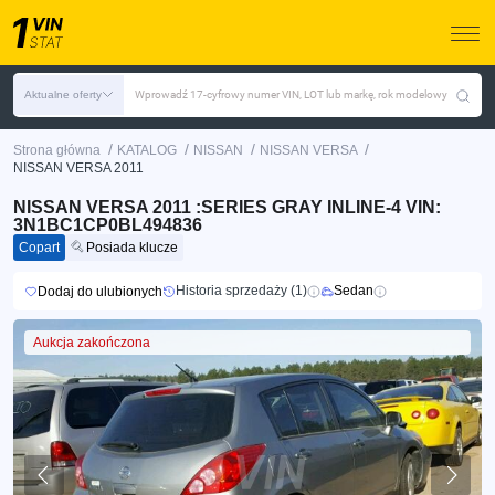
Aktualne oferty
Wprowadź 17-cyfrowy numer VIN, LOT lub markę, rok modelowy
/
/
/
/
Strona główna
KATALOG
NISSAN
NISSAN VERSA
NISSAN VERSA 2011
NISSAN VERSA 2011 :SERIES GRAY INLINE-4 VIN:
3N1BC1CP0BL494836
Copart
Posiada klucze
Historia sprzedaży (1)
Sedan
Dodaj do ulubionych
Aukcja zakończona