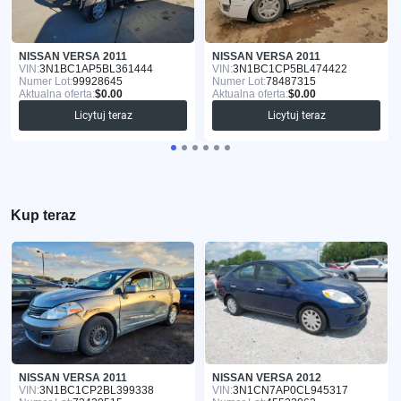
NISSAN VERSA 2011
NISSAN VERSA 2011
VIN:
3N1BC1AP5BL361444
VIN:
3N1BC1CP5BL474422
Numer Lot:
99928645
Numer Lot:
78487315
Aktualna oferta:
$0.00
Aktualna oferta:
$0.00
Licytuj teraz
Licytuj teraz
Kup teraz
NISSAN VERSA 2011
NISSAN VERSA 2012
VIN:
3N1BC1CP2BL399338
VIN:
3N1CN7AP0CL945317