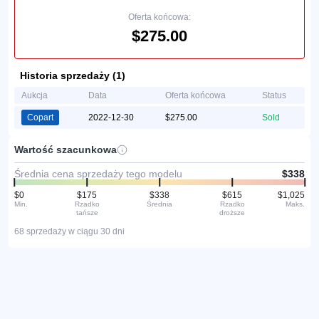
Oferta końcowa:
$275.00
Historia sprzedaży (1)
Aukcja
Data
Oferta końcowa
Status
Copart
2022-12-30
$275.00
Sold
Wartość szacunkowa
Średnia cena sprzedaży tego modelu
$338
$0
$175
$338
$615
$1,025
Min.
Rzadko
Średnia
Rzadko
Maks.
tańsze
droższe
68 sprzedaży w ciągu 30 dni