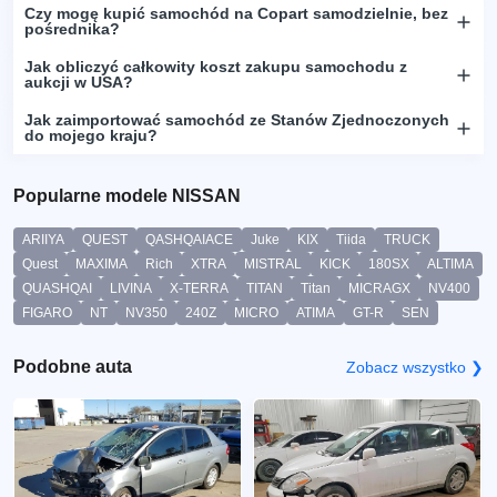
Czy mogę kupić samochód na Copart samodzielnie, bez
pośrednika?
Jak obliczyć całkowity koszt zakupu samochodu z
aukcji w USA?
Jak zaimportować samochód ze Stanów Zjednoczonych
do mojego kraju?
Popularne modele NISSAN
ARIIYA
QUEST
QASHQAIACE
Juke
KIX
Tiida
TRUCK
Quest
MAXIMA
Rich
XTRA
MISTRAL
KICK
180SX
ALTIMA
QUASHQAI
LIVINA
X-TERRA
TITAN
Titan
MICRAGX
NV400
FIGARO
NT
NV350
240Z
MICRO
ATIMA
GT-R
SEN
Podobne auta
Zobacz wszystko ❯