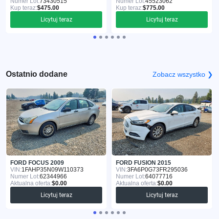
Numer Lot:
73430515
Numer Lot:
45523062
Kup teraz:
$475.00
Kup teraz:
$775.00
Licytuj teraz
Licytuj teraz
Ostatnio dodane
Zobacz wszystko ❯
FORD FOCUS 2009
FORD FUSION 2015
VIN:
1FAHP35N09W110373
VIN:
3FA6P0G73FR295036
Numer Lot:
62344966
Numer Lot:
64077716
Aktualna oferta:
$0.00
Aktualna oferta:
$0.00
Licytuj teraz
Licytuj teraz