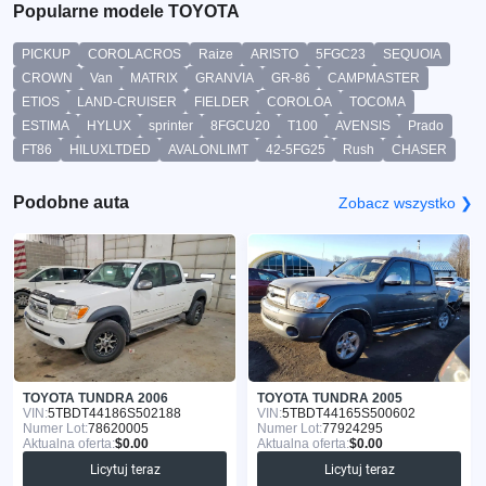
Popularne modele TOYOTA
PICKUP
COROLACROS
Raize
ARISTO
5FGC23
SEQUOIA
CROWN
Van
MATRIX
GRANVIA
GR-86
CAMPMASTER
ETIOS
LAND-CRUISER
FIELDER
COROLOA
TOCOMA
ESTIMA
HYLUX
sprinter
8FGCU20
T100
AVENSIS
Prado
FT86
HILUXLTDED
AVALONLIMT
42-5FG25
Rush
CHASER
Podobne auta
Zobacz wszystko ❯
TOYOTA TUNDRA 2006
TOYOTA TUNDRA 2005
VIN:
5TBDT44186S502188
VIN:
5TBDT44165S500602
Numer Lot:
78620005
Numer Lot:
77924295
Aktualna oferta:
$0.00
Aktualna oferta:
$0.00
Licytuj teraz
Licytuj teraz