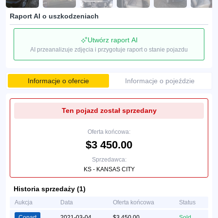
Raport AI o uszkodzeniach
Utwórz raport AI
AI przeanalizuje zdjęcia i przygotuje raport o stanie pojazdu
Informacje o ofercie
Informacje o pojeździe
Ten pojazd został sprzedany
Oferta końcowa:
$3 450.00
Sprzedawca:
KS - KANSAS CITY
Historia sprzedaży (1)
Aukcja
Data
Oferta końcowa
Status
Copart
2021-03-04
$3 450.00
Sold