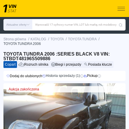
Aktualne oferty
Wprowadź 17-cyfrowy numer VIN, LOT lub markę, rok modelowy
/
/
/
/
Strona główna
KATALOG
TOYOTA
TOYOTA TUNDRA
TOYOTA TUNDRA 2006
TOYOTA TUNDRA 2006 :SERIES BLACK V8 VIN:
5TBDT48196S509886
Copart
Rozruch silnika
Biegi i przejazdy
Posiada klucze
Historia sprzedaży (1)
Pickup
Dodaj do ulubionych
Aukcja zakończona