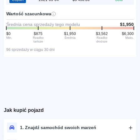
Wartość szacunkowa
Średnia cena sprzedaży tego modelu
$1,950
$0
$875
$1,950
$3,562
$6,300
Min.
Rzadko
Średnia
Rzadko
Maks.
tańsze
droższe
96 sprzedaży w ciągu 30 dni
Jak kupić pojazd
1. Znajdź samochód swoich marzeń