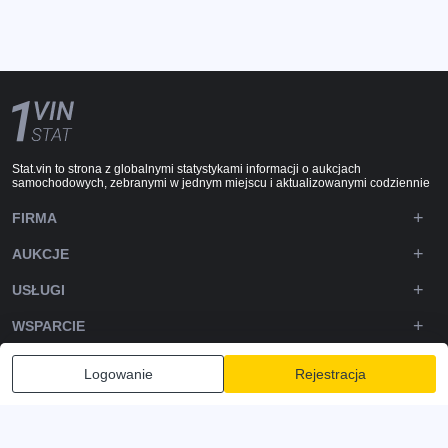
Stat.vin to strona z globalnymi statystykami informacji o aukcjach
samochodowych, zebranymi w jednym miejscu i aktualizowanymi codziennie
FIRMA
AUKCJE
USŁUGI
WSPARCIE
DOWNLOADS
Logowanie
Rejestracja
OBSERWUJ NAS
Polityka prywatności
Zasady i warunki
Warunki korzystania z usługi