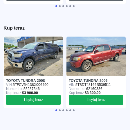
Kup teraz
TOYOTA TUNDRA 2008
TOYOTA TUNDRA 2006
VIN:
5TFCV54138X006490
VIN:
5TBDT48166S539511
Numer Lot:
55287346
Numer Lot:
62160336
Kup teraz:
$3 900.00
Kup teraz:
$3 300.00
Licytuj teraz
Licytuj teraz