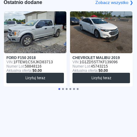
Ostatnio dodane
Zobacz wszystko ❯
FORD F150 2018
CHEVROLET MALIBU 2019
VIN:
1FTEW1C5XJKD83713
VIN:
1G1ZD5ST7KF139096
Numer Lot:
58848116
Numer Lot:
45743215
Aktualna oferta:
$0.00
Aktualna oferta:
$0.00
Licytuj teraz
Licytuj teraz