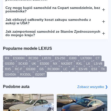
Czy mogę kupić samochód na Copart samodzielnie, bez
pośrednika?
Jak obliczyć całkowity koszt zakupu samochodu z
aukcji w USA?
Jak zaimportować samochód ze Stanów Zjednoczonych
do mojego kraju?
Popularne modele LEXUS
RX
ES300H
RC350
LX570
ES-250
G300
LX700H
CT
GS350
SC430
UK
ES300
NX
NX200T
RXL
LX
LS-V8
RX5
RC-F
GS300
GS
RC300H
LC
4F
ES-V6
ES3
TX
GS450h
RX350L
IS200T
Podobne auta
Zobacz wszystko ❯