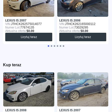
LEXUS IS 2007
LEXUS IS 2006
VIN:
JTHCK262575014077
VIN:
JTHCK262165000112
Numer Lot:
77674135
Numer Lot:
73029295
Aktualna oferta:
$0.00
Aktualna oferta:
$0.00
Licytuj teraz
Licytuj teraz
Kup teraz
LEXUS IS 2008
LEXUS IS 2007