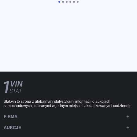
Stat.vin to strona z globalnymi statystykami informacji o aukcjach
samochodowych, zebranymi w jednym miejscu i aktualizowanymi codziennie
FIRMA
AUKCJE