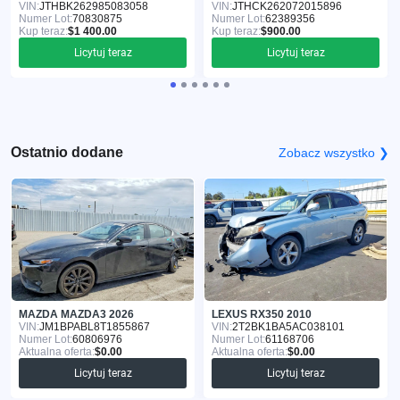
VIN:
JTHBK262985083058
VIN:
JTHCK262072015896
Numer Lot:
70830875
Numer Lot:
62389356
Kup teraz:
$1 400.00
Kup teraz:
$900.00
Licytuj teraz
Licytuj teraz
Ostatnio dodane
Zobacz wszystko ❯
MAZDA MAZDA3 2026
LEXUS RX350 2010
VIN:
JM1BPABL8T1855867
VIN:
2T2BK1BA5AC038101
Numer Lot:
60806976
Numer Lot:
61168706
Aktualna oferta:
$0.00
Aktualna oferta:
$0.00
Licytuj teraz
Licytuj teraz