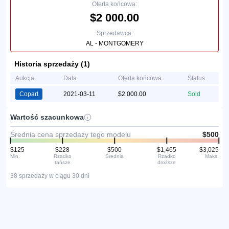
Oferta końcowa:
$2 000.00
Sprzedawca:
AL - MONTGOMERY
Historia sprzedaży (1)
Aukcja
Data
Oferta końcowa
Status
Copart
2021-03-11
$2 000.00
Sold
Wartość szacunkowa
Średnia cena sprzedaży tego modelu
$500
$125
$228
$500
$1,465
$3,025
Min.
Rzadko
Średnia
Rzadko
Maks.
tańsze
droższe
38 sprzedaży w ciągu 30 dni