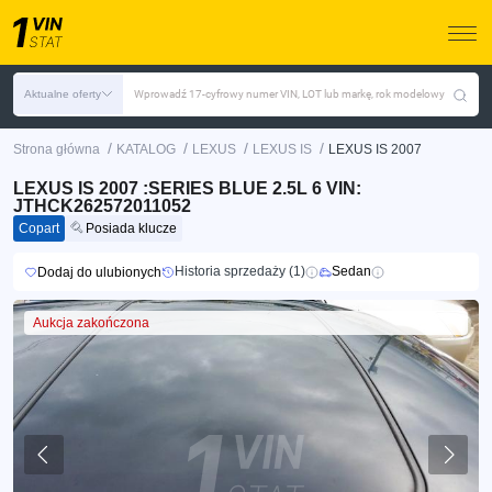
Aktualne oferty
Wprowadź 17-cyfrowy numer VIN, LOT lub markę, rok modelowy
/
/
/
/
Strona główna
KATALOG
LEXUS
LEXUS IS
LEXUS IS 2007
LEXUS IS 2007 :SERIES BLUE 2.5L 6 VIN:
JTHCK262572011052
Copart
Posiada klucze
Historia sprzedaży (1)
Sedan
Dodaj do ulubionych
Aukcja zakończona