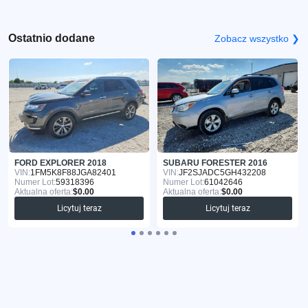
Ostatnio dodane
Zobacz wszystko ❯
FORD EXPLORER 2018
SUBARU FORESTER 2016
VIN:
1FM5K8F88JGA82401
VIN:
JF2SJADC5GH432208
Numer Lot:
59318396
Numer Lot:
61042646
Aktualna oferta:
$0.00
Aktualna oferta:
$0.00
Licytuj teraz
Licytuj teraz