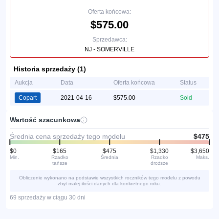
Oferta końcowa:
$575.00
Sprzedawca:
NJ - SOMERVILLE
Historia sprzedaży (1)
Aukcja
Data
Oferta końcowa
Status
Copart
2021-04-16
$575.00
Sold
Wartość szacunkowa
Średnia cena sprzedaży tego modelu
$475
$0
$165
$475
$1,330
$3,650
Min.
Rzadko
Średnia
Rzadko
Maks.
tańsze
droższe
Obliczenie wykonano na podstawie wszystkich roczników tego modelu z powodu
zbyt małej ilości danych dla konkretnego roku.
69 sprzedaży w ciągu 30 dni