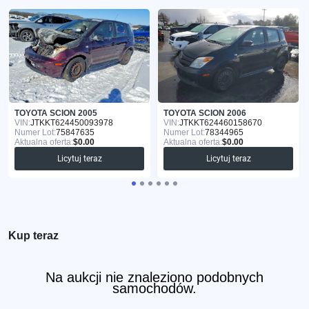
TOYOTA SCION 2005
TOYOTA SCION 2006
VIN:
JTKKT624450093978
VIN:
JTKKT624460158670
Numer Lot:
75847635
Numer Lot:
78344965
Aktualna oferta:
$0.00
Aktualna oferta:
$0.00
Licytuj teraz
Licytuj teraz
Kup teraz
Na aukcji nie znaleziono podobnych
samochodów.