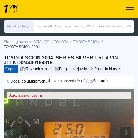
Aktualne oferty
Wprowadź 17-cyfrowy numer VIN, LOT lub markę, rok modelowy
/
/
/
/
Strona główna
KATALOG
TOYOTA
TOYOTA SCION
TOYOTA SCION 2004
TOYOTA SCION 2004 :SERIES SILVER 1.5L 4 VIN:
JTLKT324440164315
Copart
Rozruch silnika
Biegi i przejazdy
Posiada klucze
Historia sprzedaży (1)
Sedan
Dodaj do ulubionych
Aukcja zakończona