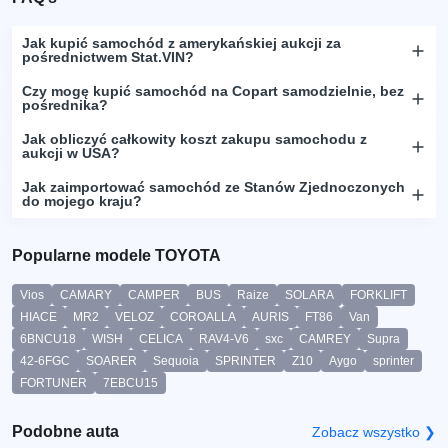
Jak kupić samochód z amerykańskiej aukcji za
pośrednictwem Stat.VIN?
Czy mogę kupić samochód na Copart samodzielnie, bez
pośrednika?
Jak obliczyć całkowity koszt zakupu samochodu z
aukcji w USA?
Jak zaimportować samochód ze Stanów Zjednoczonych
do mojego kraju?
Popularne modele TOYOTA
Vios
CAMARY
CAMPER
BUS
Raize
SOLARA
FORKLIFT
HIACE
MR2
VELOZ
COROALLA
AURIS
FT86
Van
6BNCU18
WISH
CELICA
RAV4-V6
sxc
CAMREY
Supra
42-6FGC
SOARER
Sequoia
SPRINTER
Z10
Aygo
sprinter
FORTUNER
7EBCU15
Podobne auta
Zobacz wszystko ❯