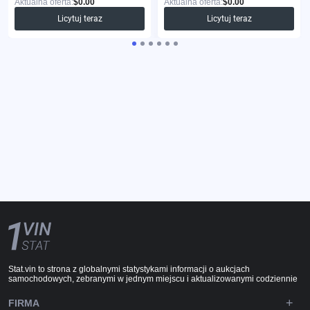
Aktualna oferta:
$0.00
Aktualna oferta:
$0.00
Licytuj teraz
Licytuj teraz
Stat.vin to strona z globalnymi statystykami informacji o aukcjach
samochodowych, zebranymi w jednym miejscu i aktualizowanymi codziennie
FIRMA