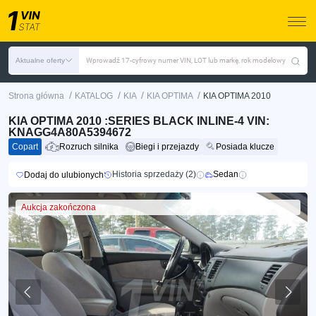
Aktualne oferty
Wprowadź 17-cyfrowy numer VIN, LOT lub markę, rok modelowy
/
/
/
/
Strona główna
KATALOG
KIA
KIA OPTIMA
KIA OPTIMA 2010
KIA OPTIMA 2010 :SERIES BLACK INLINE-4 VIN:
KNAGG4A80A5394672
Copart
Rozruch silnika
Biegi i przejazdy
Posiada klucze
Historia sprzedaży (2)
Sedan
Dodaj do ulubionych
Aukcja zakończona