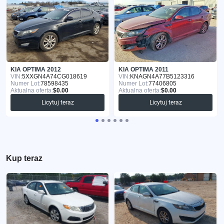
KIA OPTIMA 2012
KIA OPTIMA 2011
VIN:
5XXGN4A74CG018619
VIN:
KNAGN4A77B5123316
Numer Lot:
78598435
Numer Lot:
77406805
Aktualna oferta:
$0.00
Aktualna oferta:
$0.00
Licytuj teraz
Licytuj teraz
Kup teraz