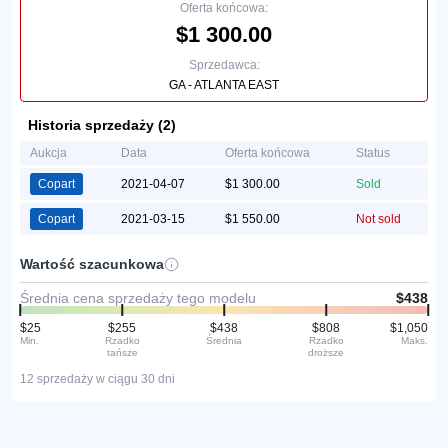
Oferta końcowa:
$1 300.00
Sprzedawca:
GA - ATLANTA EAST
Historia sprzedaży (2)
Aukcja
Data
Oferta końcowa
Status
Copart
2021-04-07
$1 300.00
Sold
Copart
2021-03-15
$1 550.00
Not sold
Wartość szacunkowa
Średnia cena sprzedaży tego modelu
$438
$25
$255
$438
$808
$1,050
Min.
Rzadko
Średnia
Rzadko
Maks.
tańsze
droższe
12 sprzedaży w ciągu 30 dni