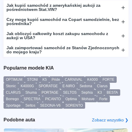
Jak kupić samochód z amerykańskiej aukcji za
pośrednictwem Stat.VIN?
Czy mogę kupić samochód na Copart samodzielnie, bez
pośrednika?
Jak obliczyć całkowity koszt zakupu samochodu z
aukcji w USA?
Jak zaimportować samochód ze Stanów Zjednoczonych
do mojego kraju?
Popularne modele KIA
OPTIMUM
STONI
K5
Pride
CARNIVAL
K4000
FORTE
Stonic
K4000G
SPORATGE
E-NIRO
Sedona
Clarus
CLARUS
Shuma
PORTAGE
SELTOS
Sephia
K3
BESTA
Borrego
SPECTRA
PICANTO
Optima
Mohave
Forte
Sportage
Seltos
SEDONA-V6
SORENTO
Podobne auta
Zobacz wszystko ❯