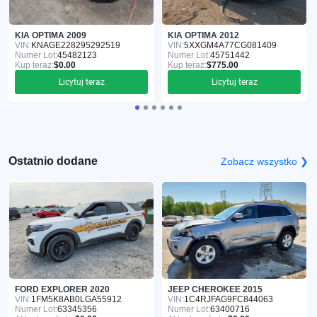
KIA OPTIMA 2009
KIA OPTIMA 2012
VIN:
KNAGE228295292519
VIN:
5XXGM4A77CG081409
Numer Lot:
45482123
Numer Lot:
45751442
Kup teraz:
$0.00
Kup teraz:
$775.00
Licytuj teraz
Licytuj teraz
Ostatnio dodane
Zobacz wszystko ❯
FORD EXPLORER 2020
JEEP CHEROKEE 2015
VIN:
1FM5K8AB0LGA55912
VIN:
1C4RJFAG9FC844063
Numer Lot:
63345356
Numer Lot:
63400716