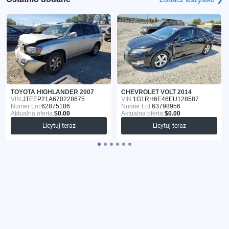
TOYOTA HIGHLANDER 2007
CHEVROLET VOLT 2014
VIN:
JTEEP21A670228675
VIN:
1G1RH6E46EU128587
Numer Lot:
62875186
Numer Lot:
63798956
Aktualna oferta:
$0.00
Aktualna oferta:
$0.00
Licytuj teraz
Licytuj teraz