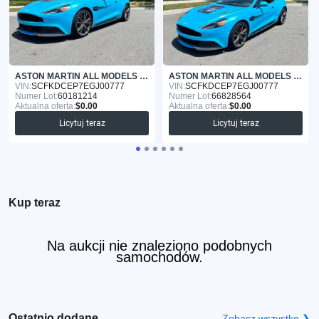
ASTON MARTIN ALL MODELS 2014
ASTON MARTIN ALL MODELS 2014
VIN:
SCFKDCEP7EGJ00777
VIN:
SCFKDCEP7EGJ00777
Numer Lot:
60181214
Numer Lot:
66828564
Aktualna oferta:
$0.00
Aktualna oferta:
$0.00
Licytuj teraz
Licytuj teraz
Kup teraz
Na aukcji nie znaleziono podobnych
samochodów.
Ostatnio dodane
Zobacz wszystko ❯