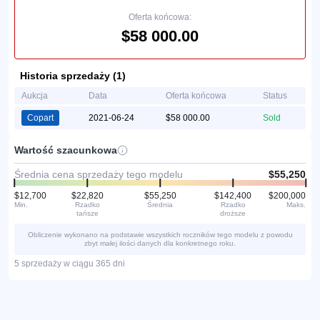
Oferta końcowa:
$58 000.00
Historia sprzedaży (1)
Aukcja
Data
Oferta końcowa
Status
Copart
2021-06-24
$58 000.00
Sold
Wartość szacunkowa
Średnia cena sprzedaży tego modelu
$55,250
$12,700
$22,820
$55,250
$142,400
$200,000
Min.
Rzadko
Średnia
Rzadko
Maks.
tańsze
droższe
Obliczenie wykonano na podstawie wszystkich roczników tego modelu z powodu
zbyt małej ilości danych dla konkretnego roku.
5 sprzedaży w ciągu 365 dni