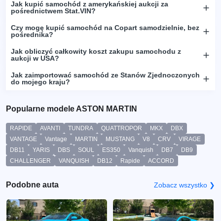
Jak kupić samochód z amerykańskiej aukcji za
pośrednictwem Stat.VIN?
Czy mogę kupić samochód na Copart samodzielnie, bez
pośrednika?
Jak obliczyć całkowity koszt zakupu samochodu z
aukcji w USA?
Jak zaimportować samochód ze Stanów Zjednoczonych
do mojego kraju?
Popularne modele ASTON MARTIN
RAPIDE
AVANTI
TUNDRA
QUATTROPOR
MKX
DBX
VANTAGE
Vantage
MARTIN
MUSTANG
V8
CRV
VIRAGE
DB11
YARIS
DBS
SOUL
ES350
Vanquish
DB7
DB9
CHALLENGER
VANQUISH
DB12
Rapide
ACCORD
Podobne auta
Zobacz wszystko ❯