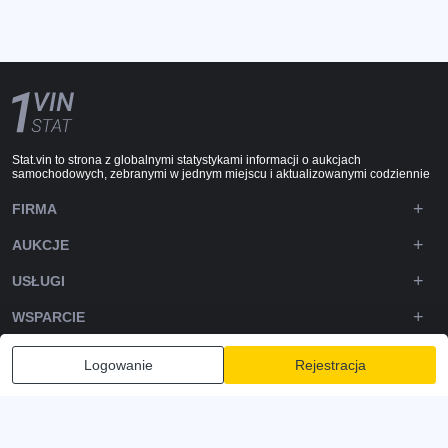
Stat.vin to strona z globalnymi statystykami informacji o aukcjach
samochodowych, zebranymi w jednym miejscu i aktualizowanymi codziennie
FIRMA
AUKCJE
USŁUGI
WSPARCIE
DOWNLOADS
Logowanie
Rejestracja
OBSERWUJ NAS
Polityka prywatności
Zasady i warunki
Warunki korzystania z usługi