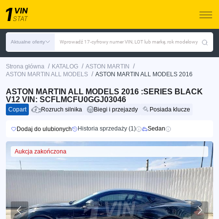
Aktualne oferty
Wprowadź 17-cyfrowy numer VIN, LOT lub markę, rok modelowy
/
/
/
Strona główna
KATALOG
ASTON MARTIN
/
ASTON MARTIN ALL MODELS
ASTON MARTIN ALL MODELS 2016
ASTON MARTIN ALL MODELS 2016 :SERIES BLACK
V12 VIN: SCFLMCFU0GGJ03046
Copart
Rozruch silnika
Biegi i przejazdy
Posiada klucze
Historia sprzedaży (1)
Sedan
Dodaj do ulubionych
Aukcja zakończona